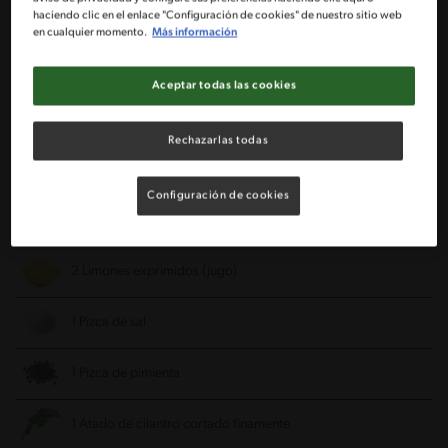
5 Papas medianas cocinadas cortadas en cubos
haciendo clic en el enlace "Configuración de cookies" de nuestro sitio web
en cualquier momento.
Más información
2 Zanahorias medianas cortadas en cubos y cocinadas
Aceptar todas las cookies
1 ½ Tazas de arvejas congeladas cocinadas en agua
Rechazarlas todas
1 Yoghurt griego natural NESTLÉ®
Configuración de cookies
½ Taza de mayonesa
2 Limones exprimidos (jugo)
1 Pizca de sal
1 Pizca de pimienta
1 Atado de cilantro cortado finamente