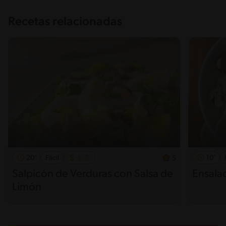
Recetas relacionadas
20'
Fácil
10'
5
Salpicón de Verduras con Salsa de
Ensala
Limón