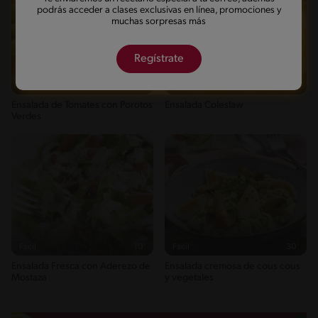
podrás acceder a clases exclusivas en línea, promociones y
muchas sorpresas más
Regístrate
Fácil
20'
Fácil
15'
Ensalada de Tomates con Porotos
Ensalada Coleslaw
Verdes
Fácil
10'
Fácil
30'
Ensalada Fresca con Aderezo de
Ensalada cremosa de cous cous
Mostaza
y vegetales