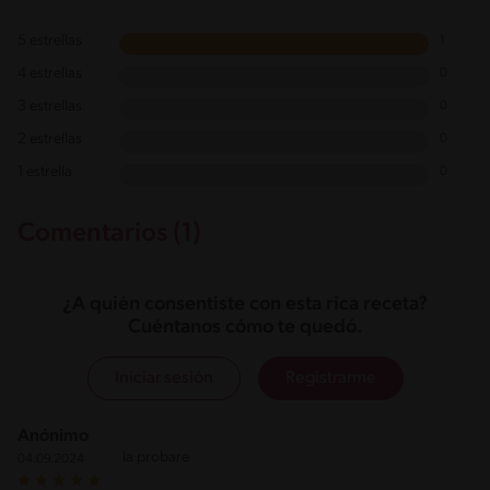
5 estrellas
1
4 estrellas
0
3 estrellas
0
2 estrellas
0
1 estrella
0
Comentarios (1)
¿A quién consentiste con esta rica receta?
Cuéntanos cómo te quedó.
Iniciar sesión
Registrarme
Anónimo
la probare
04.09.2024