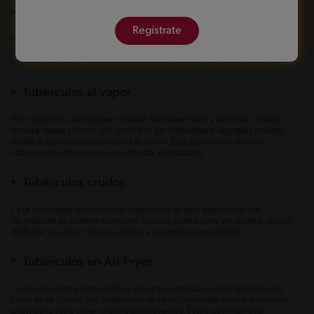
Tubérculos hervidos
Regístrate
Para lograr una cocción más rápida y homogénea, algunas personas
prefieren hervir el camote, la papa o la yuca para servir en platos como
acompañamiento, agregar a sopas o machacada en forma de puré.
Tubérculos al vapor
Para aquellos que desean cocinar los tubérculos y disfrutar de una
textura suave y tierna, sin sacrificar los nutrientes ni agregar aceites,
existe la opción de cocinarlos al vapor. Esta alternativa permite
saborearlos de manera equilibrada y saludable.
Tubérculos crudos
La gran ventaja que tiene los tubérculos es que algunas de sus
variedades se pueden consumir crudas, siendo una verdadera delicia
disfrutar su sabor natural y textura crujiente en ensaladas.
Tubérculos en Air Fryer
Con la creciente popularidad y la gran acogida que ha tenido la Air
Fryer en la cocina, los tubérculos se han convertido en una excelente
alternativa para crear snacks balanceados. Estos obtienen una