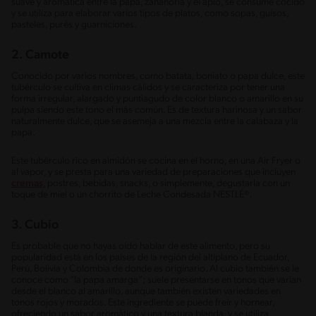
suave y aromática entre la papa, zanahoria y el apio, se consume cocido
y se utiliza para elaborar varios tipos de platos, como sopas, guisos,
pasteles, purés y guarniciones.
2. Camote
Conocido por varios nombres, como batata, boniato o papa dulce, este
tubérculo se cultiva en climas cálidos y se caracteriza por tener una
forma irregular, alargado y puntiagudo de color blanco o amarillo en su
pulpa siendo este tono el más común. Es de textura harinosa y un sabor
naturalmente dulce, que se asemeja a una mezcla entre la calabaza y la
papa.
Este tubérculo rico en almidón se cocina en el horno, en una Air Fryer o
al vapor, y se presta para una variedad de preparaciones que incluyen
cremas
, postres, bebidas, snacks, o simplemente, degustarla con un
toque de miel o un chorrito de Leche Condesada NESTLÉ®.
3. Cubio
Es probable que no hayas oído hablar de este alimento, pero su
popularidad está en los países de la región del altiplano de Ecuador,
Perú, Bolivia y Colombia de donde es originario. Al cubio también se le
conoce como “la papa amarga”; suele presentarse en tonos que varían
desde el blanco al amarillo, aunque también existen variedades en
tonos rojos y morados. Este ingrediente se puede freír y hornear,
ofreciendo un sabor aromático y una textura blanda, y se utiliza