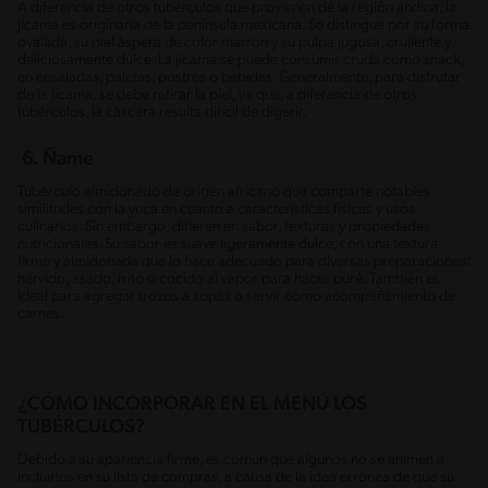
A diferencia de otros tubérculos que provienen de la región andina, la
jícama es originaria de la península mexicana. Se distingue por su forma
ovalada, su piel áspera de color marrón y su pulpa jugosa, crujiente y
deliciosamente dulce. La jícama se puede consumir cruda como snack,
en ensaladas, paletas, postres o bebidas. Generalmente, para disfrutar
de la jícama, se debe retirar la piel, ya que, a diferencia de otros
tubérculos, la cáscara resulta difícil de digerir.
6. Ñame
Tubérculo almidonado de origen africano que comparte notables
similitudes con la yuca en cuanto a características físicas y usos
culinarios. Sin embargo, difieren en sabor, texturas y propiedades
nutricionales. Su sabor es suave ligeramente dulce, con una textura
firme y almidonada que lo hace adecuado para diversas preparaciones:
hervido, asado, frito o cocido al vapor para hacer puré. También es
ideal para agregar trozos a sopas o servir como acompañamiento de
carnes.
¿CÓMO INCORPORAR EN EL MENÚ LOS
TUBÉRCULOS?
Debido a su apariencia firme, es común que algunos no se animen a
incluirlos en su lista de compras, a causa de la idea errónea de que su