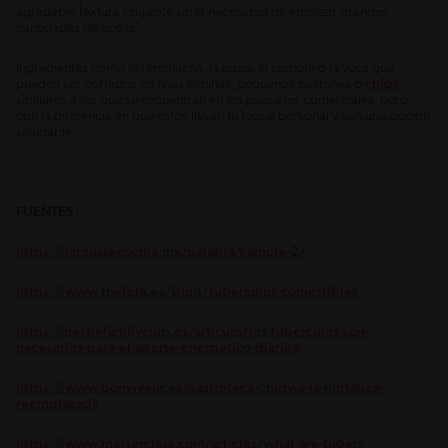
agradable textura crujiente sin la necesidad de emplear grandes
cantidades de aceite.
Ingredientes como la remolacha, la papa, el camote o la yuca que
pueden ser cortados en finas láminas, pequeños bastones o
chips
,
similares a los que se encuentran en los paquetes comerciales, pero
con la diferencia en que estos llevan tu toque personal y son una opción
saludable.
FUENTES:
https://laroussecocina.mx/palabra/camote-2/
https://www.thefork.es/blog/tuberculos-comestibles
https://nestlefamilyclub.es/articulo/los-tuberculos-son-
necesarios-para-el-aporte-energetico-diario#
https://www.bonviveur.es/gastroteca/chirivia-la-hortaliza-
reemplazada
https://www.masterclass.com/articles/what-are-tubers