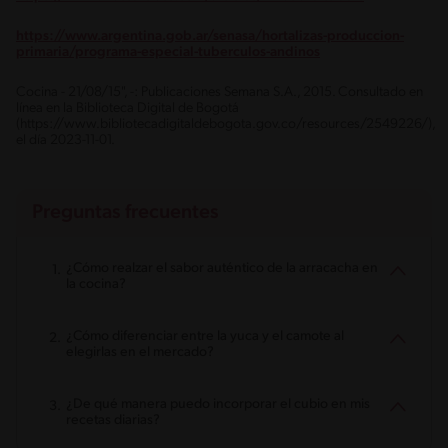
https://www.argentina.gob.ar/senasa/hortalizas-produccion-
primaria/programa-especial-tuberculos-andinos
Cocina - 21/08/15", -: Publicaciones Semana S.A., 2015. Consultado en
línea en la Biblioteca Digital de Bogotá
(https://www.bibliotecadigitaldebogota.gov.co/resources/2549226/),
el día 2023-11-01.
Preguntas frecuentes
¿Cómo realzar el sabor auténtico de la arracacha en
la cocina?
¿Cómo diferenciar entre la yuca y el camote al
elegirlas en el mercado?
¿De qué manera puedo incorporar el cubio en mis
recetas diarias?