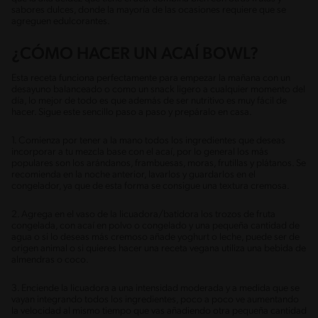
sabores dulces, donde la mayoría de las ocasiones requiere que se
agreguen edulcorantes.
¿CÓMO HACER UN ACAÍ BOWL?
Esta receta funciona perfectamente para empezar la mañana con un
desayuno balanceado o como un snack ligero a cualquier momento del
día, lo mejor de todo es que además de ser nutritivo es muy fácil de
hacer. Sigue este sencillo paso a paso y prepáralo en casa.
1. Comienza por tener a la mano todos los ingredientes que deseas
incorporar a tu mezcla base con el acaí, por lo general los más
populares son los arándanos, frambuesas, moras, frutillas y plátanos. Se
recomienda en la noche anterior, lavarlos y guardarlos en el
congelador, ya que de esta forma se consigue una textura cremosa.
2. Agrega en el vaso de la licuadora/batidora los trozos de fruta
congelada, con acaí en polvo o congelado y una pequeña cantidad de
agua o si lo deseas más cremoso añade yoghurt o leche, puede ser de
origen animal o si quieres hacer una receta vegana utiliza una bebida de
almendras o coco.
3. Enciende la licuadora a una intensidad moderada y a medida que se
vayan integrando todos los ingredientes, poco a poco ve aumentando
la velocidad al mismo tiempo que vas añadiendo otra pequeña cantidad