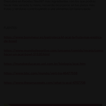
Descubre en Recetas Nestlé® más ingredientes con los que podrás
hacer más variado tu menú, recuerda incorporar en tus platos más
frutas y verduras contribuyendo a una alimentación balanceada.
FUENTES:
https://www.bonviveur.es/gastroteca/el-acai-la-fruta-mas-exotica-
de-brasil
https://www.mundodeportivo.com/uncomo/comida/receta/como-
hacer-un-acai-bowl-51520.html
https://mundoeducacao.uol.com.br/biologia/acai.htm
https://www.bbc.com/mundo/vert-tra-46477558
https://www.thespruceeats.com/what-is-acai-4707708