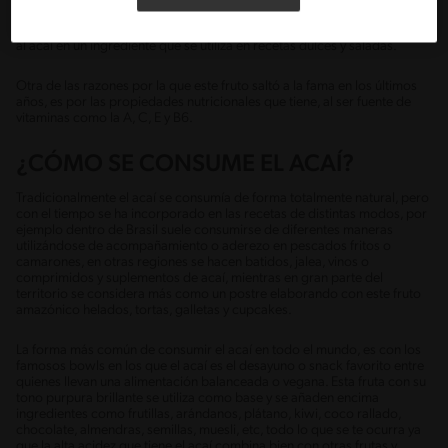
terroso donde algunos pueden asemejarlo a una mezcla de baya y
chocolate. Su peculiar gusto y llamativo color morado oscuro convierte
al acaí en un ingrediente que se utiliza en recetas dulces y saladas.
Otra de las razones por la que este fruto saltó a la fama en los últimos
años, es por las propiedades nutricionales que tiene, al ser fuente de
vitaminas como la A, C, E y B6.
¿CÓMO SE CONSUME EL ACAÍ?
Tradicionalmente el acaí se consumía de forma totalmente natural, pero
con el tiempo se ha incorporado en las recetas de distintas modos, por
ejemplo dentro de Brasil suele consumirse de diferentes maneras
utilizándose de acompañamiento o aderezo en pescados fritos o
camarones, en otras regiones se hacen batidos, jalea, vinos o
comprimidos y suplementos de acaí, mientras en gran parte del
territorio se considera más como un postre elaborando con este fruto
amazónico helados, tortas, galletas y cupcakes.
La forma más común de consumir el acaí en todo el mundo, es con los
famosos bowls en los que el acaí es el desayuno o snack favorito entre
quienes llevan una alimentación balanceada o vegana. Esta fruta con su
tono purpura brillante se utiliza como base y se añaden encima
ingredientes como frutillas, arándanos, plátano, kiwi, coco rallado,
chocolate, almendras, semillas, muesli, etc, todo lo que se te ocurra ya
que la alta acidez que tiene el acaí combina bien con otras frutas y