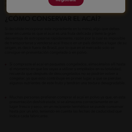
Regístrate
Si te interesa preparar esta receta con acaí, haz clic en esta nota y
descubre
todo lo que tienes que saber sobre la mousse
.
¿CÓMO CONSERVAR EL ACAÍ?
Si decidiste incorporar este ingrediente en tu menú, algo que debes
tener en cuenta es que el acaí es una fruta delicada y tiene la gran
desventaja de estropearse rápidamente, razón por la cual es imposible
de transportarse y venderse acaí fresco en un país distinto a lugar de su
origen, es decir fuera de Brasil, por lo que en el mercado solo se
consigue en presentación congelada o en polvo.
Si compraste el acaí en paquetes congelados, almacénalos allí hasta
el momento en que los vayas a utilizar y empléalos en su totalidad,
recuerda que después de descongelados no se podrán volver a
congelar, ya que esto contribuye en primer lugar a que se pierdan
algunos nutrientes de este fruto y tendrán una textura desagradable.
Muchas personas prefieren comprar el acaí en polvo ya que, en esta
presentación deshidratada, si se almacena correctamente en un
lugar fresco y seco, en un recipiente hermético se puede conservar
hasta por un año, teniendo en cuenta las fechas de caducidad que
indica cada fabricante.