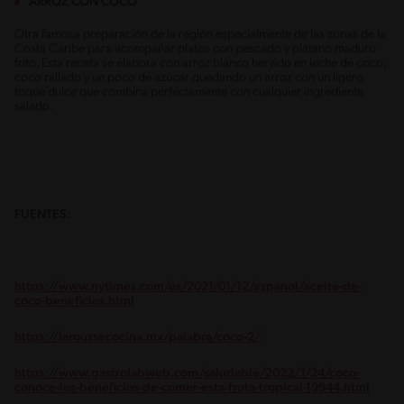
ARROZ CON COCO
Otra famosa preparación de la región especialmente de las zonas de la
Costa Caribe para acompañar platos con pescado y plátano maduro
frito. Esta receta se elabora con arroz blanco hervido en leche de coco,
coco rallado y un poco de azúcar quedando un arroz con un ligero
toque dulce que combina perfectamente con cualquier ingrediente
salado.
FUENTES:
https://www.nytimes.com/es/2021/01/12/espanol/aceite-de-
coco-beneficios.html
https://laroussecocina.mx/palabra/coco-2/
https://www.gastrolabweb.com/saludable/2022/1/24/coco-
conoce-los-beneficios-de-comer-esta-fruta-tropical-19944.html