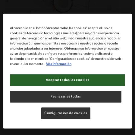
Al hacer clic en el botón "Aceptar todas las cookies", acepta el uso de
cookies de terceros (o tecnologías similares) para mejorar su experiencia
general de navegación en el sitio web, medir nuestra audiencia y recopilar
información útil que nos permita a nosotros y a nuestros socios ofrecerle
anuncios adaptados a sus intereses. Obtenga más información en nuestro
Sobre su procedencia hay muchas versiones, pero la mayoría de los
aviso de privacidad y configure sus preferencias haciendo clic aquí o
investigadores coinciden que este fruto es originario de Asía y a partir
haciendo clic en el enlace "Configuración de cookies" de nuestro sitio web
de allí se extendió por todo el mundo y actualmente las zonas
en cualquier momento.
Más información
productoras de coco se localizan en: Indonesia, India, Filipinas, Malasia,
Centro América y África.
Aceptar todas las cookies
Prepara con Leche Condensada NESTLÉ® esta deliciosa receta de
torta
de tres leches de coco
.
Rechazarlas todas
PRINCIPALES DERIVADOS DEL COCO
El coco además de ser delicioso, es un alimento muy versátil pues en el
Configuración de cookies
mundo gastronómico no solo se limita al uso de la pulpa, sino que
también todo lo que compone el fruto. Conoce los principales
derivados del coco como el agua, leche, azúcar, harina y aceite.