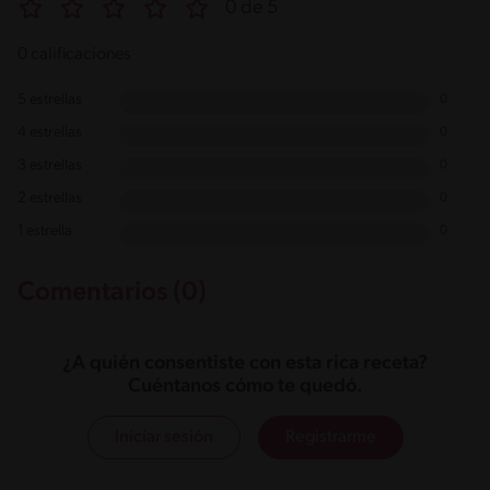
0 de 5
0 calificaciones
5 estrellas
0
4 estrellas
0
3 estrellas
0
2 estrellas
0
1 estrella
0
Comentarios (0)
¿A quién consentiste con esta rica receta?
Cuéntanos cómo te quedó.
Iniciar sesión
Registrarme