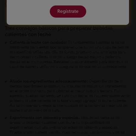
Condensado
Regístrate
Tres consejos básicos para preparar bebidas
calientes con leche
Calienta la leche con cuidado:
Es fundamental calentar la leche
lentamente para evitar que se queme o se forme una capa de piel en
la superficie. Utiliza una olla de fondo grueso o una jarra apta para
microondas y calienta la leche a fuego medio-bajo o a potencia
media en el microondas. Revuelve ocasionalmente para distribuir el
calor de manera uniforme y asegurarte de que no se sobrecaliente.
Añade los ingredientes adecuadamente:
Dependiendo de la
bebida que desees preparar, es importante añadir los ingredientes
en el orden correcto para obtener el mejor sabor y textura. Por
ejemplo, si estás haciendo un café con leche, es recomendable verter
primero el café caliente en la taza y luego agregar la leche caliente.
Así se conservará mejor la cremosidad de la leche y se mezclará de
manera uniforme con el café.
Experimenta con sabores y especias:
Una de las ventajas de
preparar bebidas calientes con leche es la posibilidad de
experimentar con una amplia variedad de sabores y especias.
Prueba añadir canela, vainilla, nuez moscada, cardamomo u otras