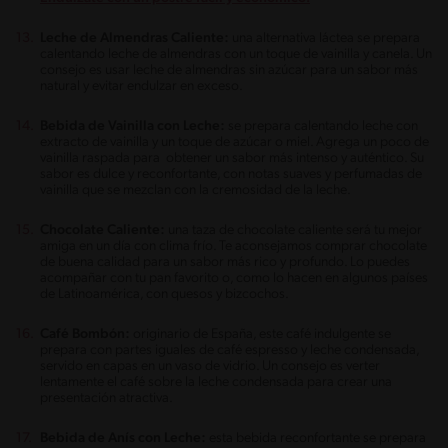
Leche de Almendras Caliente:
una alternativa láctea se prepara
calentando leche de almendras con un toque de vainilla y canela. Un
consejo es usar leche de almendras sin azúcar para un sabor más
natural y evitar endulzar en exceso.
Bebida de Vainilla con Leche:
se prepara calentando leche con
extracto de vainilla y un toque de azúcar o miel. Agrega un poco de
vainilla raspada para obtener un sabor más intenso y auténtico. Su
sabor es dulce y reconfortante, con notas suaves y perfumadas de
vainilla que se mezclan con la cremosidad de la leche.
Chocolate Caliente:
una taza de chocolate caliente será tu mejor
amiga en un día con clima frío. Te aconsejamos comprar chocolate
de buena calidad para un sabor más rico y profundo. Lo puedes
acompañar con tu pan favorito o, como lo hacen en algunos países
de Latinoamérica, con quesos y bizcochos.
Café Bombón:
originario de España, este café indulgente se
prepara con partes iguales de café espresso y leche condensada,
servido en capas en un vaso de vidrio. Un consejo es verter
lentamente el café sobre la leche condensada para crear una
presentación atractiva.
Bebida de Anís con Leche:
esta bebida reconfortante se prepara