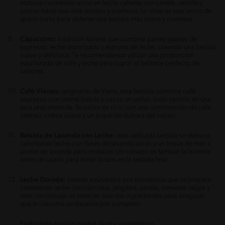
elabora cocinando arroz en leche caliente con canela, vainilla y
azúcar hasta que esté espeso y cremoso. Lo ideal es usar arroz de
grano corto para obtener una textura más suave y cremosa.
Capuccino:
tradición italiana que combina partes iguales de
espresso, leche vaporizada y espuma de leche, creando una bebida
suave y deliciosa. Te recomendamos utilizar una proporción
equilibrada de café y leche para lograr el balance perfecto de
sabores.
Café Vienés:
originario de Viena, esta bebida combina café
espresso con crema batida y cacao en polvo, todo servido en una
taza precalentada. Su sabor es rico, con una combinación de café
intenso, crema suave y un toque de dulzura del cacao.
Bebida de Lavanda con Leche:
esta delicada bebida se elabora
calentando leche con flores de lavanda secas y un toque de miel o
jarabe de lavanda para endulzar. Un consejo es tamizar la lavanda
antes de usarla para evitar trozos en la bebida final.
Leche Dorada:
bebida ayurvédica por excelencia que se prepara
calentando leche con cúrcuma, jengibre, canela, pimienta negra y
miel. Un consejo es mezclar bien los ingredientes para asegurar
que la cúrcuma se disuelva por completo.
Endúlzate con un postre fácil y económico.