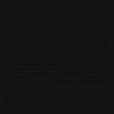
calentando leche con semillas de anís y un toque de miel. Un
consejo es machacar ligeramente las semillas de anís antes de
agregarlas a la leche para liberar su sabor.
Bebida de Té Verde con Leche:
esta variación del té tradicional
se prepara calentando leche con té verde matcha y un toque de
miel. Un consejo es batir el matcha con un batidor de bambú para
obtener una textura suave y espumosa.
Cúrcuma Latte:
esta bebida de moda combina leche caliente con
cúrcuma, canela, jengibre y pimienta negra, creando una mezcla
picante y reconfortante. Usa leche de coco para una textura más
cremosa y un sabor más rico.
Bebida de Azafrán con Leche:
esta lujosa bebida se prepara
calentando leche con hebras de azafrán y un toque de azúcar. Un
consejo es remojar el azafrán en un poco de leche caliente antes de
agregarlo al resto de la leche para liberar su aroma y color. Su
sabor es floral y lujoso, con notas suaves y delicadas de azafrán que
se mezclan con la cremosidad de la leche.
Estas veinte recetas de bebidas calientes con leche ofrecen una amplia
variedad de sabores y experiencias para disfrutar en cualquier
momento del día.