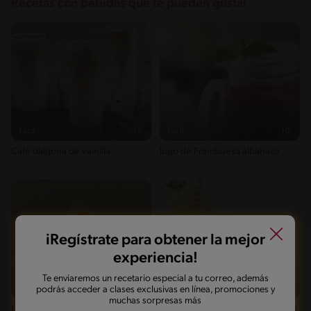
Recetas con bebidas que te pueden gustar
Fácil
15'
Fácil
10'
Café dalgona de vainilla
Jugo de Frambuesa albahaca
iRegístrate para obtener la mejor
experiencia!
Te enviaremos un recetario especial a tu correo, además
podrás acceder a clases exclusivas en línea, promociones y
Fácil
16'
Fácil
5'
muchas sorpresas más
Frappé de Mango y Limón
Smoothie de Piña y Mango Boost