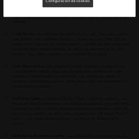
Configuración de cookies
Bebida de Caramelo con Leche:
esta indulgente bebida se
prepara calentando leche con jarabe de caramelo y un toque de
extracto de vainilla. Un consejo es decorar con crema batida y un
chorrito adicional de jarabe de caramelo para un toque extra de
dulzura.
Café Mocha:
la combinación perfecta de café, chocolate y leche,
una bebida que combina espresso, jarabe de chocolate y leche
vaporizada. Decora con crema batida y virutas de chocolate para
un toque extra de indulgencia. Su sabor es una mezcla de café
intenso, chocolate cremoso y la suavidad de la leche.
Latte Macchiato:
esta elegante bebida italiana consiste en una
capa de leche vaporizada con una pequeña cantidad de café
espresso "manchando" la superficie. Un consejo es verter el
espresso lentamente sobre la leche para crear una presentación
visualmente atractiva.
Earl Grey Latte:
combina el té Earl Grey con leche caliente y un
toque de vainilla para crear una bebida aromática y reconfortante.
Infusiona el té en la leche caliente durante unos minutos antes de
servir para obtener un sabor más pronunciado. Un sabor floral y
cítrico, con notas de bergamota y un toque de dulzura de la
vainilla.
Bebida de Arroz con Leche:
una bebida reconfortante que se