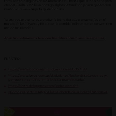
Estas son solo algunas de las maravillas culinarias que la India tiene para
ofrecer. Cada plato lleva consigo siglos de tradición y cada generación
continúa con este legado gastronómico.
Ya sea que te aventures a probar la leche dorada o te sumerjas en el
mundo de los biryanis y los dosas, la comida india se puede convertir en
una de tus favoritas.
Aquí te contamos todo sobre los diferentes tipos de especias.
FUENTES:
https://www.bbc.com/mundo/noticias-50057199
https://www.lavoz.com.ar/ciudadanos/leche-dorada-que-es-y-
por-que-se-convirtio-en-la-bebida-mas-deseada/
https://danzadefogones.com/leche-dorada/
¿Cómo preparar la mágica leche dorada de la India? | Mariruska