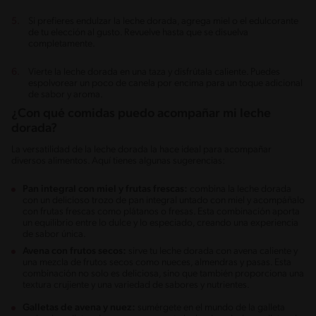
Si prefieres endulzar la leche dorada, agrega miel o el edulcorante
de tu elección al gusto. Revuelve hasta que se disuelva
completamente.
Vierte la leche dorada en una taza y disfrútala caliente. Puedes
espolvorear un poco de canela por encima para un toque adicional
de sabor y aroma.
¿Con qué comidas puedo acompañar mi leche
dorada?
La versatilidad de la leche dorada la hace ideal para acompañar
diversos alimentos. Aquí tienes algunas sugerencias:
Pan integral con miel y frutas frescas:
combina la leche dorada
con un delicioso trozo de pan integral untado con miel y acompáñalo
con frutas frescas como plátanos o fresas. Esta combinación aporta
un equilibrio entre lo dulce y lo especiado, creando una experiencia
de sabor única.
Avena con frutos secos:
sirve tu leche dorada con avena caliente y
una mezcla de frutos secos como nueces, almendras y pasas. Esta
combinación no solo es deliciosa, sino que también proporciona una
textura crujiente y una variedad de sabores y nutrientes.
Galletas de avena y nuez:
sumérgete en el mundo de la galleta