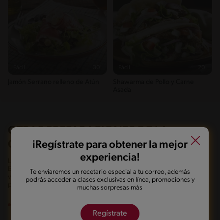
Fácil
30'
Fácil
20'
Jamón Serrano relleno de Atún
Shawarma de Pollo y Carne
Asada
OTRAS PREPARACIONES DE LA
COCINA INDIA
iRegístrate para obtener la mejor
experiencia!
La leche dorada es solo una muestra de la riqueza culinaria de la India.
Este país ofrece una amplia variedad de platos y bebidas que son
Te enviaremos un recetario especial a tu correo, además
verdaderamente exquisitos. Aquí, te ofrecemos una visión más
podrás acceder a clases exclusivas en línea, promociones y
profunda de algunas preparaciones culinarias notables:
muchas sorpresas más
Biryani:
el biryani es un festín aromático compuesto por arroz
basmati cocido con especias como cardamomo, canela y clavo. Se
Regístrate