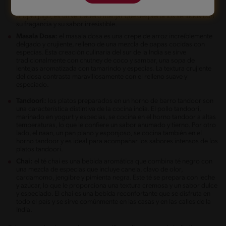
puede encontrar en versiones vegetarianas o con carne, como el
biryani de cordero o pollo. Este plato, cocinado lentamente en su
propio jugo, es un verdadero manjar que despierta los sentidos con
su fragancia y su sabor irresistible.
Masala Dosa:
el masala dosa es una crepe de arroz increíblemente
delgado y crujiente, relleno de una mezcla de papas cocidas con
especias. Esta creación culinaria del sur de la India se sirve
tradicionalmente con chutney de coco y sambar, una sopa de
lentejas aromatizada con tamarindo y especias. La textura crujiente
del dosa contrasta maravillosamente con el relleno suave y
especiado.
Tandoori:
los platos preparados en un horno de barro tandoor son
una característica distintiva de la cocina india. El pollo tandoori,
marinado en yogurt y especias, se cocina en el horno tandoor a altas
temperaturas, lo que le confiere un sabor ahumado y tierno. Por otro
lado, el naan, un pan plano y esponjoso, se cocina también en el
horno tandoor y es ideal para acompañar los sabores intensos de los
platos tandoori.
Chai:
el té chai es una bebida aromática que combina té negro con
una mezcla de especias que incluye canela, clavo de olor,
cardamomo, jengibre y pimienta negra. Este té se prepara con leche
y azúcar, lo que le proporciona una textura cremosa y un sabor dulce
y especiado. El chai es una bebida reconfortante que se disfruta en
todo el país y se sirve comúnmente en las casas y en las calles de la
India.