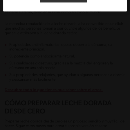
Sin embargo, más adelante nos extenderemos un poco más sobre
cómo prepararla, ¡no te adelantes! Primero queremos hablarte de a qué
se debe su fama, tanto en la India como en todo el mundo.
La merecida reputación de la leche dorada la ha convertido en un elixir
que muchas personas toman a diario. Entre algunos de los beneficios
que se le atribuyen a la leche dorada están:
Propiedades antiinflamatorias, que se deben a la cúrcuma, su
ingrediente principal.
Su potencia como antioxidante natural.
Sus cualidades digestivas, gracias a la mezcla del jengibre y la
cúrcuma en una sola receta.
Sus propiedades relajantes, que ayudan a algunas personas a dormir
y descansar más fácilmente.
Descubre todo lo que tienes que saber sobre el arroz.
CÓMO PREPARAR LECHE DORADA
DESDE CERO
Preparar leche dorada desde cero es un proceso sencillo y muy fácil de
hacer. Sigue estos pasos para crear tu propia versión casera: