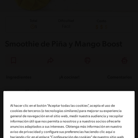
Total
Dificultad
Costo
Fácil
5
Smoothie de Piña y Mango Boost
Ingredientes
¡A cocinar!
Comentarios
Ingredientes
Al hacer clic en el botón "Aceptar todas las cookies", acepta el uso de
Porciones: 1
cookies de terceros (o tecnologías similares) para mejorar su experiencia
general de navegación en el sitio web, medir nuestra audiencia y recopilar
información útil que nos permita a nosotros y a nuestros socios ofrecerle
anuncios adaptados a sus intereses. Obtenga más información en nuestro
½ mango maduro pelado
aviso de privacidad y configure sus preferencias haciendo clic aquí o
haciendo clic en el enlace "Configuración de cookies" de nuestro sitio web