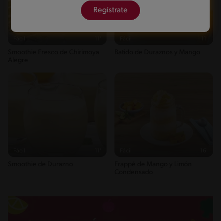
Regístrate
Fácil
11'
Fácil
11'
Smoothie Fresco de Chirimoya
Batido de Duraznos y Mango
Alegre
Fácil
11'
Fácil
16'
Smoothie de Durazno
Frappé de Mango y Limón
Condensado