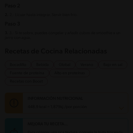
Paso 2
2.
2.- Licuar hasta integrar. Servir bien frío.
Paso 3
3.
3.- Si te sobra, puedes congelar y añadir cubos de smoothie a un
jarro con agua.
Recetas de Cocina Relacionadas
Bocadillo
Bebida
Global
Verano
Bajo en sal
Fuente de proteina
Alto en proteínas
Recetas con Boost
INFORMACIÓN NUTRICIONAL
448.9 kcal = 1,879kj /por porción
MEJORA TU RECETA...
Carbohidratos
72.6 g
Energía
448.9 kcal
Para obtener una rica textura, congela la fruta troceada