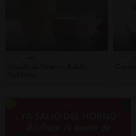
5'
Fácil
10'
Licuado de Plátano y Batido
Cremos
Multifrutal