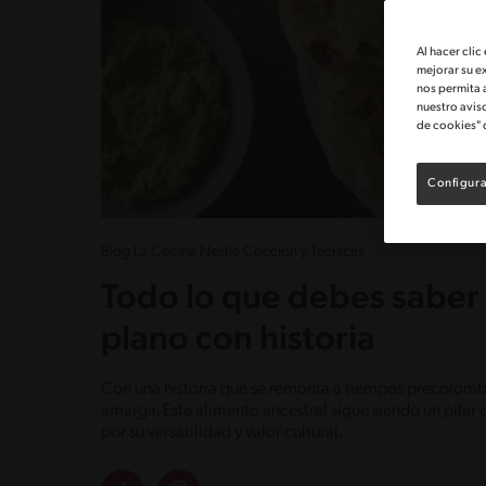
Al hacer clic
mejorar su e
nos permita 
nuestro avis
de cookies" 
Configura
Blog La Cocina Nestlé Cocción y Técnicas
Todo lo que debes saber 
plano con historia
Con una historia que se remonta a tiempos precolomb
amarga. Este alimento ancestral sigue siendo un pila
por su versatilidad y valor cultural.