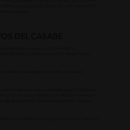
antenga crujiente y, al mismo tiempo, sea resistente
perder sus propiedades. Este atributo lo convirtió en
tiempos antiguos.
OS DEL CASABE
ecto de sopas, guisos y carnes asadas. Es
mbia, República Dominicana y Haití, donde forma
 ser utilizado como base para recetas modernas,
celente alternativa para quienes buscan un estilo de
ncentración de carbohidratos complejos lo convierten
ergía durante el día. Aquí te presentamos algunas
a que resalta la textura crujiente del casabe, perfecta