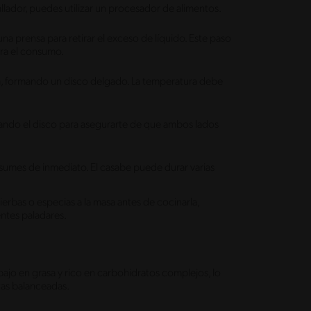
rallador, puedes utilizar un procesador de alimentos.
una prensa para retirar el exceso de líquido. Este paso
ara el consumo.
ha, formando un disco delgado. La temperatura debe
ando el disco para asegurarte de que ambos lados
nsumes de inmediato. El casabe puede durar varias
ierbas o especias a la masa antes de cocinarla,
ntes paladares.
bajo en grasa y rico en carbohidratos complejos, lo
tas balanceadas.