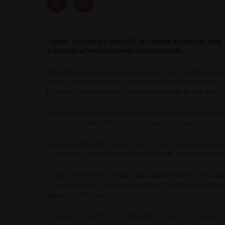
Ligero, crujiente y versátil, el casabe es mucho má
tradición e innovación en cada bocado.
El casabe es un pan plano elaborado con mandioca amarg
historia se remonta a las culturas indígenas de la región
la técnica para extraer el cianuro natural de la mandioca 
Este conocimiento ancestral refleja no solo la creatividad
condiciones del entorno, donde la mandioca era una fu
La producción del casabe implica un proceso artesanal
la mandioca se ralla finamente utilizando herramientas t
Luego, se exprime la masa rallada para eliminar los líquid
conocido como “agua de mandioca”, también se utiliza 
algunas comunidades.
Una vez eliminados los compuestos tóxicos, la masa se c