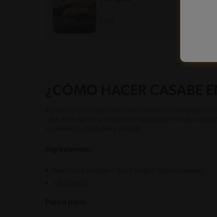
Fácil
100'
¿CÓMO HACER CASABE E
Aunque el proceso tradicional puede ser complejo, es po
casa. Este ejercicio no solo te conectará con una tradici
un alimento saludable y versátil.
Ingredientes:
Mandioca amarga o dulce (según disponibilidad).
Sal al gusto.
Paso a paso: