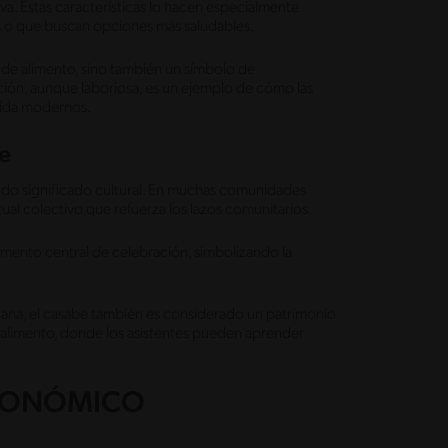
iva. Estas características lo hacen especialmente
as o que buscan opciones más saludables.
 de alimento, sino también un símbolo de
ción, aunque laboriosa, es un ejemplo de cómo las
 vida modernos.
be
fundo significado cultural. En muchas comunidades
tual colectivo que refuerza los lazos comunitarios.
lemento central de celebración, simbolizando la
ana, el casabe también es considerado un patrimonio
te alimento, donde los asistentes pueden aprender
TRONÓMICO