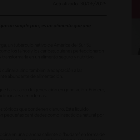
Actualizado -30/06/2025
s que un simple pan; es un alimento que une
a, un tubérculo nativo de América del Sur. Su
, como los taínos y los caribes, quienes perfeccionaron
y transformarla en un alimento seguro y nutritivo.
 culinaria, sino también la adaptación a las
ente abundante de alimentación.
 que ha pasado de generación en generación. Primero,
radicionales o modernas.
os tóxicos que contienen cianuro. Este líquido,
en pequeñas cantidades como insecticida natural por
ocina en una plancha caliente o "budare" en forma de