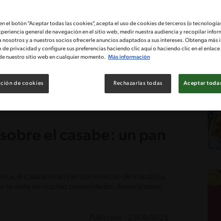
 en el botón "Aceptar todas las cookies", acepta el uso de cookies de terceros (o tecnologías
xperiencia general de navegación en el sitio web, medir nuestra audiencia y recopilar infor
a nosotros y a nuestros socios ofrecerle anuncios adaptados a sus intereses. Obtenga más 
o de privacidad y configure sus preferencias haciendo clic aquí o haciendo clic en el enlac
de nuestro sitio web en cualquier momento.
Más información
ción de cookies
Rechazarlas todas
Aceptar todas
sobre el casabe: un pan
inos, el casabe es un pan plano hecho de mandioca
r en la dieta de muchas comunidades, destacándose
Publicado - 27/06/2025