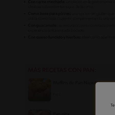
Con carne mechada:
un clásico en la gastronomía 
ideal para absorber los jugos de la carne.
Como base para pizzas:
una opción sin gluten que
utiliza como base crujiente, complementando una var
Con guacamole:
su textura crujiente contrasta per
experiencia única en cada bocado.
Con queso fundido y hierbas:
ideal como aperitivo,
MÁS RECETAS CON PAN:
Muffins de Pan Napolitanos
Fácil
35'
Te
Pan pita