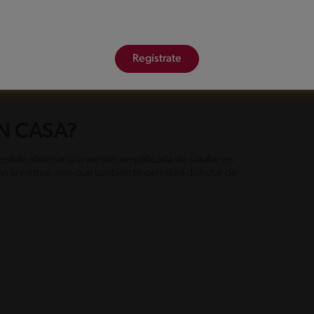
Fácil
180'
Regístrate
N CASA?
sible elaborar una versión simplificada de casabe en
ón ancestral, sino que también te permitirá disfrutar de