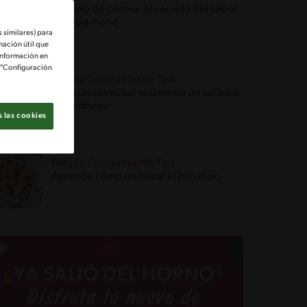
Mortero de cocina: el secreto del sabor
hecho a mano
 similares) para
mación útil que
información en
e "Configuración
Blog La Cocina Nestlé Tips
Cómo aprovechar realmente un rallador
de verduras
 las cookies
Blog La Cocina Nestlé Tips
Aprende cómo reutilizar el pan duro