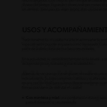
discos delgados. Este método permite que el casabe se m
al paso del tiempo, logrando conservarse por meses sin 
un alimento ideal para los viajes largos, algo crucial en 
USOS Y ACOMPAÑAMIENT
Tradicionalmente, el casabe ha sido el acompañante perf
especialmente popular en países como Venezuela, Colo
parte de la dieta diaria de muchas comunidades.
En la actualidad, su versatilidad también lo ha llevado a
incluyendo pizzas, tostadas y snacks saludables.
Además de ser una opción sin gluten, el casabe es una ex
vida saludable. Su bajo contenido calórico y su alta co
en una opción ideal para quienes desean mantener su en
formas populares de disfrutar el casabe:
Con manteca y miel:
una combinación dulce y sencill
para el desayuno o una merienda.