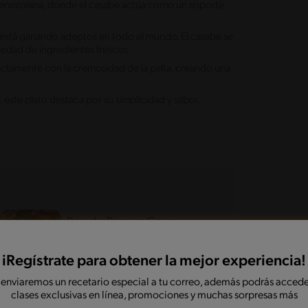
venezolana, donde el casabe actúa como un soporte
 está ganando adeptos en todo el mundo. El casabe se
iedad de ingredientes frescos.
fectamente con la cremosidad de la palta, creando una
 este plato destaca por su simplicidad y sabor.
Pan de Pascua Casero
Desafiante
70'
iRegístrate para obtener la mejor experiencia!
 enviaremos un recetario especial a tu correo, además podrás accede
clases exclusivas en línea, promociones y muchas sorpresas más
Pan Amasado