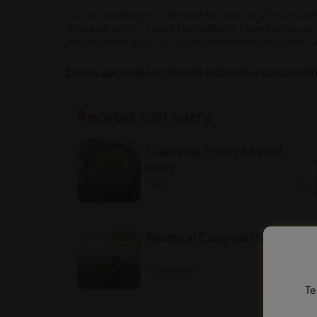
Con tu propia mezcla de especias para curry lista, estarás
alturas de sabor y creatividad culinaria. Experimenta co
proporciones según tus gustos personales para crear c
Entra y aprende los tipos de leche y sus característ
Recetas con curry
Crema de Pollo y Maní al
curry
Fácil
25'
Risotto al Curry con Setas
Intermedio
30'
Te