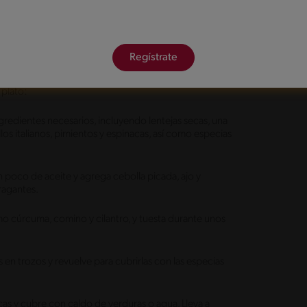
RAR UN CURRY DE
Regístrate
 curry de lentejas y verduras en la comodidad de tu
 plato:
redientes necesarios, incluyendo lentejas secas, una
os italianos, pimientos y espinacas, así como especias
n poco de aceite y agrega cebolla picada, ajo y
fragantes.
o cúrcuma, comino y cilantro, y tuesta durante unos
 en trozos y revuelve para cubrirlas con las especias
cas y cubre con caldo de verduras o agua. Lleva a