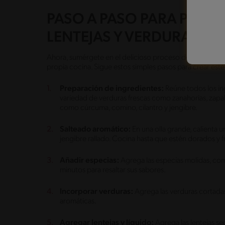
PASO A PASO PARA PREPA
LENTEJAS Y VERDURAS
Ahora, sumérgete en el delicioso proceso de preparar un
propia cocina. Sigue estos simples pasos para crear este
Preparación de ingredientes:
Reúne todos los ing
variedad de verduras frescas como zanahorias, zapall
como cúrcuma, comino, cilantro y jengibre.
Salteado aromático:
En una olla grande, calienta u
jengibre rallado. Cocina hasta que estén dorados y 
Añadir especias:
Agrega las especias molidas, com
minutos para resaltar sus sabores.
Incorporar verduras:
Agrega las verduras cortadas
aromáticas.
Agregar lentejas y líquido:
Agrega las lentejas se