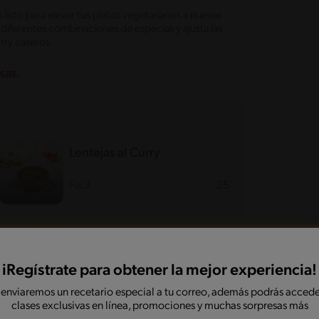
 listo para elevar tus platos vegetarianos a nuevas
n diferentes combinaciones de especias y ajusta las
urry caseros.
icas.
Lentejas al Curry
Fácil
25'
Coliflor y Papas al Curry
iRegístrate para obtener la mejor experiencia!
Fácil
11'
 enviaremos un recetario especial a tu correo, además podrás accede
clases exclusivas en línea, promociones y muchas sorpresas más