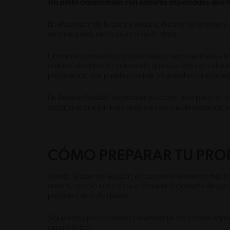
Un plato balanceado con sabores especiados que t
En el corazón de la cocina vegana, el curry de lentejas 
sabores y texturas ricas en un solo plato.
Un manjar como el curry de lentejas y verduras invita a 
colores vibrantes. Es una receta que se adapta a cualqui
preparación que puedes cocinar en grandes cantidades
En Recetas Nestlé® exploraremos cómo este plato no sol
sabor, sino que también se alinea con una alimentación
CÓMO PREPARAR TU PRO
Siendo la base de la sazón, el curry es el elemento más 
crear tu propio curry. Es una forma emocionante de perso
preferencias individuales.
Sigue estos pasos simples para mezclar tus propias espec
casero único: