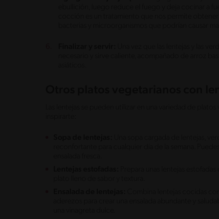
ebullición, luego reduce el fuego y deja cocinar a fue
cocción es un tratamiento que nos permite obtener s
bacterias y microorganismos que podrían causar ma
Finalizar y servir:
Una vez que las lentejas y las ve
necesario y sirve caliente, acompañado de arroz b
asiáticos.
Otros platos vegetarianos con le
Las lentejas se pueden utilizar en una variedad de platos
inspirarte:
Sopa de lentejas:
Una sopa cargada de lentejas, ver
reconfortante para cualquier día de la semana. Pued
ensalada fresca.
Lentejas estofadas:
Prepara unas lentejas estofadas 
plato lleno de sabor y textura.
Ensalada de lentejas:
Combina lentejas cocidas con 
aderezos para crear una ensalada abundante y saludabl
una vinagreta dulce.