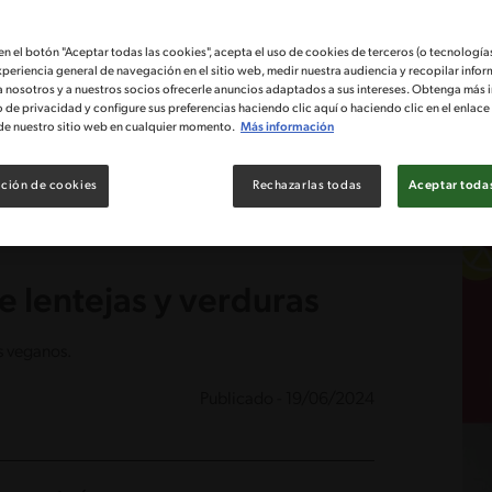
 en el botón "Aceptar todas las cookies", acepta el uso de cookies de terceros (o tecnologías
xperiencia general de navegación en el sitio web, medir nuestra audiencia y recopilar infor
a nosotros y a nuestros socios ofrecerle anuncios adaptados a sus intereses. Obtenga más 
o de privacidad y configure sus preferencias haciendo clic aquí o haciendo clic en el enlac
de nuestro sitio web en cualquier momento.
Más información
ción de cookies
Rechazarlas todas
Aceptar todas
e lentejas y verduras
s veganos.
Publicado - 19/06/2024