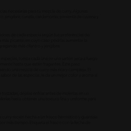
as necesarias para tu mezcla de curry. Algunas
o, jengibre, canela, cardamomo, pimienta de cayena y
iones de cada especia según tus preferencias de
a más picante, en cuyo caso podrías aumentar la
gregando más cilantro y jengibre.
s especias, tuesta cada una en una sartén seca a fuego
mente hasta que estén fragantes. Este paso
reando una mezcla de curry más rica y compleja. El
sabor de las especias, le da un mejor color y aroma al
 tostadas, déjalas enfriar antes de molerlas en un
erlas hasta obtener una textura fina y uniforme para
e curry recién hecha a un frasco hermético y guárdala
or más tiempo. Etiqueta el frasco con la fecha de