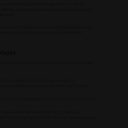
go lento hasta que las lentejas estén tiernas. La
abores y texturas, mientras nos ayuda a desactivar
lestares.
rduras estén cocidas, ajusta el condimento según sea
asmati o pan naan, un par de acompañamientos
ntejas
 vegetarianos deliciosos. Aquí hay algunas ideas para
duras y especias aromáticas es una opción
es acompañarla con un poco de arroz blanco y una
con tomate, zanahorias, apio y hierbas frescas para un
una variedad de vegetales frescos, hierbas y
e. Puedes agregarle semillas de chía, aguacate, kale y