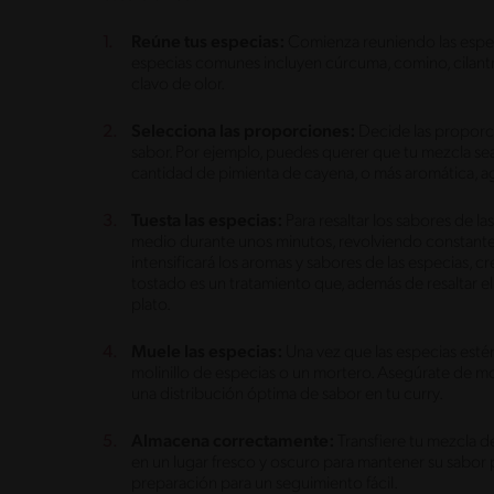
Reúne tus especias:
Comienza reuniendo las especi
especias comunes incluyen cúrcuma, comino, cilantr
clavo de olor.
Selecciona las proporciones:
Decide las proporc
sabor. Por ejemplo, puedes querer que tu mezcla se
cantidad de pimienta de cayena, o más aromática, a
Tuesta las especias:
Para resaltar los sabores de la
medio durante unos minutos, revolviendo constante
intensificará los aromas y sabores de las especias, c
tostado es un tratamiento que, además de resaltar el 
plato.
Muele las especias:
Una vez que las especias estén
molinillo de especias o un mortero. Asegúrate de mol
una distribución óptima de sabor en tu curry.
Almacena correctamente:
Transfiere tu mezcla d
en un lugar fresco y oscuro para mantener su sabor p
preparación para un seguimiento fácil.