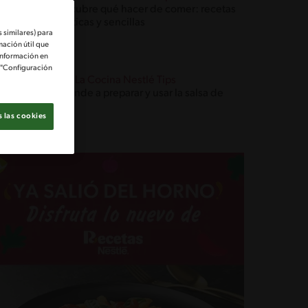
Descubre qué hacer de comer: recetas
prácticas y sencillas
 similares) para
mación útil que
información en
e "Configuración
Blog La Cocina Nestlé Tips
Aprende a preparar y usar la salsa de
soya
 las cookies