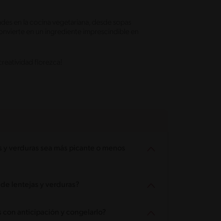
dades en la cocina vegetariana, desde sopas
convierte en un ingrediente imprescindible en
creatividad florezca!
 y verduras sea más picante o menos
 de lentejas y verduras?
s con anticipación y congelarlo?