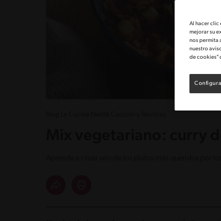
Al hacer clic
mejorar su e
nos permita 
nuestro avis
de cookies" 
Configura
Blog La Cocina Nestlé Cocción y Técnicas
Mix vegetariano: curry d
Aprende a crear uno de los platos más queridos por lo