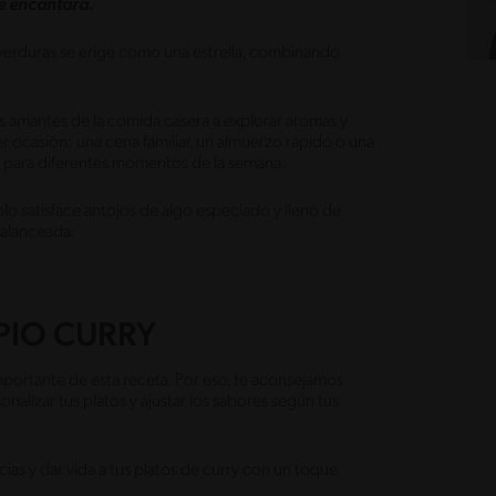
e encantará.
y verduras se erige como una estrella, combinando
los amantes de la comida casera a explorar aromas y
er ocasión: una cena familiar, un almuerzo rápido o una
 para diferentes momentos de la semana.
o satisface antojos de algo especiado y lleno de
 balanceada.
PIO CURRY
importante de esta receta. Por eso, te aconsejamos
nalizar tus platos y ajustar los sabores según tus
ias y dar vida a tus platos de curry con un toque