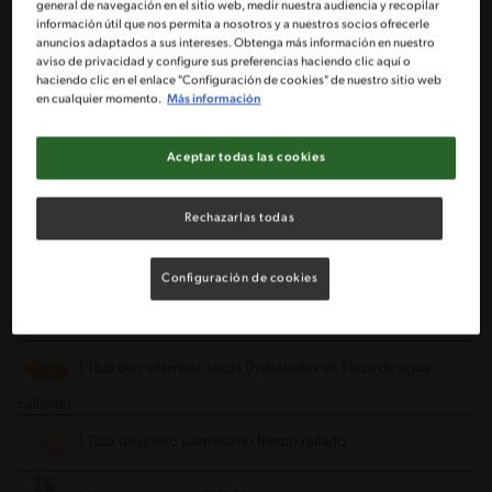
general de navegación en el sitio web, medir nuestra audiencia y recopilar
información útil que nos permita a nosotros y a nuestros socios ofrecerle
2 Tazas de arroz arbóreo (o grano corto)
anuncios adaptados a sus intereses. Obtenga más información en nuestro
aviso de privacidad y configure sus preferencias haciendo clic aquí o
haciendo clic en el enlace "Configuración de cookies" de nuestro sitio web
1 Taza de vino blanco
en cualquier momento.
Más información
1 1/2 Tableta de caldo de verduras MAGGI®
Aceptar todas las cookies
1 Lt de Agua caliente
Rechazarlas todas
1 Cucharada de curry en polvo
Configuración de cookies
Pimienta fresca a gusto
1 Taza de callampas secas (hidratadas en 1 taza de agua
caliente)
1 Taza de queso parmesano fresco rallado