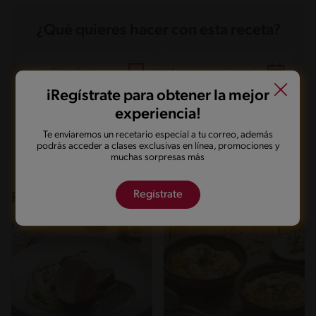
Grasas saturadas
39.2 g
Sodio
866.6 mg
Azúcares
9 g
¿Qué quieres hacer con esta receta?
Guardarla
Agregar a mi menú
iRegístrate para obtener la mejor
experiencia!
Marcarla cocinada
Compartirla
Te enviaremos un recetario especial a tu correo, además
podrás acceder a clases exclusivas en línea, promociones y
muchas sorpresas más
Regístrate
Recetas que te pueden interesar