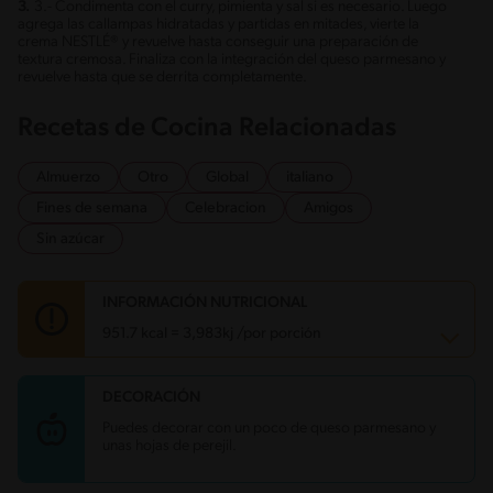
3.
3.- Condimenta con el curry, pimienta y sal si es necesario. Luego
agrega las callampas hidratadas y partidas en mitades, vierte la
crema NESTLÉ® y revuelve hasta conseguir una preparación de
textura cremosa. Finaliza con la integración del queso parmesano y
revuelve hasta que se derrita completamente.
Recetas de Cocina Relacionadas
Almuerzo
Otro
Global
italiano
Fines de semana
Celebracion
Amigos
Sin azúcar
INFORMACIÓN NUTRICIONAL
951.7 kcal = 3,983kj /por porción
DECORACIÓN
Carbohidratos
65.2 g
Energía
951.7 kcal
Puedes decorar con un poco de queso parmesano y
Grasas
67.5 g
unas hojas de perejil.
Fibra
2.9 g
Proteína
14.5 g