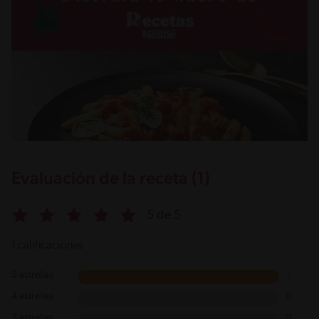
Evaluación de la receta (1)
5 de 5
1 calificaciones
5 estrellas
1
4 estrellas
0
3 estrellas
0