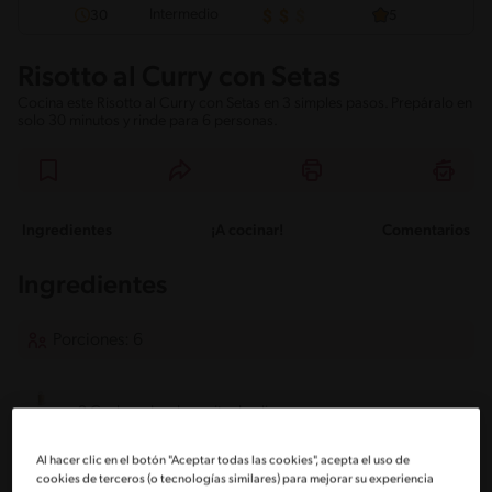
Intermedio
30
5
Risotto al Curry con Setas
Cocina este Risotto al Curry con Setas en 3 simples pasos. Prepáralo en
solo 30 minutos y rinde para 6 personas.
Ingredientes
¡A cocinar!
Comentarios
Ingredientes
Porciones: 6
2 Cucharadas de aceite de oliva
Al hacer clic en el botón "Aceptar todas las cookies", acepta el uso de
1 Cebolla picada fina
cookies de terceros (o tecnologías similares) para mejorar su experiencia