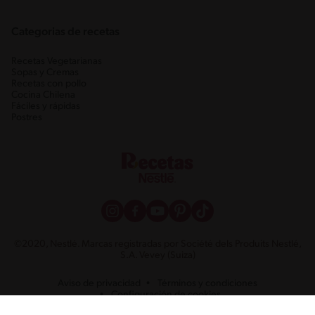
Categorias de recetas
Recetas Vegetarianas
Sopas y Cremas
Recetas con pollo
Cocina Chilena
Fáciles y rápidas
Postres
©2020, Nestlé. Marcas registradas por Société dels Produits Nestlé,
S.A. Vevey (Suiza)
Aviso de privacidad
Términos y condiciones
Configuración de cookies