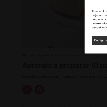
Al hacer clic
mejorar su e
nos permita 
nuestro avis
de cookies" 
Configura
Blog La Cocina Nestlé Cocción y Técnicas
Aprende a preparar 10 p
Descubre cómo cocinar mousses, cheesecakes, helado