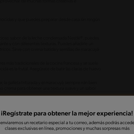
aprovechar de muchas formas creativas e
ocidas y que puedes preparar desde casa sin ningún
licioso sabor de la leche condensada Nestlé®, puedes
ante y con diferentes texturas. Puedes añadirle un
ítricos. Sirve con crema batida y semillas de maracuyá
es más tradicionales de la cocina francesa y se suele
a es la frutal. Asegúrate de batir las claras de huevo
, la galleta triturada y el maracuyá siempre irán bien
ueso crema para obtener una textura suave y un sabor
ien después de cualquier almuerzo o cena, o para
racuyá le da un sabor intenso y refrescante, perfecto
iRegístrate para obtener la mejor experiencia!
de estos dos ingredientes, entre lo dulce y lo ácido,
 enviaremos un recetario especial a tu correo, además podrás accede
 ese contraste que le da la fruta a los postres. Te
clases exclusivas en línea, promociones y muchas sorpresas más
ocolate derretido y una mezcla de maracuyá antes de