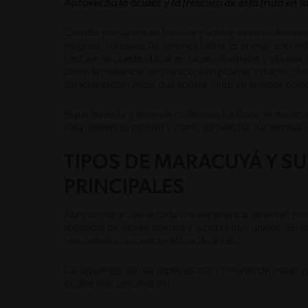
Aprovecha la acidez y la frescura de esta fruta en t
Cuando pensamos en frescura y acidez es inevitable imagi
insignias tropicales de América Latina. Es común encont
también se puede utilizar en salsas, vinagretas y alguna
sobre la presencia del maracuyá en postres y dulces, dond
características únicas que aporta, tanto en el sabor com
Sigue leyendo y aprende cuáles son los tipos de maracuy
para diferentes postres y cómo aprovechar sus semillas e
TIPOS DE MARACUYÁ Y SU
PRINCIPALES
Abrir un maracuyá es toda una experiencia sensorial, p
rodeadas de olores, colores y sabores muy únicos. Sin e
una cuenta con características distintas.
Las siguientes son las especies más comunes de maracuy
locales más cercanas a ti: