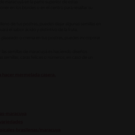
de maracuyá en la parte superior de estas
ner en los bordes o en el centro para resaltar su
elleno de tus postres, puedes dejar algunas semillas en
uará el sabor ácido y distintivo de la fruta.
de glaseado o crema en tus postres, puedes incorporar
 las semillas de maracuyá es haciendo diseños
as semillas, caras felices o números, en caso de un
 a hacer mermelada casera.
tas-maracuya
-variedades
opicales-brasilenas/maracuya