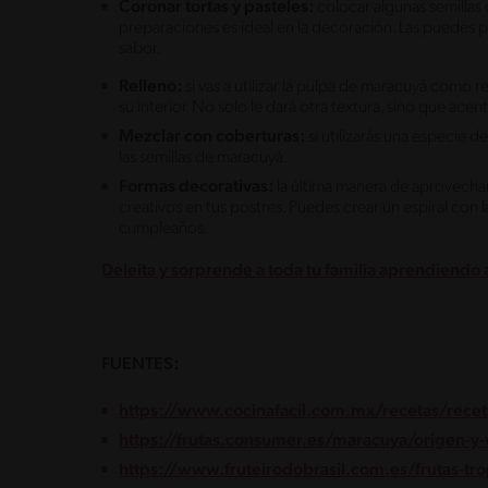
Coronar tortas y pasteles:
colocar algunas semillas 
preparaciones es ideal en la decoración. Las puedes po
sabor.
Relleno:
si vas a utilizar la pulpa de maracuyá como r
su interior. No solo le dará otra textura, sino que acent
Mezclar con coberturas:
si utilizarás una especie 
las semillas de maracuyá.
Formas decorativas:
la última manera de aprovechar
creativos en tus postres. Puedes crear un espiral con l
cumpleaños.
Deleita y sorprende a toda tu familia aprendiendo
FUENTES:
https://www.cocinafacil.com.mx/recetas/rece
https://frutas.consumer.es/maracuya/origen-y
https://www.fruteirodobrasil.com.es/frutas-tr