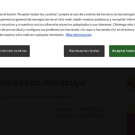
 en el botón "Aceptar todas las cookies", acepta el uso de cookies de terceros (o tecnologías
xperiencia general de navegación en el sitio web, medir nuestra audiencia y recopilar infor
a nosotros y a nuestros socios ofrecerle anuncios adaptados a sus intereses. Obtenga más 
o de privacidad y configure sus preferencias haciendo clic aquí o haciendo clic en el enlac
de nuestro sitio web en cualquier momento.
Más información
ción de cookies
Rechazarlas todas
Aceptar todas
ostres con maracuyá
s y cupcakes de maracuyá desde casa.
Publicado - 08/08/2023
Actualizado -12/03/2024