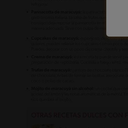
refrigerar.
Pannacotta de maracuyá:
la pannacotta es el postre
gastronomía italiana. La salsa de frutas queda muy bien
consejo: deja reposar la pannacotta en el refrigerado
manera adecuada. Sirve con pulpa de maracuyá y un 
Cupcakes de maracuyá:
esponjoso, delicioso y pe
quieres, puedes rellenar los cupcakes con un poco d
Puedes decorar con un poco de crema chantilly y sem
Crema de maracuyá:
esta receta te puede servir p
preparación de repostería. Cocínala a fuego lento, 
Trufas de maracuyá:
¿antojo de chocolate blanco? L
de chocolate. Antes de formar las bolitas, asegúrate d
coco o polvo de cacao.
Mojito de maracuyá sin alcohol:
un coctel que comb
acidez del limón y las notas aromáticas de la menta. E
rico quedará el mojito.
OTRAS RECETAS DULCES CON F