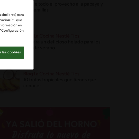
Sácale todo el provecho a la papaya y
sus semillas
 similares) para
mación útil que
información en
e "Configuración
Blog La Cocina Nestlé Tips
Prepara un delicioso helado para los
días de verano.
 las cookies
Blog La Cocina Nestlé Tips
10 frutas tropicales que tienes que
conocer