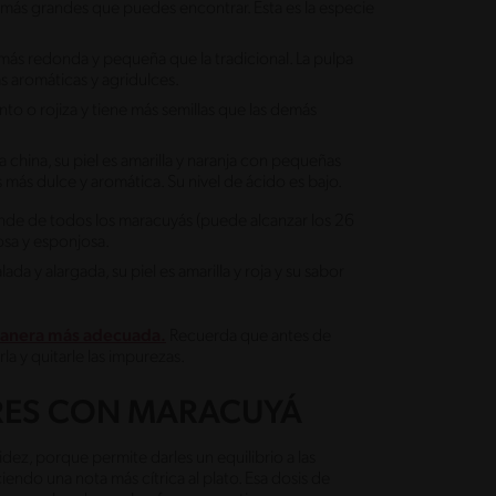
as más grandes que puedes encontrar. Esta es la especie
 más redonda y pequeña que la tradicional. La pulpa
ás aromáticas y agridulces.
nto o rojiza y tiene más semillas que las demás
china, su piel es amarilla y naranja con pequeñas
más dulce y aromática. Su nivel de ácido es bajo.
ande de todos los maracuyás (puede alcanzar los 26
ugosa y esponjosa.
a y alargada, su piel es amarilla y roja y su sabor
 manera más adecuada.
Recuerda que antes de
la y quitarle las impurezas.
TRES CON MARACUYÁ
dez, porque permite darles un equilibrio a las
endo una nota más cítrica al plato. Esa dosis de