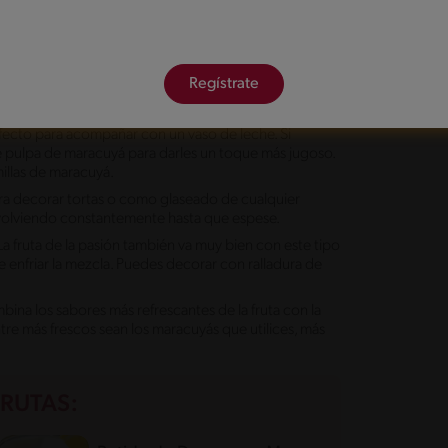
 blando por excelencia, un plato típico de la
 con la crema de leche y la gelatina sin sabor. Un
r durante al menos cuatro horas para que cuaje de
Regístrate
par de hojas de menta en cada vaso.
rfecto para acompañar con un vaso de leche. Si
e pulpa de maracuyá para darles un toque más jugoso.
illas de maracuyá.
ara decorar tortas o como glaseado de cualquier
revolviendo constantemente hasta que espese.
a fruta de la pasión también va muy bien con este tipo
e enfriar la mezcla. Puedes decorar con ralladura de
ina los sabores más refrescantes de la fruta con la
ntre más frescos sean los maracuyás que utilices, más
RUTAS: