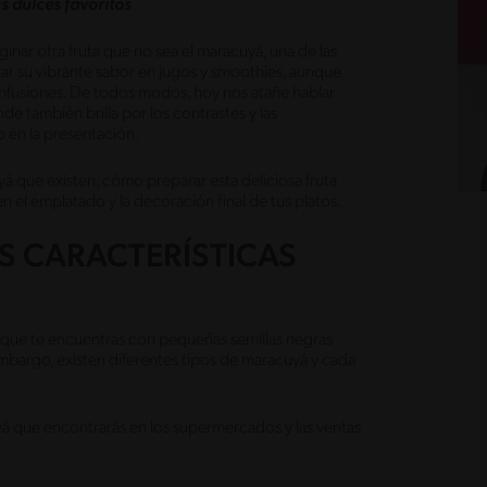
us dulces favoritos
nar otra fruta que no sea el maracuyá, una de las
rar su vibrante sabor en jugos y smoothies, aunque
s infusiones. De todos modos, hoy nos atañe hablar
e también brilla por los contrastes y las
o en la presentación.
á que existen, cómo preparar esta deliciosa fruta
n el emplatado y la decoración final de tus platos.
S CARACTERÍSTICAS
orque te encuentras con pequeñas semillas negras
mbargo, existen diferentes tipos de maracuyá y cada
á que encontrarás en los supermercados y las ventas