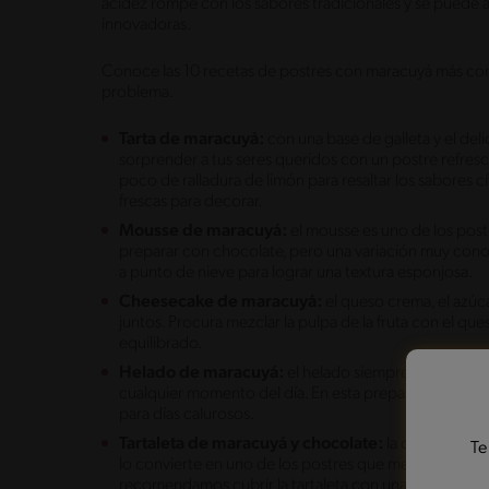
acidez rompe con los sabores tradicionales y se puede 
innovadoras.
Conoce las 10 recetas de postres con maracuyá más con
problema.
Tarta de maracuyá:
con una base de galleta y el de
sorprender a tus seres queridos con un postre refresc
poco de ralladura de limón para resaltar los sabores c
frescas para decorar.
Mousse de maracuyá:
el mousse es uno de los postr
preparar con chocolate, pero una variación muy conocid
a punto de nieve para lograr una textura esponjosa.
Cheesecake de maracuyá:
el queso crema, el azúcar
juntos. Procura mezclar la pulpa de la fruta con el q
equilibrado.
Helado de maracuyá:
el helado siempre va a caer b
cualquier momento del día. En esta preparación, el ma
para días calurosos.
Tartaleta de maracuyá y chocolate:
la combinación 
Te
lo convierte en uno de los postres que mejor representa
recomendamos cubrir la tartaleta con una capa de ch