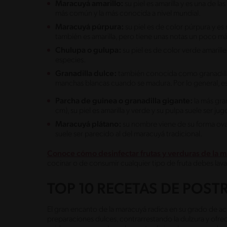
Maracuyá amarillo:
su piel es amarilla y es una de l
más común y la más conocida a nivel mundial.
Maracuyá púrpura:
su piel es de color púrpura y es
también es amarilla, pero tiene unas notas un poco m
Chulupa o gulupa:
su piel es de color verde amarille
especies.
Granadilla dulce:
también conocida como granadilla 
manchas blancas cuando se madura. Por lo general, es 
Parcha de guinea o granadilla gigante:
la más gr
cm), su piel es amarilla y verde y su pulpa suele ser j
Maracuyá plátano:
su nombre viene de su forma ovalad
suele ser parecido al del maracuyá tradicional.
Conoce cómo desinfectar frutas y verduras de la
cocinar o de consumir cualquier tipo de fruta debes lavar
TOP 10 RECETAS DE POS
El gran encanto de la maracuyá radica en su grado de aci
preparaciones dulces, contrarrestando la dulzura y ofreci