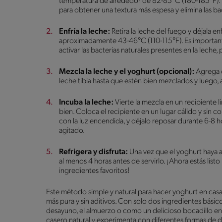
temperatura de alrededor de 82-85°C (180-185°F). Es
para obtener una textura más espesa y elimina las b
Enfría la leche:
Retira la leche del fuego y déjala e
aproximadamente 43-46°C (110-115°F). Es importante
activar las bacterias naturales presentes en la leche
Mezcla la leche y el yoghurt (opcional):
Agrega d
leche tibia hasta que estén bien mezclados y luego, a
Incuba la leche:
Vierte la mezcla en un recipiente l
bien. Coloca el recipiente en un lugar cálido y sin
con la luz encendida, y déjalo reposar durante 6-8 h
agitado.
Refrigera y disfruta:
Una vez que el yoghurt haya a
al menos 4 horas antes de servirlo. ¡Ahora estás listo
ingredientes favoritos!
Este método simple y natural para hacer yoghurt en casa
más pura y sin aditivos. Con solo dos ingredientes bási
desayuno, el almuerzo o como un delicioso bocadillo en
casero natural y experimenta con diferentes formas de di