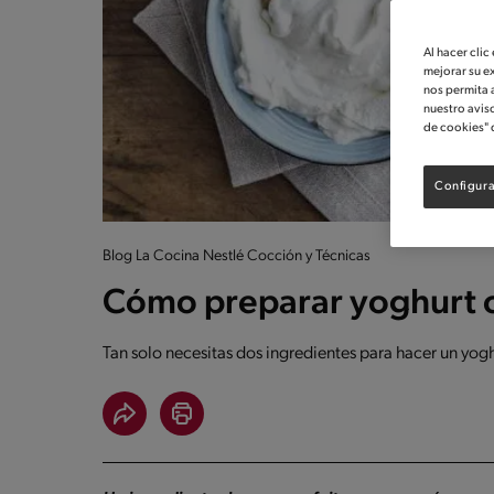
Al hacer clic
mejorar su e
nos permita 
nuestro avis
de cookies" 
Configura
Blog La Cocina Nestlé Cocción y Técnicas
Cómo preparar yoghurt 
Tan solo necesitas dos ingredientes para hacer un yogh