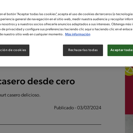
 en el botón "Aceptar todas las cookies", acepta el uso de cookies de terceros (o tecnologías
xperiencia general de navegación en el sitio web, medir nuestra audiencia y recopilar infor
a nosotros y a nuestros socios ofrecerle anuncios adaptados a sus intereses. Obtenga más 
o de privacidad y configure sus preferencias haciendo clic aquí o haciendo clic en el enlac
de nuestro sitio web en cualquier momento.
Más información
ción de cookies
Rechazarlas todas
Aceptar todas
casero desde cero
urt casero delicioso.
Publicado - 03/07/2024