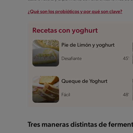
¿Qué son los probióticos y por qué son clave?
Recetas con yoghurt
Pie de Limón y yoghurt
Desafiante
45'
Queque de Yoghurt
Fácil
48'
Tres maneras distintas de fermen