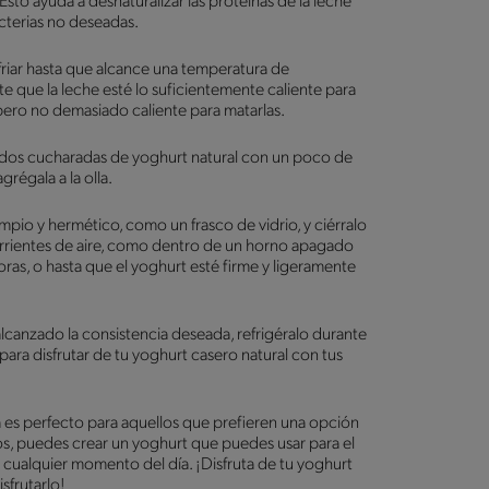
to ayuda a desnaturalizar las proteínas de la leche
acterias no deseadas.
nfriar hasta que alcance una temperatura de
 que la leche esté lo suficientemente caliente para
, pero no demasiado caliente para matarlas.
os cucharadas de yoghurt natural con un poco de
grégala a la olla.
impio y hermético, como un frasco de vidrio, y ciérralo
 corrientes de aire, como dentro de un horno apagado
oras, o hasta que el yoghurt esté firme y ligeramente
lcanzado la consistencia deseada, refrigéralo durante
 para disfrutar de tu yoghurt casero natural con tus
 es perfecto para aquellos que prefieren una opción
cos, puedes crear un yoghurt que puedes usar para el
 cualquier momento del día. ¡Disfruta de tu yoghurt
sfrutarlo!