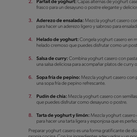
Parfait de yoghurt:
Capas alternas de yoghurt caser
frasco para un desayuno o postre elegante y delicio
Aderezo de ensalada:
Mezcla yoghurt casero con v
para hacer un aderezo ligero y sabroso para ensalada
Helado de yoghurt:
Congela yoghurt casero en mo
helado cremoso que puedes disfrutar como un post
Salsa de curry:
Combina yoghurt casero con pasta d
una salsa deliciosa para acompañar platos de curry 
Sopa fría de pepino:
Mezcla yoghurt casero con pe
una sopa fría de pepino refrescante.
Pudín de chía:
Mezcla yoghurt casero con semillas d
que puedes disfrutar como desayuno o postre.
Tarta de yoghurt y limón:
Mezcla yoghurt casero co
para hacer una tarta ligera y esponjosa que es perfe
Preparar yoghurt casero es una forma gratificante de di
propia cocina. Con los ingredientes adecuados y un po