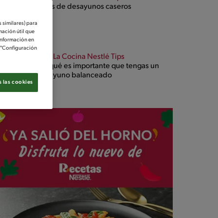
Ideas de desayunos caseros
 similares) para
mación útil que
información en
e "Configuración
Blog La Cocina Nestlé Tips
Por qué es importante que tengas un
desayuno balanceado
 las cookies