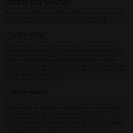
TODOS LOS GUSTOS
Al momento de hablar de soufflé probablemente se te vino a la imagen
de un rico y esponjoso postre, pero lo que muy pocos saben es que
esta receta puede disfrutarse también en versiones saladas.
Soufflés dulces
Estas esponjosas y deliciosas masas aireadas son ideales para un
postre después del almuerzo o simplemente para calmar el antojo en
cualquier momento del día. Estos se elaboran incorporando frutas a la
mezcla como limón, fresa, naranja o ingredientes dulces como el
chocolate, caramelo, vainilla. Por lo general, estos horneados se sirven
con una salsa aparte que complementará el sabor, entre las diferentes
opciones encontramos la crema inglesa, mermelada de moras, dulce
de leche, helado o Crema Nestlé®.
Soufflés salados
Esta es la opción perfecta para el desayuno, snack en la tarde o para
llevar al trabajo. Los principios de preparación de un soufflé son los
mismos para ambas versiones, cambiando únicamente los
componentes dulces por ingredientes como queso, verduras, especias,
lo único que debes tener en cuenta es elegir muy bien ya que algunos
elementos hacen que la masa pese un poco más limitando su
capacidad de airear e hincharse.