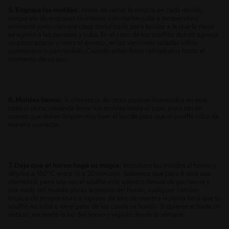
5. Engrasa los moldes:
Antes de verter la mezcla en cada molde,
asegúrate de engrasar su interior con mantequilla a temperatura
ambiente junto con una capa texturizada para ayudar a la que la masa
se agarre a las paredes y suba. En el caso de los soufflés dulces agrega
un poco azúcar y retira el exceso, en las versiones saladas utiliza
parmesano o pan molido. Cuando estén listos refrigéralos hasta el
momento de su uso.
6. Moldes llenos:
A diferencia de otros postres horneados en este
caso si se recomienda llenar los moldes hasta el tope, pero ten en
cuenta que debes limpiar muy bien el borde para que el soufflé suba de
manera correcta.
7. Deja que el horno haga su magia:
Introduce los moldes al horno y
déjalos a 180°C entre 15 a 20 minutos. Sabemos que para ti será una
eternidad, pero una vez el soufflé esté adentro llénate de paciencia y
por nada del mundo abras la puerta del horno, cualquier cambio
brusco de temperatura e ingreso de aire de manera violenta hará que tu
soufflé no suba o en el peor de los casos se hunda. Si quieres echarle un
vistazo, enciende la luz del horno y vigílalo desde la ventana.