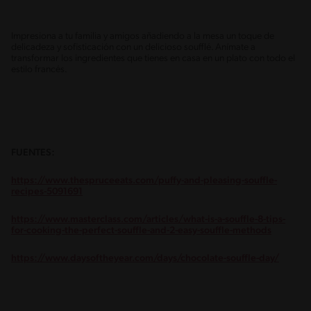
Impresiona a tu familia y amigos añadiendo a la mesa un toque de
delicadeza y sofisticación con un delicioso soufflé. Anímate a
transformar los ingredientes que tienes en casa en un plato con todo el
estilo francés.
FUENTES:
https://www.thespruceeats.com/puffy-and-pleasing-souffle-
recipes-5091691
https://www.masterclass.com/articles/what-is-a-souffle-8-tips-
for-cooking-the-perfect-souffle-and-2-easy-souffle-methods
https://www.daysoftheyear.com/days/chocolate-souffle-day/