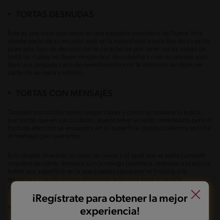
TORTAS DESNUDAS
Esta es una torta que nació en una pequeña pastelería de Nueva York
donde parte de su encanto está en la naturalidad y sencillez de su estilo,
pues este tipo de decoración se caracteriza por tener varias capas de
torta las cuales no llevan ningún tipo de cobertura o en ocasiones solo
lleva una delgada capa de revestimiento con la intención de dejar ver
parte de su masa y relleno.
TORTAS CON MENSAJES
También conocidos como slogan cakes y como su nombre lo indica,
son tortas que en sus costados puede tener un estilo minimalista pero el
foco de atención se encuentra en su superficie donde podemos escribir
el mensaje que queramos.
Este diseño divertido no pasa de moda y al igual que el estilo Lambeth
requiere de cierta destreza con la manga pastelera, empieza a practicar
sobre una superficie en la que puedas recuperar el frosting o la
ganache y cuando tengas dominada la técnica pasa a hacerlo
directamente sobre la torta.
iRegístrate para obtener la mejor
TORTA ARCOIRIS
experiencia!