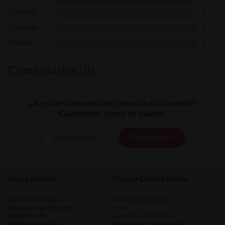
3 estrellas
0
2 estrellas
0
1 estrella
0
Comentarios (0)
¿A quién consentiste con esta rica receta?
Cuéntanos cómo te quedó.
Iniciar sesión
Registrarme
Mapa del sitio
Blog La Cocina Nestlé
Todas las recetas
Todos los artículos
Elige los ingredientes
Tips
Contáctanos
Cocción y Técnicas
Planificar tu menú
Medidas y Equivalencias