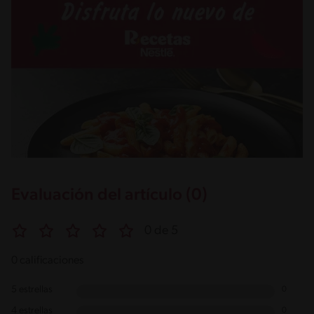
Evaluación del artículo (0)
0 de 5
0 calificaciones
5 estrellas
0
4 estrellas
0