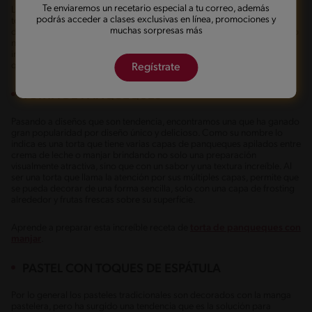
Te enviaremos un recetario especial a tu correo, además
La famosa frase que todo entra por los ojos se aplica en esta llamativa
podrás acceder a clases exclusivas en línea, promociones y
torta arcoíris, donde sus brillantes colores y diversas formas de
muchas sorpresas más
decorarlo nos invita a querer probar una deliciosa rebanada. Este estilo
no solo permite que se decore en su exterior, sino que también en su
interior creando capas de diferentes tonalidades siendo una sorpresa
que les encantará a los niños.
Regístrate
TORTA DE PANQUEQUES
Pasando a diseños que son tendencia, encontramos una que ha ganado
gran popularidad por diseño único y delicioso. Como su nombre lo
indica es una torta que tiene varias capas de panqueques apilados entre
crema de leche o manjar brindando no solo una preparación
visualmente atractiva, sino que con un sabor y una textura increíble. Al
ser una torta que llama la atención por sus múltiples capas, permite que
se pueda decorar de una forma sencilla, solo con una capa de frosting
alrededor y frutas frescas sobre su superficie.
Aprende a preparar esta increíble receta de
torta de panqueques con
manjar
.
PASTEL CON TOQUES DE ESPÁTULA
Por lo general los pasteles tradicionales son decorados con la manga
pastelera, pero ha surgido una tendencia que es la solución para