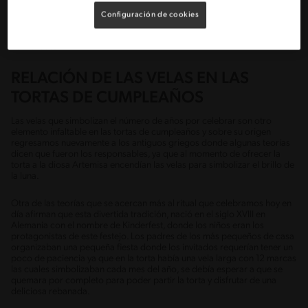
dificultad que había en la obtención de los ingredientes y los utensilios
por sus altos costos, fue hasta la Revolución Industrial que las tortas de
Configuración de cookies
cumpleaños se volvieron populares y al alcance de todos, teniendo la
facilidad de comprarlas en las panaderías en forma de tortas pre
horneadas.
RELACIÓN DE LAS VELAS EN LAS
TORTAS DE CUMPLEAÑOS
Las velas que simbolizan el número de años por celebrar son otro
elemento infaltable en las tortas de cumpleaños y sobre su origen
regresamos nuevamente a los antiguos griegos donde algunas teorías
dicen que fueron los responsables, ya que al momento de ofrecer la
torta a la diosa Artemisa encendían las velas para simbolizar el brillo de
la luna.
Otra de las teorías que se acercan más al ritual que celebramos hoy en
día afirman que esta divertida tradición, nació en el siglo XVIII en
Alemania con el nombre de Kinderfest, donde los niños eran los
protagonistas de este festejo. Los padres de los más pequeños de casa
organizaban una pequeña fiesta donde los invitados requerían tener un
poco de paciencia ya que en la torta había una vela larga con 12 marcas
las cuales simbolizaban cada mes del año, se debía esperar a que se
quemara por completo para poder partir la torta y disfrutar de una
deliciosa rebanada.