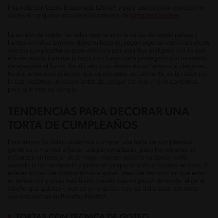
Inspírate con Leche Evaporada IDEAL® y para una ocasión especial no
dudes en preparar esta deliciosa receta de
torta tres leches
.
La acción de soplar las velas que ha sido la causa de tantas peleas y
llantos en niños también tiene su historia, según algunas versiones dicen
que los cumpleañeros eran visitados por espíritus malignos por lo que
era necesario iluminar la torta con fuego para protegerlo y al momento
de apagarla el humo iba al cielo y los dioses escuchaban sus plegarias,
traduciendo esto al modo que celebramos actualmente, es la razón por
la cual pedimos un deseo antes de apagar las vela y no lo contamos
para que este se cumpla.
TENDENCIAS PARA DECORAR UNA
TORTA DE CUMPLEAÑOS
Para mayor facilidad podemos comprar una torta de cumpleaños
genérica o mandar a hacer una personalizada, pero hay quienes se
esfuerzan en festejar de la mejor manera posible haciendo sentir
querido al homenajeado y prefieren prepararla ellos mismos en casa. Si
este es tu caso te compartimos algunas ideas de decoración que están
en tendencia y otras más tradicionales que no pasan de moda, elige el
diseño que quieras y ponlos en práctica con las deliciosas opciones
que encuentras en Recetas Nestlé®.
TORTAS CON TÉCNICA DE GOTEO