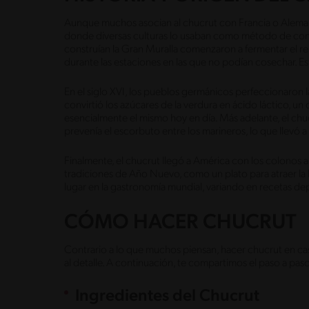
Aunque muchos asocian al chucrut con Francia o Alemani
donde diversas culturas lo usaban como método de con
construían la Gran Muralla comenzaron a fermentar el re
durante las estaciones en las que no podían cosechar. Es
En el siglo XVI, los pueblos germánicos perfeccionaron la
convirtió los azúcares de la verdura en ácido láctico, u
esencialmente el mismo hoy en día. Más adelante, el c
prevenía el escorbuto entre los marineros, lo que llevó
Finalmente, el chucrut llegó a América con los colonos 
tradiciones de Año Nuevo, como un plato para atraer la
lugar en la gastronomía mundial, variando en recetas d
CÓMO HACER CHUCRUT
Contrario a lo que muchos piensan, hacer chucrut en ca
al detalle. A continuación, te compartimos el paso a paso
Ingredientes del Chucrut