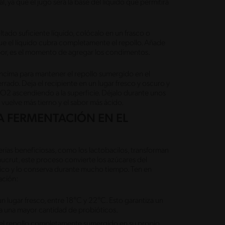
l, ya que el jugo será la base del líquido que permitirá
ltado suficiente líquido, colócalo en un frasco o
que el líquido cubra completamente el repollo. Añade
abor, es el momento de agregar los condimentos.
ncima para mantener el repollo sumergido en el
errado. Deja el recipiente en un lugar fresco y oscuro y
O2 ascendiendo a la superficie. Déjalo durante unos
e vuelve más tierno y el sabor más ácido.
A FERMENTACIÓN EN EL
erias beneficiosas, como los lactobacilos, transforman
chucrut, este proceso convierte los azúcares del
ístico y lo conserva durante mucho tiempo. Ten en
ación:
 lugar fresco, entre 18°C y 22°C. Esto garantiza un
ra una mayor cantidad de probióticos.
el repollo completamente sumergido en su propio