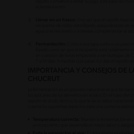
repollo comience a soltar su jugo. Este paso es crucia
la fermentación.
Llenar en un frasco:
Una vez que el repollo haya so
recipiente de vidrio esterilizado, asegurándote de 
agua si es necesario y si deseas complementar el s
Fermentación:
Coloca una tapa suelta o un peso e
líquido, pero sin que el recipiente esté totalmente c
en cuestión de horas empezarás a ver burbujas de C
7 a 14 días. A medida que pasan los días el repollo s
IMPORTANCIA Y CONSEJOS DE L
CHUCRUT
La fermentación es un proceso natural en el que las bact
los azúcares de los alimentos en ácidos. En el caso del 
repollo en ácido láctico, lo que le da su sabor caracter
cuenta los siguientes aspectos para una correcta elabor
Temperatura correcta:
Mantén la fermentación en un
proceso lento que desarrolla un mejor sabor y asegu
Evita la exposición al aire:
Es importante mantener 