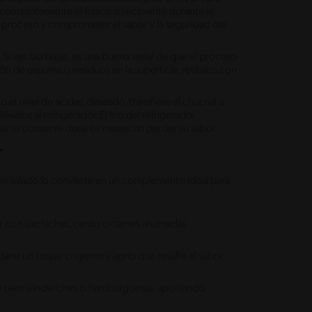
 constantemente el frasco o recipiente durante la
l proceso y comprometer el sabor y la seguridad del
. Si ves burbujas, es una buena señal de que el proceso
n de espuma o residuos en la superficie, retíralos con
 el nivel de acidez deseado, transfiere el chucrut a
lévalos al refrigerador. El frío del refrigerador
e se conserve durante meses sin perder su sabor.
T
nte salado lo convierte en un complemento ideal para
ir con salchichas, cerdo o carnes ahumadas
arle un toque crujiente y agrio que resalte el sabor
o para sándwiches o hamburguesas, aportando