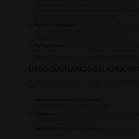
jugo para evitar el contacto con el oxígeno. No abras
fermentación. El contacto con el aire puede afectar e
chucrut con la posible formación de moho.
Revisión constante:
Revisa tu chucrut todos los días
está funcionando. Además, si observas alguna formació
cuidado para mantener la preparación limpia.
Refrigeración:
Una vez que el chucrut haya alcanzado
frascos más pequeños si lo prefieres y ciérralos bien y l
detendrá el proceso de fermentación, permitiendo qu
USOS CULINARIOS DEL CHUCRU
El chucrut con su característico sabor ácido y ligerame
darle un toque especial a tus comidas.
Acompañamiento para carnes:
Perfecto para serv
equilibrando los sabores con su acidez.
Ensaladas:
Se puede añadir a ensaladas frescas para d
de las verduras.
Sándwiches y hamburguesas:
Se usa como rellen
textura y sabor.