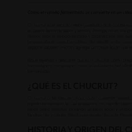
Cómo el repollo fermentado se convierte en un clási
El chucrut es el secreto mejor guardado de la cocina eu
en platos llenos de sabor y textura. Aunque no es una p
últimos años se ha popularizado, y cada vez son más qui
preparación en casa. Este clásico del repollo se ha conv
explorar sabores únicos y agregar un toque ácido que e
Sigue leyendo y descubre qué es el chucrut, cómo prepar
fermentarlo y conservarlo como un auténtico chef. ¡Atréve
fermentada!
¿QUÉ ES EL CHUCRUT?
El chucrut o del francés “choucroute” o alemán “sauerkra
repollo fermentado, la cual se elabora con repollo blan
varios días o semanas, logrando un sabor ácido y un toq
sándwiches y carnes. Siendo una receta típica de Aleman
HISTORIA Y ORIGEN DEL 