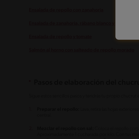
Ensalada de repollo con zanahoria
Ensalada de zanahoria, rábano blanco y repollo m
Ensalada de repollo y tomate
Salmón al horno con salteado de repollo morado
Pasos de elaboración del chucr
Sigue estos sencillos pasos y tendrás tu propio chucrut
Preparar el repollo:
Lava, retira las hojas exteriores
central.
Mezclar el repollo con sal:
Coloca el repollo cort
Aproximadamente 1 cucharada por kilo. Con tus man