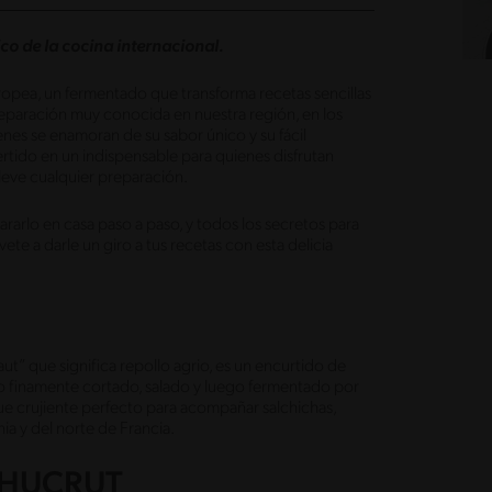
co de la cocina internacional.
ropea, un fermentado que transforma recetas sencillas
reparación muy conocida en nuestra región, en los
enes se enamoran de su sabor único y su fácil
ertido en un indispensable para quienes disfrutan
leve cualquier preparación.
arlo en casa paso a paso, y todos los secretos para
te a darle un giro a tus recetas con esta delicia
ut” que significa repollo agrio, es un encurtido de
co finamente cortado, salado y luego fermentado por
ue crujiente perfecto para acompañar salchichas,
ia y del norte de Francia.
CHUCRUT