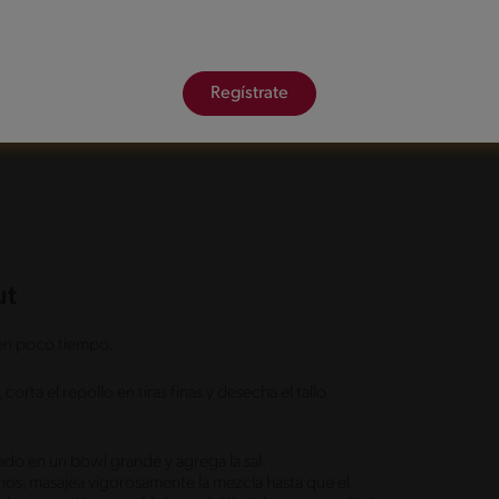
orado
Regístrate
ut
 en poco tiempo.
, corta el repollo en tiras finas y desecha el tallo
ado en un bowl grande y agrega la sal.
os, masajea vigorosamente la mezcla hasta que el