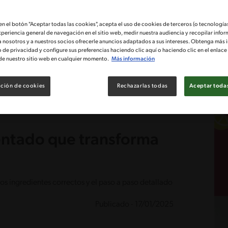
 en el botón "Aceptar todas las cookies", acepta el uso de cookies de terceros (o tecnologías
xperiencia general de navegación en el sitio web, medir nuestra audiencia y recopilar infor
a nosotros y a nuestros socios ofrecerle anuncios adaptados a sus intereses. Obtenga más 
o de privacidad y configure sus preferencias haciendo clic aquí o haciendo clic en el enlac
de nuestro sitio web en cualquier momento.
Más información
ción de cookies
Rechazarlas todas
Aceptar todas
mentado que transforma
os ingredientes correctos y el paso a paso detallado
Publicado - 17/01/2025