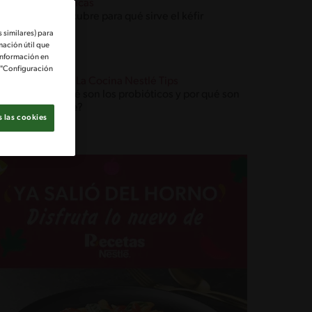
Técnicas
Descubre para qué sirve el kéfir
 similares) para
mación útil que
información en
e "Configuración
Blog La Cocina Nestlé Tips
¿Qué son los probióticos y por qué son
clave?
 las cookies