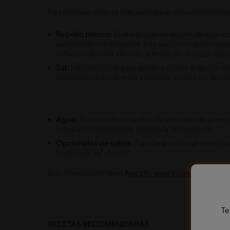
Para preparar chucrut solo necesitarás algunos ingredi
Repollo blanco:
Es el ingrediente estrella de esta rec
característico al fermentar. Si te sientes creativo, t
variación de color vibrante, además de un toque lige
Sal:
Imprescindible para ayudar a extraer el líquido d
una buena sal es clave para obtener un chucrut de cal
Agua:
Si el repollo no suelta suficiente líquido al me
cubrirla completamente durante la fermentación.
Opcionales de sabor:
Para darle un toque extra, pu
tradicional del chucrut.
Si te interesa este tema,
haz clic aquí y conoce los 8
Te
RECETAS RECOMENDADAS