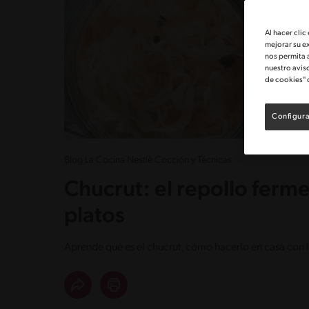
Al hacer clic
mejorar su e
nos permita 
nuestro avis
de cookies" 
Configura
Blog La Cocina Nestlé Cocción y Técnicas
Chucrut: el repollo fer
platos
Aprende qué es el chucrut, cómo hacerlo en casa con l