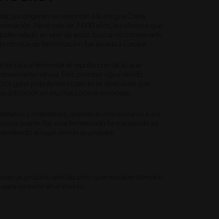
a, sus orígenes se remontan a la antigua China
servación. Hace más de 2.000 años, los obreros que
pollo rallado en vino de arroz, buscando conservarlo
ta técnica de fermentación fue llevada a Europa.
 técnica al fermentar el repollo con sal, lo que
n conservante natural. Este proceso sigue siendo
hucrut ganó popularidad cuando se descubrió que
 a su adopción en muchas cocinas europeas.
alemanes y holandeses, quienes lo incorporaron a sus
 buena suerte. Así, este fermentado ha mantenido su
ependiendo el lugar donde se prepare.
sa es un proceso sencillo pero que requiere atención
 para no morir en el intento.