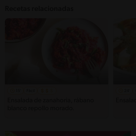
Recetas relacionadas
15'
Fácil
24'
Ensalada de zanahoria, rábano
Ensala
blanco repollo morado.