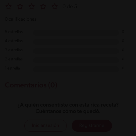
0 de 5
0 calificaciones
5 estrellas
0
4 estrellas
0
3 estrellas
0
2 estrellas
0
1 estrella
0
Comentarios (0)
¿A quién consentiste con esta rica receta?
Cuéntanos cómo te quedó.
Iniciar sesión
Registrarme