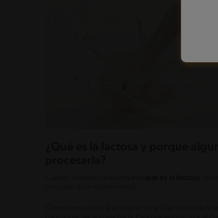
¿Qué es la lactosa y porque alg
procesarla?
Cuando volvemos a la pregunta
qué es la lactosa
, es 
procesan de la misma manera.
Como vimos antes, la lactosa es un azúcar natural de la
para poder ser aprovechada. Para que esto ocurra, el cu