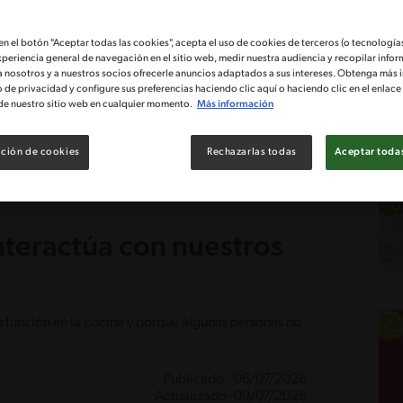
 en el botón "Aceptar todas las cookies", acepta el uso de cookies de terceros (o tecnologías
xperiencia general de navegación en el sitio web, medir nuestra audiencia y recopilar infor
a nosotros y a nuestros socios ofrecerle anuncios adaptados a sus intereses. Obtenga más 
o de privacidad y configure sus preferencias haciendo clic aquí o haciendo clic en el enlac
de nuestro sitio web en cualquier momento.
Más información
ción de cookies
Rechazarlas todas
Aceptar todas
nteractúa con nuestros
 su función en la cocina y porque algunas personas no
Publicado - 06/07/2026
Actualizado -09/07/2026