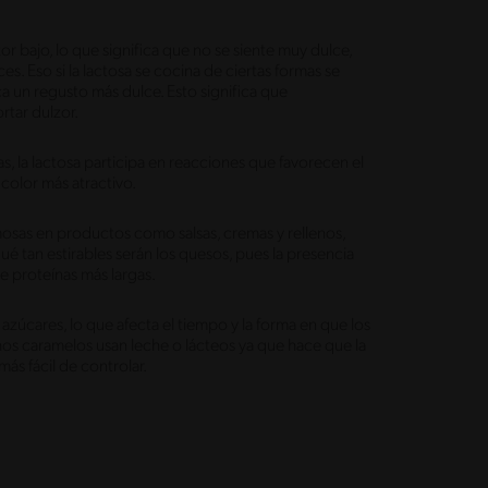
zor bajo, lo que significa que no se siente muy dulce,
s. Eso si la lactosa se cocina de ciertas formas se
ca un regusto más dulce. Esto significa que
rtar dulzor.
s, la lactosa participa en reacciones que favorecen el
color más atractivo.
mosas en productos como salsas, cremas y rellenos,
é tan estirables serán los quesos, pues la presencia
e proteínas más largas.
azúcares, lo que afecta el tiempo y la forma en que los
os caramelos usan leche o lácteos ya que hace que la
ás fácil de controlar.