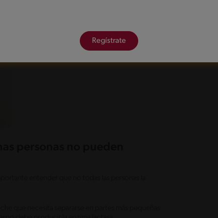
Regístrate
unas personas no pueden
importante entender que no todas las personas la
 leche que necesita separarse en partes más pequeñas
erpo debe producir la enzima lactasa.