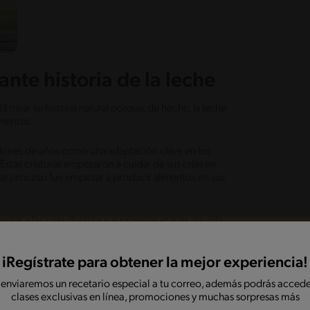
ante historia de la leche
til mirar su historia natural porque, de hecho, la leche
limentos:
llones de años como una adaptación clave en los
Estas criaturas empezaron a cuidar de sus crías en
 ese proceso fue empezar a producir alimentos en sus
entar a las crías durante sus primeras etapas de vida.
 que como vimos anteriormente era un azúcar que
odo lo que las crías necesitaban para crecer rápido.
iRegístrate para obtener la mejor experiencia!
biología de los mamíferos: ayudar al crecimiento y
 enviaremos un recetario especial a tu correo, además podrás accede
clases exclusivas en línea, promociones y muchas sorpresas más