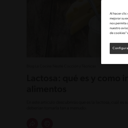
Al hacer clic
mejorar su e
nos permita 
nuestro avis
de cookies" 
Configura
Blog La Cocina Nestlé Cocción y Técnicas
Lactosa: qué es y como i
alimentos
En este artículo descubrirás que es la lactosa, cuál es
deberían tomarla tan a menudo.