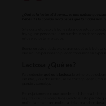
¿
Qué es la lactosa? Bueno… es una azúcar que usu
bebés ¡Es la comida para bebés que la madre natura
Si te gusta el queso y la leche sabrás que estos product
hay algunas personas que no pueden, o no deben consu
estos efectos tan marcados.
Bueno, en este artículo exploraremos qué es la lactosa,
qué, algunas personas no pueden consumirla sin experim
Lactosa ¿Qué es?
Para entender
qué es la lactosa
, lo primero que debemo
distintas, y que dos moléculas de azúcar pueden juntarse
grande y compleja.
Eso es justamente lo que sucede con la lactosa. La lac
se junta con una molécula de galactosa. Esto permite q
molécula pues en una molécula de lactosa caben dos az