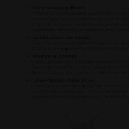
Dulzor suave y equilibrado
A diferencia de otros azúcares, la lactosa tiene un dul
por eso algunos quesos con lactosa no se sienten dulce
romperá en sus piezas iniciales y puede que si aparez
dependiendo de la cocción la lactosa puede o no apo
Contribución al color dorado
Durante la cocción, especialmente a altas temperatura
dorado de panes, gratinados y postres, aportando un 
Influencia en la textura
La lactosa ayuda a crear estructuras más suaves y cre
mejorando la sensación en boca. También influye en qu
de lactosa hace que los quesos desarrollen cadenas d
Comportamiento frente al calor
La lactosa no se carameliza tan fácilmente como otros 
alimentos lácteos se cocinan u hornean. Por eso much
caramelización tome más tiempo y que por tanto sea m