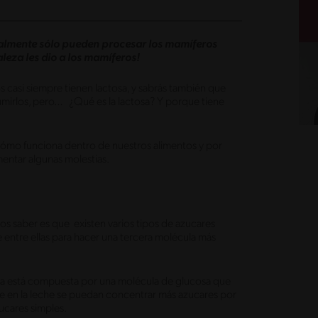
almente sólo pueden procesar los mamíferos
leza les dio a los mamíferos!
os casi siempre tienen lactosa, y sabrás también que
mirlos, pero… ¿Qué es la lactosa? Y porque tiene
 cómo funciona dentro de nuestros alimentos y por
entar algunas molestias.
s saber es que existen varios tipos de azucares
 entre ellas para hacer una tercera molécula más
tosa está compuesta por una molécula de glucosa que
ue en la leche se puedan concentrar más azucares por
ucares simples.