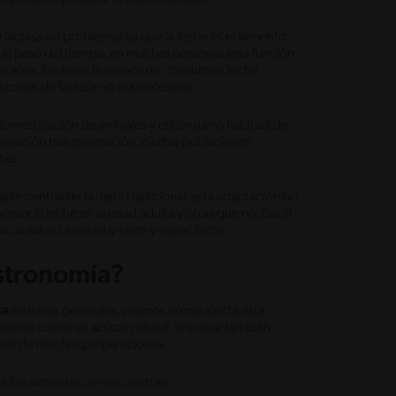
 lactasa sin problemas ya que la leche es el alimento
n el paso del tiempo, en muchas personas esta función
de años, los seres humanos no consumían leche
ducción de lactasa no era necesario.
a domesticación de animales y el consumo habitual de
eneración tras generación, ciertas poblaciones
tez.
te central de la dieta tradicional, esta adaptación no
sar la leche en la edad adulta y otras que no. Eso sí
ncia salvo casos muy raros y específicos.
astronomía?
sa
en líneas generales, veamos cómo afecta esta
presente como un azúcar natural, sino que también
 final de muchas preparaciones.
a a los alimentos, se encuentran: