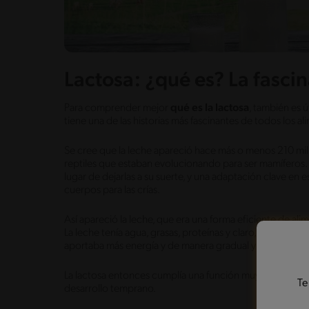
Lactosa: ¿qué es? La fascin
Para comprender mejor
qué es la lactosa
, también es ú
tiene una de las historias más fascinantes de todos los a
Se cree que la leche apareció hace más o menos 210 mi
reptiles que estaban evolucionando para ser mamíferos. 
lugar de dejarlas a su suerte, y una adaptación clave en
cuerpos para las crías.
Así apareció la leche, que era una forma eficiente de alim
La leche tenía agua, grasas, proteínas y claro, lactosa,
aportaba más energía y de manera gradual y constante. T
La lactosa entonces cumplía una función muy clara en la 
Te
desarrollo temprano.