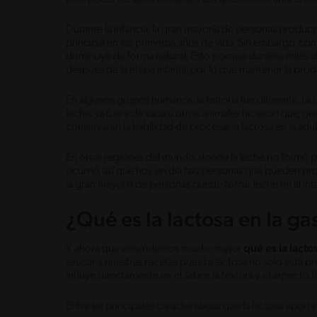
Durante la infancia, la gran mayoría de personas produce
principal en los primeros años de vida. Sin embargo, co
disminuye de forma natural. Esto porque durante miles 
después de la etapa infantil, por lo que mantener la pro
En algunos grupos humanos, la historia fue diferente. L
leche, ya fuera de vaca u otros animales hicieron que, g
conservaran la habilidad de procesar la lactosa en la adul
En otras regiones del mundo, donde la leche no formó par
ocurrió, así que hoy en día hay personas que pueden proce
la gran mayoría de personas puede tomar leche en la infa
¿Qué es la lactosa en la g
Y ahora que entendemos mucho mejor
qué es la lacto
azúcar a nuestras recetas pues La lactosa no solo está 
influye directamente en el sabor, la textura y el aspecto
Entre las principales características que la lactosa aport