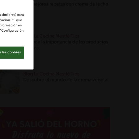
Las mejores recetas con crema de leche
 similares) para
mación útil que
información en
e "Configuración
Blog La Cocina Nestlé Tips
Conoce la importancia de los productos
lácteos
 las cookies
Blog La Cocina Nestlé Tips
Descubre el mundo de la crema vegetal