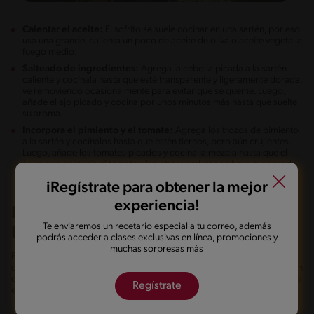
Calentar el aceite:
El sofrito se suele cocinar en una sartén, por eso
usa una grande, calienta un poco de aceite de oliva o aceite vegetal a
fuego medio.
Salteado de ingredientes:
Agrega la cebolla picada a la sartén
caliente y cocínala hasta que esté transparente y ligeramente dorada,
ve removiendo ocasionalmente para evitar que se queme. Luego,
añade el ajo picado y cocina por unos minutos más hasta que suelte
su aroma.
Incorpora el pimiento y el tomate:
Agrega los trozos de pimiento
a la sartén y cocínalos hasta que estén tiernos, pero aún crujientes.
Luego, añade los tomates picados y cocina la mezcla hasta que el
agua que contenía el tomate y las otras verduras se haya evaporado
y se forme una salsa espesa.
iRegístrate para obtener la mejor
experiencia!
RAZONES PARA INCLUIR EL SOFRITO
Te enviaremos un recetario especial a tu correo, además
EN TUS PLATOS
podrás acceder a clases exclusivas en línea, promociones y
muchas sorpresas más
El sofrito es el secreto que transforma cada plato en una experiencia
culinaria memorable. Por eso descubre por qué es un elemento clave en
cualquier receta latinoamericana, conoce las razones detrás de su éxito
Regístrate
en la cocina.