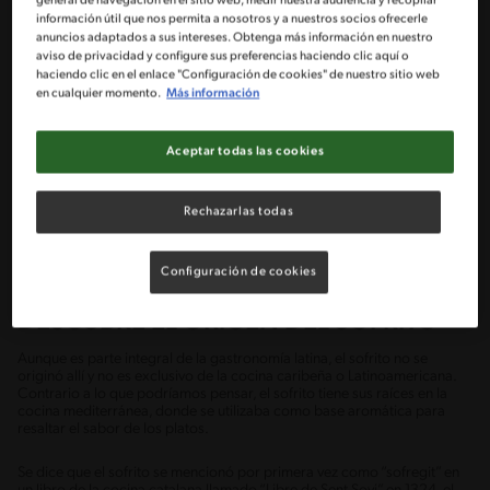
general de navegación en el sitio web, medir nuestra audiencia y recopilar
información útil que nos permita a nosotros y a nuestros socios ofrecerle
anuncios adaptados a sus intereses. Obtenga más información en nuestro
aviso de privacidad y configure sus preferencias haciendo clic aquí o
haciendo clic en el enlace "Configuración de cookies" de nuestro sitio web
en cualquier momento.
Más información
Aceptar todas las cookies
Su popularidad radica en su practicidad y su capacidad para mejorar el
sabor general de los alimentos. Elaborado con ingredientes básicos, es
Rechazarlas todas
un componente esencial que se utiliza para darle un toque único a
muchas recetas, sirviendo como punto de partida para construir capas
de sabor en la cocina.
Configuración de cookies
DESCUBRE EL ORIGEN DEL SOFRITO
Aunque es parte integral de la gastronomía latina, el sofrito no se
originó allí y no es exclusivo de la cocina caribeña o Latinoamericana.
Contrario a lo que podríamos pensar, el sofrito tiene sus raíces en la
cocina mediterránea, donde se utilizaba como base aromática para
resaltar el sabor de los platos.
Se dice que el sofrito se mencionó por primera vez como “sofregit” en