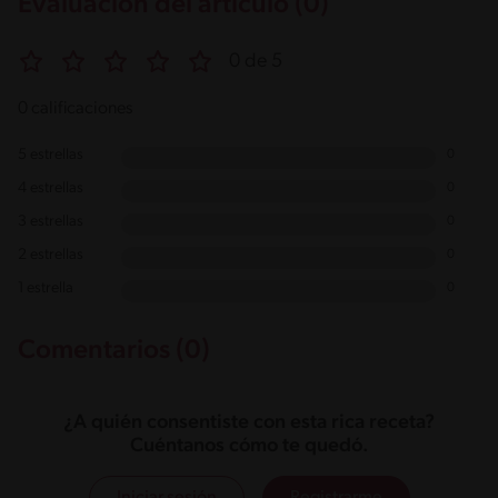
Evaluación del artículo (0)
0 de 5
0 calificaciones
5 estrellas
0
4 estrellas
0
3 estrellas
0
2 estrellas
0
1 estrella
0
Comentarios (0)
¿A quién consentiste con esta rica receta?
Cuéntanos cómo te quedó.
Iniciar sesión
Registrarme