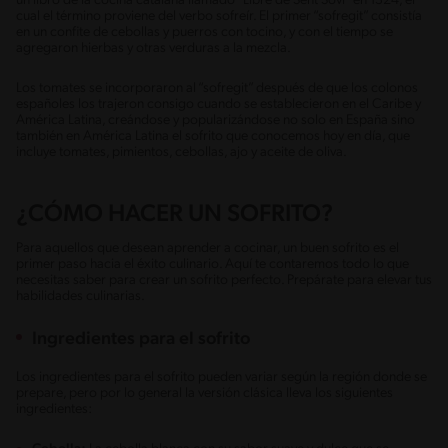
un libro de la cocina catalana llamado “Libre de Sent Sovi” en 1324, el
cual el término proviene del verbo sofreír. El primer “sofregit” consistía
en un confite de cebollas y puerros con tocino, y con el tiempo se
agregaron hierbas y otras verduras a la mezcla.
Los tomates se incorporaron al “sofregit” después de que los colonos
españoles los trajeron consigo cuando se establecieron en el Caribe y
América Latina, creándose y popularizándose no solo en España sino
también en América Latina el sofrito que conocemos hoy en día, que
incluye tomates, pimientos, cebollas, ajo y aceite de oliva.
¿CÓMO HACER UN SOFRITO?
Para aquellos que desean aprender a cocinar, un buen sofrito es el
primer paso hacia el éxito culinario. Aquí te contaremos todo lo que
necesitas saber para crear un sofrito perfecto. Prepárate para elevar tus
habilidades culinarias.
Ingredientes para el sofrito
Los ingredientes para el sofrito pueden variar según la región donde se
prepare, pero por lo general la versión clásica lleva los siguientes
ingredientes: