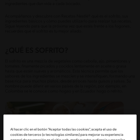
ingredientes que dan vida a cada bocado.
Acompáñanos y descubre con Recetas Nestlé® qué es el sofrito, sus
ingredientes básicos y cómo puedes utilizarlo para realzar tus recetas.
Sigue leyendo para que la próxima vez que estés frente a los fogones,
recuerdes que el sofrito es tu mejor aliado.
¿QUÉ ES SOFRITO?
El sofrito es una mezcla de vegetales como cebolla, ajo, pimentones y
tomates, finamente picados y cocidos lentamente en aceite o grasa
hasta que estén suaves y aromáticos. Esta técnica permite que los
sabores de los ingredientes se mezclen y se intensifiquen, formando una
base rica para muchos platos, desde arroces hasta guisos y salsas. Su
nombre puede diferir en varios países de la región, por ejemplo, en
Colombia se le conoce como hogao y en Ecuador hogo o refrito.
Al hacer clic en el botón "Aceptar todas las cookies", acepta el uso de
cookies de terceros (o tecnologías similares) para mejorar su experiencia