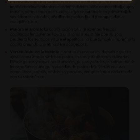
Intensificación del sabor:
El proceso de preparación del sofrito
implica cocinar lentamente los ingredientes base como cebolla, ajo y
tomate, permitiendo que suden, luego se caramelicen y desarrollen
sus sabores naturales, añadiendo profundidad y complejidad a
cualquier plato.
Mejora el aroma:
La combinación de ingredientes frescos
cocinados lentamente, libera un aroma irresistible que no solo
despierta los sentidos y abre el apetito, sino que también impregna la
cocina creando una atmósfera acogedora.
Versatilidad en la cocina:
El sofrito es una base adaptable que se
ajusta a una amplia variedad platos, estilos y tradiciones culinarias.
Desde guisos y sopas hasta arroces, pastas y carnes, el sofrito puede
incorporarse a una gran variedad de platos de diversas culturas
como tacos, arepas, ceviches y porotos, enriqueciendo cada receta
con su sabor único.