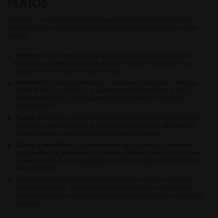
PLATOS
El sofrito, con su mezcla de sabores y aromas, es fundamental en
muchas recetas. Descubre cómo sacarle el máximo provecho en la
cocina.
Huevos:
Una forma deliciosa de incorporar el sofrito es en el
desayuno añadiéndolo a los huevos revueltos, el resultado es un
desayuno fácil, rápido y muy delicioso.
Arroces:
Es la base perfecta para preparar platos como arroces
como el arroz con pollo o la paella. Al añadir el sofrito el arroz
mientras se cocina, cada grano se impregnará con su sabor
característico.
Pastas:
Las pastas son deliciosas cuando están acompañadas por
una salsa cremosa donde el sofrito es el encargado de elevarlas,
especialmente cuando son salsas a base de tomate.
Guisos y estofados:
Mejora el sabor de tus guisos y estofados
agregando una generosa porción de sofrito al inicio de la cocción.
La fusión lenta de los ingredientes creará un plato reconfortante y
lleno de sabor.
Salteados:
Utiliza el sofrito como base para saltear vegetales,
carnes o mariscos. Su sabor profundo y aromático transformará
cualquier salteado, añadiendo un toque casero y típico a tus platos
favoritos.