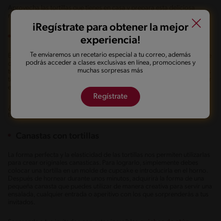
Aprovecha las tortillas que tienes en casa y prepara esta deliciosa
receta de
quesadillas mar y tierra
.
iRegístrate para obtener la mejor
Sopa de tortilla
experiencia!
Te enviaremos un recetario especial a tu correo, además
Esta receta reconfortante es la auténtica sopa mexicana, una irresistible
podrás acceder a clases exclusivas en línea, promociones y
combinación de texturas y sabores que incluye ingredientes como el
muchas sorpresas más
tomate, ajo, cebolla, ajíes, pollo, palta, queso y, por supuesto, crujientes
tiras de tortilla frita. Una exquisita combinación que deleitará tu paladar
en cada bocado.
Regístrate
¿Qué esperas para preparar con MAGGI® esta exquisita crema de
tomates Tex Mex?
Haz clic aquí y conoce nuestra receta
.
Canastas con tortillas
La forma perfecta y la elasticidad de las tortillas nos permiten utilizarlas
para crear originales canasticas. Para lograrlo, simplemente debes
colocar una tortilla en un molde de cupcake e introducirla en el horno.
Después de hornear durante unos minutos, adquirirá la forma de una
pequeña canasta que puedes utilizar de manera creativa para servir una
ensalada, cualquier entrada o aperitivo con los que sorprenderás a tus
invitados.