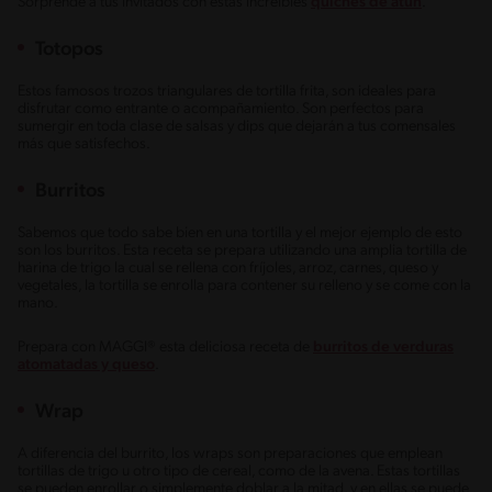
Sorprende a tus invitados con estas increíbles
quiches de atún
.
Totopos
Estos famosos trozos triangulares de tortilla frita, son ideales para
disfrutar como entrante o acompañamiento. Son perfectos para
sumergir en toda clase de salsas y dips que dejarán a tus comensales
más que satisfechos.
Burritos
Sabemos que todo sabe bien en una tortilla y el mejor ejemplo de esto
son los burritos. Esta receta se prepara utilizando una amplia tortilla de
harina de trigo la cual se rellena con fríjoles, arroz, carnes, queso y
vegetales, la tortilla se enrolla para contener su relleno y se come con la
mano.
Prepara con MAGGI® esta deliciosa receta de
burritos de verduras
atomatadas y queso
.
Wrap
A diferencia del burrito, los wraps son preparaciones que emplean
tortillas de trigo u otro tipo de cereal, como de la avena. Estas tortillas
se pueden enrollar o simplemente doblar a la mitad, y en ellas se puede