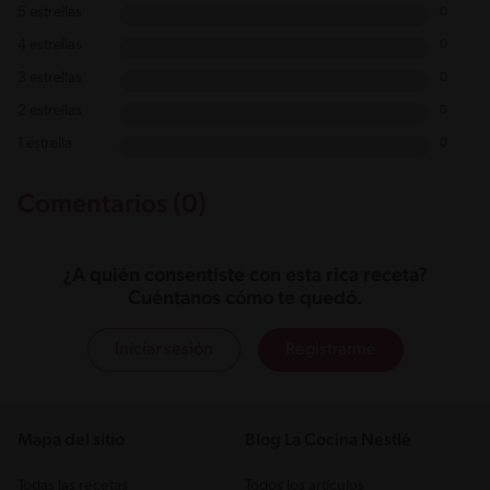
5 estrellas
0
4 estrellas
0
3 estrellas
0
2 estrellas
0
1 estrella
0
Comentarios (0)
¿A quién consentiste con esta rica receta?
Cuéntanos cómo te quedó.
Iniciar sesión
Registrarme
Mapa del sitio
Blog La Cocina Nestlé
Todas las recetas
Todos los artículos