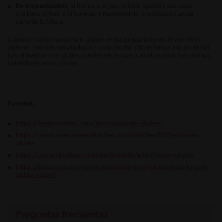
En empanizados
, la harina o el pan rallado aportan una capa
crujiente al freír o al hornear y mantienen la preparación unida
durante la fritura.
Conocer cómo funciona el gluten en tus preparaciones te permitirá
obtener mejores resultados en cada receta. ¡No le temas a la proteína!
Los alimentos con gluten pueden ser lo que buscabas para mejorar tus
habilidades en la cocina.
Fuentes:
https://beatrizrobles.com/tecnologia-del-gluten/
https://www.americastestkitchen.com/articles/8299-what-is-
gluten
https://www.drschaer.com/es/institute/a/definicion-gluten
https://jappi.com.co/mundo-jappi/que-es-el-gluten-todo-lo-que-
debes-saber/
Preguntas frecuentes