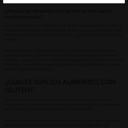
¿Porque los alimentos con gluten se han vuelto
controversiales?
En los últimos años, los alimentos con gluten han estado en el centro de
muchas controversias, especialmente debido al auge de las dietas que
evitan a propósito esta proteína. Así que… ¿Qué es lo que ocurre con el
gluten?
El problema con el gluten se reduce a que existe una población de
personas quienes, por una razón u otra, no pueden digerir bien esta
proteína y sus casos se han visibilizado bastante en los últimos años. Sin
embargo, cabe destacar que esta proteína es usualmente inocua para
la gran mayoría de personas.
¿CUALES SON LOS ALIMENTOS CON
GLUTEN?
Los alimentos con gluten son muchos y muy variados, justamente
porque esta es una proteína natural que se encuentra en la mayoría de
los cereales y en la harina que se hace a partir de ellos.
Entonces, como muchos ingredientes se crean a partir de los distintos
tipos de harina, hay muchos más alimentos con gluten de lo que