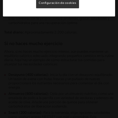
Configuración de cookies
Cena (800 calorías):
Finaliza tu jornada con una cena balanceada.
Prepara salmón al horno con papas asadas al horno y espárragos.
Esta combinación te proporcionará proteínas, grasas saludables y
carbohidratos para una recuperación óptima.
Total diario:
Aproximadamente 2.200 calorías.
Si no haces mucho ejercicio
Ahora, si no haces mucho ejercicio intenso, aún puedes mantener un
equilibrio calórico adecuado integrando pequeños cambios en tu rutina
diaria. Aquí hay un ejemplo de cómo estructurar tus comidas para
alcanzar tus necesidades calóricas:
Desayuno (400 calorías):
Inicia tu día con un desayuno equilibrado.
Un tazón de avena con frutas frescas y un puñado de nueces
proporcionará los nutrientes necesarios para comenzar el día con
energía.
Almuerzo (600 calorías):
Opta por un almuerzo nutritivo, como una
ensalada de pollo a la parrilla con variedad de verduras y aderezo de
aceite de oliva. Añade una porción de quinoa para obtener
carbohidratos de liberación sostenida.
Snack (200 calorías):
Para la merienda, elige opciones saludables
como yoghurt griego NESTLÉ® con miel y almendras. Esta