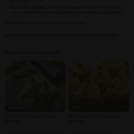
de energía natural.
Cena (750 calorías):
Para la cena, prepara un curry de garbanzos
con arroz basmati y brócoli. Esta opción es sabrosa y equilibrada.
Total diario:
aproximadamente 1.950 calorías.
Aprende a preparar los mejores aderezos para tus ensaladas.
Recetas recomendadas
Intermedio
40'
Fácil
33'
Churros al horno con Mix de
Muffins de Avena, Yoghurt y
Semillas
Manzana