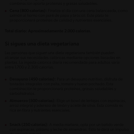
combinación aporta proteínas y grasas saludables.
Cena (800 calorías):
Finaliza el día con una cena balanceada, como
salmón al horno con puré de papa y brócoli. Este plato te
proporcionará proteínas de calidad y nutrientes esenciales.
Total diario: Aproximadamente 2.000 calorías.
Si sigues una dieta vegetariana
Las personas que siguen una dieta vegetariana también pueden
alcanzar sus necesidades calóricas mediante opciones basadas en
plantas. La ingesta calórica diaria recomendada para adultos varía
entre 1.700 y 2.300 calorías.
Desayuno (450 calorías):
Para un desayuno nutritivo, disfruta de
tostadas integrales con palta, tomate y huevo pochado. Esta
combinación te proporcionará proteínas, grasas saludables y
carbohidratos.
Almuerzo (500 calorías):
Elige un bowl de lentejas con espinacas,
arroz integral y aderezo de limón y aceite de oliva. Esta comida es
rica en fibra y nutrientes esenciales.
Snack (250 calorías):
A media mañana, opta por un batido verde
con espinacas, plátano y leche de almendras. Esto te dará un impulso