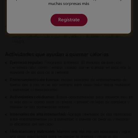
muchas sorpresas más
ejercicio, especialmente el entrenamiento de fuerza aumenta la
masa muscular, lo que a su vez impulsa el metabolismo, incluso en
reposo.
Regístrate
Control de la diabetes:
La actividad física regular mejora la
sensibilidad a la insulina y ayuda a controlar los niveles de azúcar en
sangre, beneficiando a quienes padecen diabetes o están en
riesgo.
Actividades que ayudan a quemar calorías
Ejercicio regular:
Programa al menos 30 minutos de ejercicio
cardiovascular, como caminar rápido, correr o andar en bicicleta, la
mayoría de los días de la semana.
Entrenamiento de fuerza:
Incluye sesiones de entrenamiento de
fuerza dos o tres veces por semana para desarrollar masa muscular
y aumentar el metabolismo.
Actividades cotidianas:
Busca oportunidades para moverte más en
la vida diaria, como subir escaleras, caminar en lugar de conducir y
realizar tareas domésticas activas.
Intervalos de alta intensidad:
Agrega intervalos de alta intensidad
a tus entrenamientos para aumentar la quema de calorías y mejorar
la eficiencia del ejercicio.
Hidratación y nutrición:
Mantén una hidratación adecuada y sigue
una dieta equilibrada para respaldar tu energía y mejorar los