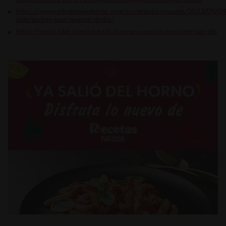
https://www.elindependiente.com/sociedad/consumo/2023/06/09
calorias-hay-que-quemar-al-dia/
https://www.nike.com/us/es/a/cuantas-calorias-consumir-por-dia