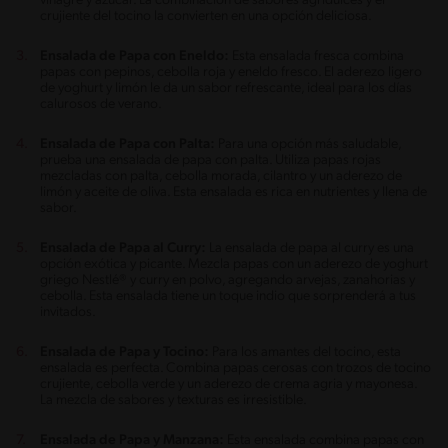
vinagre y azúcar. La combinación de sabores agridulces y el
crujiente del tocino la convierten en una opción deliciosa.
Ensalada de Papa con Eneldo:
Esta ensalada fresca combina
papas con pepinos, cebolla roja y eneldo fresco. El aderezo ligero
de yoghurt y limón le da un sabor refrescante, ideal para los días
calurosos de verano.
Ensalada de Papa con Palta:
Para una opción más saludable,
prueba una ensalada de papa con palta. Utiliza papas rojas
mezcladas con palta, cebolla morada, cilantro y un aderezo de
limón y aceite de oliva. Esta ensalada es rica en nutrientes y llena de
sabor.
Ensalada de Papa al Curry:
La ensalada de papa al curry es una
opción exótica y picante. Mezcla papas con un aderezo de yoghurt
griego Nestlé® y curry en polvo, agregando arvejas, zanahorias y
cebolla. Esta ensalada tiene un toque indio que sorprenderá a tus
invitados.
Ensalada de Papa y Tocino:
Para los amantes del tocino, esta
ensalada es perfecta. Combina papas cerosas con trozos de tocino
crujiente, cebolla verde y un aderezo de crema agria y mayonesa.
La mezcla de sabores y texturas es irresistible.
Ensalada de Papa y Manzana:
Esta ensalada combina papas con