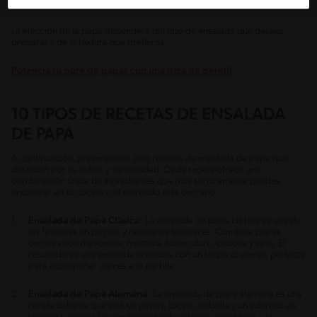
La elección de la papa dependerá del tipo de ensalada que desees
preparar y de la textura que prefieras.
Potencia tu puré de papas con una piza de perejil
10 TIPOS DE RECETAS DE ENSALADA
DE PAPA
A continuación, presentamos diez recetas de ensalada de papa que
destacan por su sabor y versatilidad. Cada receta ofrece una
combinación única de ingredientes que muy seguramente puedes
encontrar en tu cocina o el mercado más cercano.
Ensalada de Papa Clásica:
La ensalada de papa clásica es una de
las favoritas en picnics y reuniones familiares. Combina papas
cerosas con mayonesa, mostaza, huevo duro, cebolla y apio. El
resultado es una ensalada cremosa con un toque crujiente, perfecta
para acompañar carnes a la parrilla.
Ensalada de Papa Alemana:
La ensalada de papa alemana es una
receta caliente que incluye papas, tocino, cebolla y un aderezo de