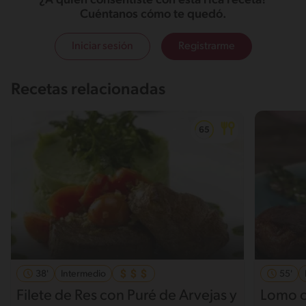
¿A quién consentiste con esta rica receta?
Cuéntanos cómo te quedó.
Iniciar sesión
Registrarme
Recetas relacionadas
38'
Intermedio
55'
Filete de Res con Puré de Arvejas y
Lomo c