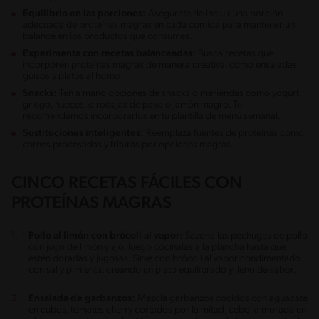
Equilibrio en las porciones:
Asegúrate de incluir una porción
adecuada de proteínas magras en cada comida para mantener un
balance en los productos que consumes.
Experimenta con recetas balanceadas:
Busca recetas que
incorporen proteínas magras de manera creativa, como ensaladas,
guisos y platos al horno.
Snacks:
Ten a mano opciones de snacks o meriendas como yogurt
griego, nueces, o rodajas de pavo o jamón magro. Te
recomendamos incorporarlos en tu plantilla de menú semanal.
Sustituciones inteligentes:
Reemplaza fuentes de proteínas como
carnes procesadas y frituras por opciones magras.
CINCO RECETAS FÁCILES CON
PROTEÍNAS MAGRAS
Pollo al limón con brócoli al vapor:
Sazona las pechugas de pollo
con jugo de limón y ajo, luego cocínalas a la plancha hasta que
estén doradas y jugosas. Sirve con brócoli al vapor condimentado
con sal y pimienta, creando un plato equilibrado y lleno de sabor.
Ensalada de garbanzos:
Mezcla garbanzos cocidos con aguacate
en cubos, tomates cherry cortados por la mitad, cebolla morada en