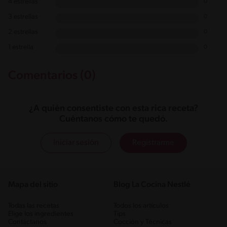
4 estrellas
0
3 estrellas
0
2 estrellas
0
1 estrella
0
Comentarios (0)
¿A quién consentiste con esta rica receta?
Cuéntanos cómo te quedó.
Iniciar sesión
Registrarme
Mapa del sitio
Blog La Cocina Nestlé
Todas las recetas
Todos los artículos
Elige los ingredientes
Tips
Contáctanos
Cocción y Técnicas