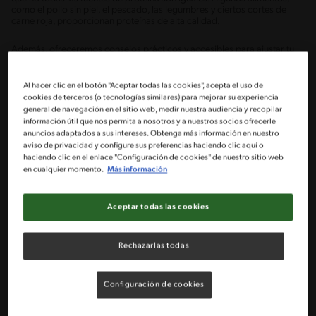
como el pollo sin piel, el pescado, las legumbres y ciertos cortes de
carne roja, proporcionan proteínas de alta calidad.
Además, ofreceremos consejos prácticos y accesibles para ajustar tu
dieta y aumentar la ingesta de proteínas magras, lo que puede
contribuir a una alimentación más equilibrada. Acompáñanos en este
recorrido y transforma tu manera de comer con inteligencia y
Al hacer clic en el botón "Aceptar todas las cookies", acepta el uso de
consciencia.
cookies de terceros (o tecnologías similares) para mejorar su experiencia
general de navegación en el sitio web, medir nuestra audiencia y recopilar
información útil que nos permita a nosotros y a nuestros socios ofrecerle
anuncios adaptados a sus intereses. Obtenga más información en nuestro
QUÉ SON LAS PROTEÍNAS MAGRAS Y
aviso de privacidad y configure sus preferencias haciendo clic aquí o
POR QUÉ SON IMPORTANTES
haciendo clic en el enlace "Configuración de cookies" de nuestro sitio web
en cualquier momento.
Más información
Las proteínas magras se definen como aquellas fuentes de proteína que
contienen un bajo porcentaje de grasas totales en relación con su
contenido proteico.
Aceptar todas las cookies
La importancia de estas proteínas radica en su capacidad para
proporcionar una amplia gama de aminoácidos esenciales, necesarios
Rechazarlas todas
para la síntesis de proteínas en el organismo. Estos aminoácidos juegan
un papel crucial en la reparación y el crecimiento de tejidos, así como
en la regulación de numerosos procesos metabólicos.
Configuración de cookies
ALIMENTOS CON PROTEÍNAS MAGRAS