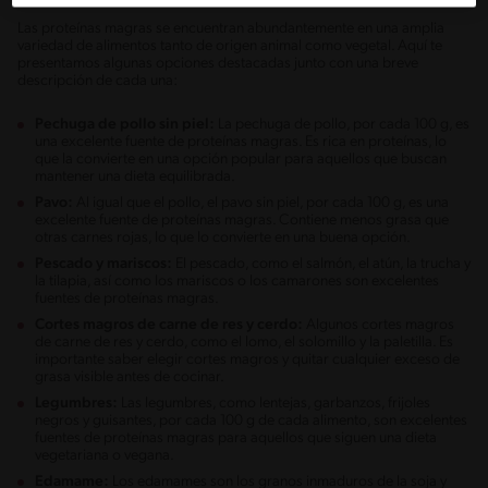
Las proteínas magras se encuentran abundantemente en una amplia
variedad de alimentos tanto de origen animal como vegetal. Aquí te
presentamos algunas opciones destacadas junto con una breve
descripción de cada una:
Pechuga de pollo sin piel:
La pechuga de pollo, por cada 100 g, es
una excelente fuente de proteínas magras. Es rica en proteínas, lo
que la convierte en una opción popular para aquellos que buscan
mantener una dieta equilibrada.
Pavo:
Al igual que el pollo, el pavo sin piel, por cada 100 g, es una
excelente fuente de proteínas magras. Contiene menos grasa que
otras carnes rojas, lo que lo convierte en una buena opción.
Pescado y mariscos:
El pescado, como el salmón, el atún, la trucha y
la tilapia, así como los mariscos o los camarones son excelentes
fuentes de proteínas magras.
Cortes magros de carne de res y cerdo:
Algunos cortes magros
de carne de res y cerdo, como el lomo, el solomillo y la paletilla. Es
importante saber elegir cortes magros y quitar cualquier exceso de
grasa visible antes de cocinar.
Legumbres:
Las legumbres, como lentejas, garbanzos, frijoles
negros y guisantes, por cada 100 g de cada alimento, son excelentes
fuentes de proteínas magras para aquellos que siguen una dieta
vegetariana o vegana.
Edamame:
Los edamames son los granos inmaduros de la soja y