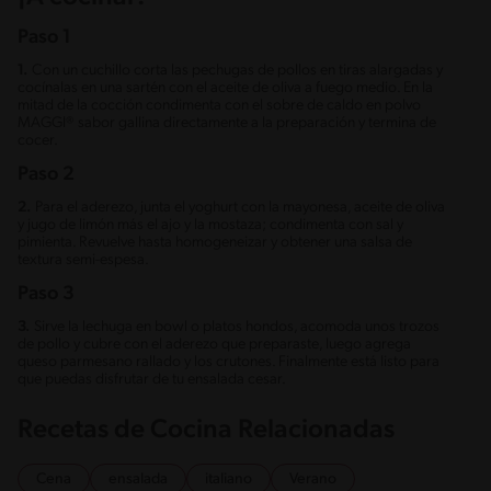
Paso 1
1.
Con un cuchillo corta las pechugas de pollos en tiras alargadas y
cocínalas en una sartén con el aceite de oliva a fuego medio. En la
mitad de la cocción condimenta con el sobre de caldo en polvo
MAGGI® sabor gallina directamente a la preparación y termina de
cocer.
Paso 2
2.
Para el aderezo, junta el yoghurt con la mayonesa, aceite de oliva
y jugo de limón más el ajo y la mostaza; condimenta con sal y
pimienta. Revuelve hasta homogeneizar y obtener una salsa de
textura semi-espesa.
Paso 3
3.
Sirve la lechuga en bowl o platos hondos, acomoda unos trozos
de pollo y cubre con el aderezo que preparaste, luego agrega
queso parmesano rallado y los crutones. Finalmente está listo para
que puedas disfrutar de tu ensalada cesar.
Recetas de Cocina Relacionadas
Cena
ensalada
italiano
Verano