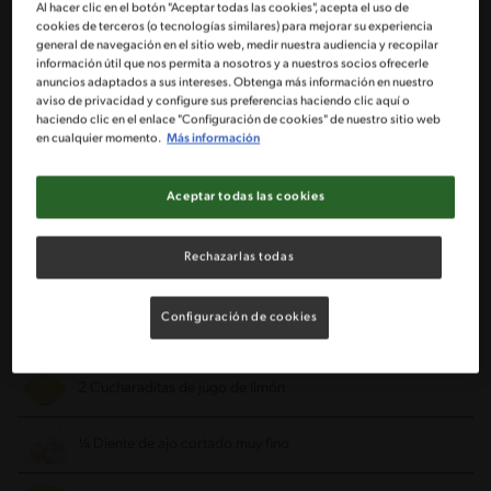
Al hacer clic en el botón "Aceptar todas las cookies", acepta el uso de
cookies de terceros (o tecnologías similares) para mejorar su experiencia
general de navegación en el sitio web, medir nuestra audiencia y recopilar
1 Pechuga de pollo entera deshuesada (2 Filetes)
información útil que nos permita a nosotros y a nuestros socios ofrecerle
anuncios adaptados a sus intereses. Obtenga más información en nuestro
aviso de privacidad y configure sus preferencias haciendo clic aquí o
2 Cucharadas de aceite de oliva
haciendo clic en el enlace "Configuración de cookies" de nuestro sitio web
en cualquier momento.
Más información
1 Sobre de Caldo en polvo MAGGI® sabor Gallina
Aceptar todas las cookies
1 Yoghurt griego natural sin endulzar NESTLÉ®
Rechazarlas todas
1 ½ Cucharadita de mayonesa
Configuración de cookies
1 Cucharadita de aceite de oliva
2 Cucharaditas de jugo de limón
¼ Diente de ajo cortado muy fino