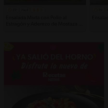
22'
Fácil
15'
Ensalada Mixta con Pollo al
Ensala
Estragón y Aderezo de Mostaza y
Sésamo