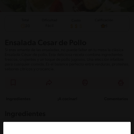
Total
Calificación
Dificultad
Costo
Fácil
20
5
Ensalada Cesar de Pollo
Si eres amante de las ensaladas, no puede faltar en tu mesa la clásica
Ensalada César de pollo. Esta deliciosa receta combina ingredientes
frescos, crujientes y un toque de pollo jugosos. Una elección infalible
para cualquier comida. Es el balance perfecto entre verduras, proteínas,
sabores cítricos y crocancia.
Ingredientes
¡A cocinar!
Comentarios
Ingredientes
Porciones: 5