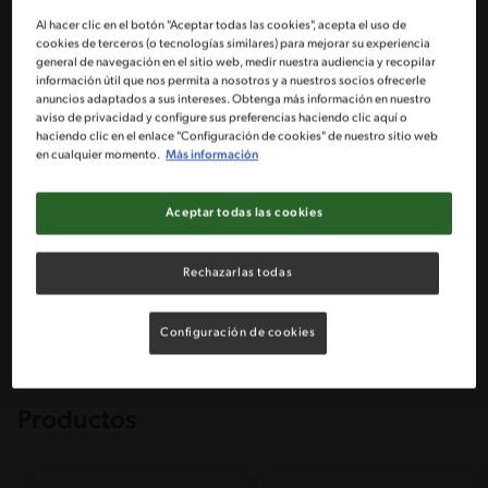
Al hacer clic en el botón "Aceptar todas las cookies", acepta el uso de
cookies de terceros (o tecnologías similares) para mejorar su experiencia
general de navegación en el sitio web, medir nuestra audiencia y recopilar
información útil que nos permita a nosotros y a nuestros socios ofrecerle
anuncios adaptados a sus intereses. Obtenga más información en nuestro
aviso de privacidad y configure sus preferencias haciendo clic aquí o
haciendo clic en el enlace "Configuración de cookies" de nuestro sitio web
en cualquier momento.
Más información
Crema Nestlé®
La Crema de leche NESTLÉ® es un elemento
Aceptar todas las cookies
indispensable en la cocina debido a su capacidad
para mejorar la textura, el sabor y la estabilidad de
una amplia variedad de platos. Su versatilidad y
Rechazarlas todas
facilidad de manipulación la convierten en un aliado
confiable para chefs y cocineros amateurs por igual.
Ya sea que la uses para dar cuerpo a una salsa,
Configuración de cookies
enriquecer un postre o mejorar tus recetas
cotidianas.
Productos