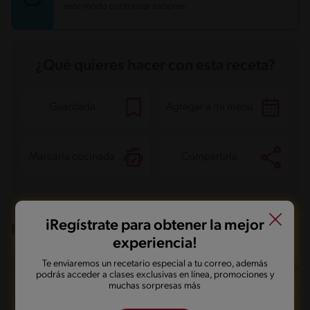
Grasas
4.6 g
este modo contrastar sabores.
Fibra
1.5 g
Proteína
7.1 g
Grasas saturadas
2.2 g
Sodio
101.5 mg
Azúcares
14.8 g
¿Qué quieres hacer con esta receta?
Guardarla
Agregar a mi menú
Marcarla cocinada
Compartirla
iRegístrate para obtener la mejor
Recetas que te pueden interesar
experiencia!
Te enviaremos un recetario especial a tu correo, además
podrás acceder a clases exclusivas en línea, promociones y
muchas sorpresas más