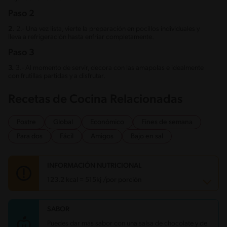
Paso 2
2.
2.- Una vez lista, vierte la preparación en pocillos individuales y
lleva a refrigeración hasta enfriar completamente.
Paso 3
3.
3.- Al momento de servir, decora con las amapolas e idealmente
con frutillas partidas y a disfrutar.
Recetas de Cocina Relacionadas
Postre
Global
Económico
Fines de semana
Para dos
Fácil
Amigos
Bajo en sal
INFORMACIÓN NUTRICIONAL
123.2 kcal = 515kj /por porción
SABOR
Carbohidratos
28.7 g
Energía
123.2 kcal
Puedes dar más sabor con una salsa de chocolate y de