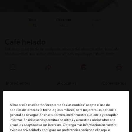
Total
Dificultad
Costo
Fácil
15
Café helado
Refresca tu tarde de en cualquier eipoca del año con este rico Café
helado con el rico sabor de Savory® y es toque que Triton® tiene.
Ingredientes
¡A cocinar!
Comentarios
Ingredientes
Al hacer clic en el botón "Aceptar todas las cookies", acepta el uso de
cookies de terceros (o tecnologías similares) para mejorar su experiencia
Porciones: 2
general de navegación en el sitio web, medir nuestra audiencia y recopilar
información útil que nos permita a nosotros y a nuestros socios ofrecerle
anuncios adaptados a sus intereses. Obtenga más información en nuestro
aviso de privacidad y configure sus preferencias haciendo clic aquí o