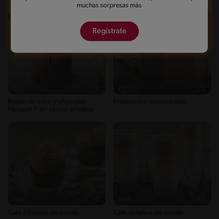
muchas sorpresas más
Regístrate
Fácil
10'
Fácil
25'
Batido de coco y chocolate
Frappucino acaramelado
Nesquik ® sin azúcar añadida
Fácil
10'
Fácil
15'
Café Affogato de vainilla
Café dalgona de vainilla