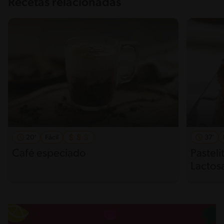
Recetas relacionadas
20'
Fácil
37'
Café especiado
Pasteli
Lactos