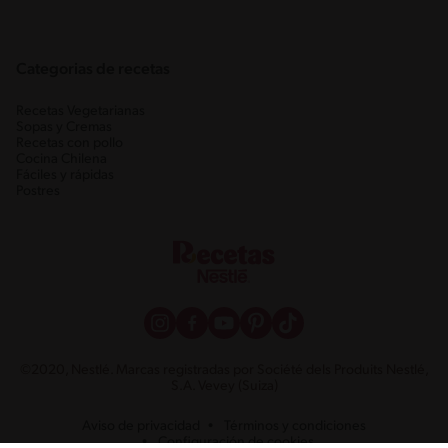
Categorias de recetas
Recetas Vegetarianas
Sopas y Cremas
Recetas con pollo
Cocina Chilena
Fáciles y rápidas
Postres
©2020, Nestlé. Marcas registradas por Société dels Produits Nestlé,
S.A. Vevey (Suiza)
Aviso de privacidad
Términos y condiciones
Configuración de cookies