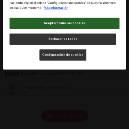
3 Tazas de leche semidescremada bien fría
haciendo clic en el enlace "Configuración de cookies" de nuestro sitio web
en cualquier momento.
Más información
1 a 2 Cdas de café NESCAFÉ® a elección
Aceptar todas las cookies
2 Cdtas de azúcar
Rechazarlas todas
2 Cdas de agua caliente para disolver el café
Configuración de cookies
2 Bolas de helado SAVORY® sabor vainilla
1 Paquete de galletas wafers TRITON®
Crema chantilly para decorar
Cargar carrito