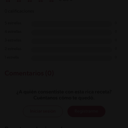
0 calificaciones
5 estrellas
0
4 estrellas
0
3 estrellas
0
2 estrellas
0
1 estrella
0
Comentarios (0)
¿A quién consentiste con esta rica receta?
Cuéntanos cómo te quedó.
Iniciar sesión
Registrarme