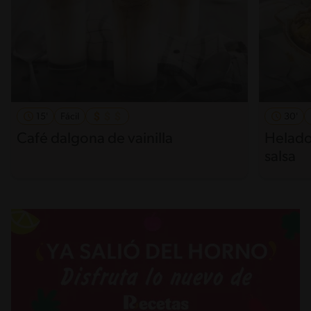
15'
Fácil
30'
Café dalgona de vainilla
Helado 
salsa