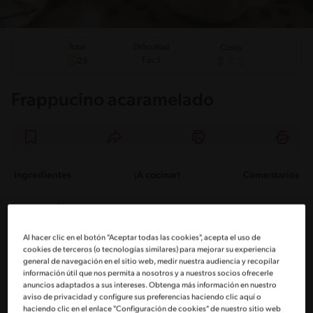
Total
Dificultad
Costo
Fácil
25
Frappucino acaramelado
Ingredientes
¡A cocinar!
Comentarios
Ingredientes
Al hacer clic en el botón "Aceptar todas las cookies", acepta el uso de
Porciones: 5
cookies de terceros (o tecnologías similares) para mejorar su experiencia
general de navegación en el sitio web, medir nuestra audiencia y recopilar
información útil que nos permita a nosotros y a nuestros socios ofrecerle
anuncios adaptados a sus intereses. Obtenga más información en nuestro
3 Tazas de leche semidescremada fría
aviso de privacidad y configure sus preferencias haciendo clic aquí o
haciendo clic en el enlace "Configuración de cookies" de nuestro sitio web