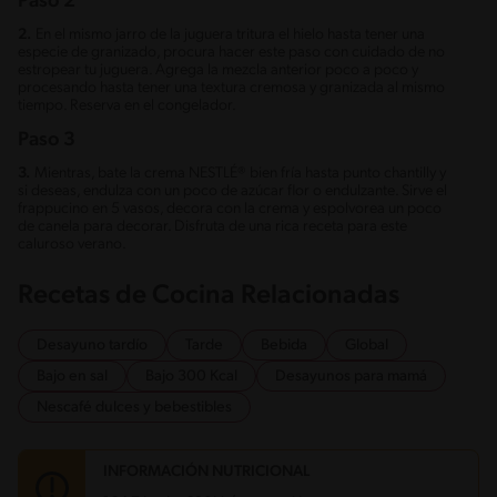
Paso 2
2.
En el mismo jarro de la juguera tritura el hielo hasta tener una
especie de granizado, procura hacer este paso con cuidado de no
estropear tu juguera. Agrega la mezcla anterior poco a poco y
procesando hasta tener una textura cremosa y granizada al mismo
tiempo. Reserva en el congelador.
Paso 3
3.
Mientras, bate la crema NESTLÉ® bien fría hasta punto chantilly y
si deseas, endulza con un poco de azúcar flor o endulzante. Sirve el
frappucino en 5 vasos, decora con la crema y espolvorea un poco
de canela para decorar. Disfruta de una rica receta para este
caluroso verano.
Recetas de Cocina Relacionadas
Desayuno tardío
Tarde
Bebida
Global
Bajo en sal
Bajo 300 Kcal
Desayunos para mamá
Nescafé dulces y bebestibles
INFORMACIÓN NUTRICIONAL