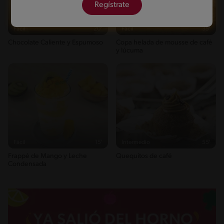
Regístrate
Fácil
20'
Fácil
35'
Chocolate Caliente y Espumoso
Copa helada de mousse de café
y lúcuma
Fácil
15'
Intermedio
55'
Frappé de Mango y Leche
Quequitos de café
Condensada