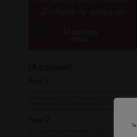
¡A cocinar!
Paso 1
1.
Toma una de las masas philo y extiende sobre un mes
de oliva y cubre con otra masa extendida, repite el pr
máximo. Luego corta cuadrados de 10 x 10 y déjalos den
enmantequillados para darles forma de canasto.
Paso 2
Te
2.
Lleva a horno pre-calentado a 180°C y hornea durante
levemente. Una vez listos, retíralos en tibio y reserva.