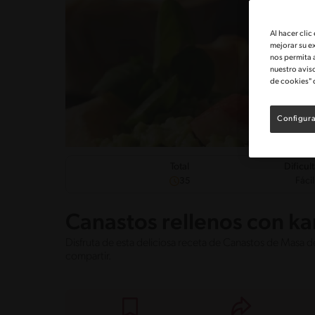
Al hacer clic
mejorar su e
nos permita 
nuestro avis
de cookies" 
Configura
Dificul
Total
Fácil
35
Canastos rellenos con ka
Disfruta de esta deliciosa receta de Canastos de Masa d
compartir.