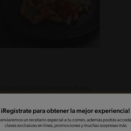
ón con mucho cuidado, pincela un poco de aceite
ocedimiento usando tres a cuatro capas como
tro de moldes para cupcake o similar previamente
iRegístrate para obtener la mejor experiencia!
 enviaremos un recetario especial a tu correo, además podrás accede
 15 a 20 minutos hasta cocerlas y dorarlos
clases exclusivas en línea, promociones y muchas sorpresas más