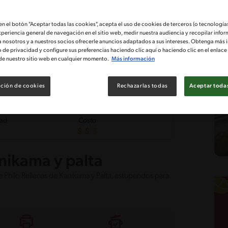
 en el botón "Aceptar todas las cookies", acepta el uso de cookies de terceros (o tecnologías
xperiencia general de navegación en el sitio web, medir nuestra audiencia y recopilar infor
a nosotros y a nuestros socios ofrecerle anuncios adaptados a sus intereses. Obtenga más 
o de privacidad y configure sus preferencias haciendo clic aquí o haciendo clic en el enlac
de nuestro sitio web en cualquier momento.
Más información
ción de cookies
Rechazarlas todas
Aceptar todas
tad
Costo
nikama y palta
e Philo Rellenas de Kanikama y Palta, estupendos para