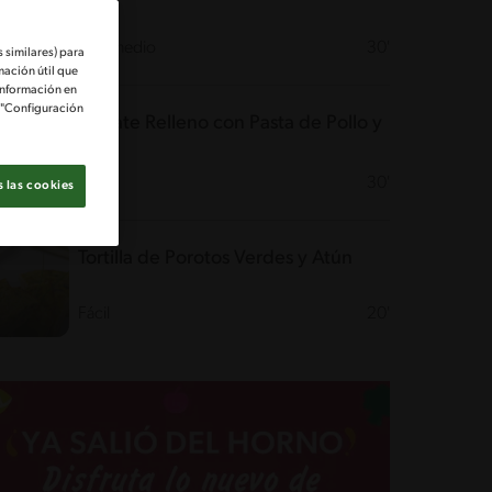
Intermedio
30'
 similares) para
mación útil que
información en
e "Configuración
Tomate Relleno con Pasta de Pollo y
Palta
Fácil
30'
 las cookies
Tortilla de Porotos Verdes y Atún
Fácil
20'