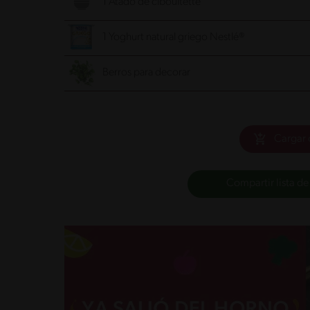
1 Atado de ciboultette
1 Yoghurt natural griego Nestlé®
Berros para decorar
Cargar 
Compartir lista de