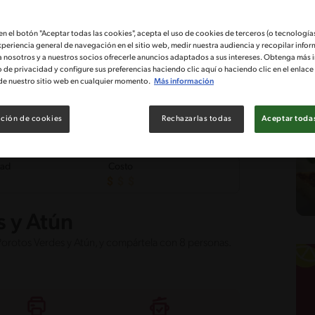
 en el botón "Aceptar todas las cookies", acepta el uso de cookies de terceros (o tecnologías
xperiencia general de navegación en el sitio web, medir nuestra audiencia y recopilar infor
a nosotros y a nuestros socios ofrecerle anuncios adaptados a sus intereses. Obtenga más 
o de privacidad y configure sus preferencias haciendo clic aquí o haciendo clic en el enlac
de nuestro sitio web en cualquier momento.
Más información
ción de cookies
Rechazarlas todas
Aceptar todas
tad
Costo
s y Atún
 Porotos Verdes y Atún, y compártela con 8 personas.