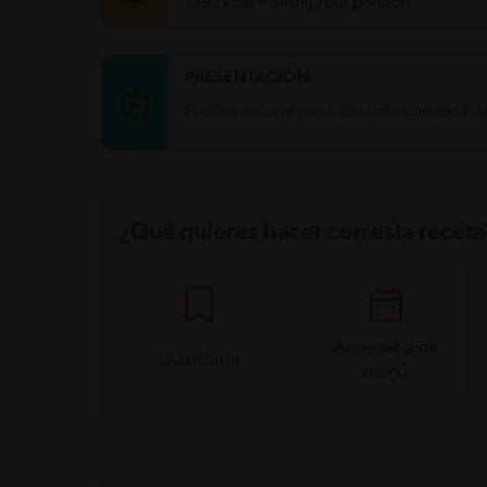
129.1 kcal = 540kj /por porción
Carbohidratos
4 g
PRESENTACIÓN
Energía
129.1 kcal
Puedes decorar con ciboulette cortado fin
Grasas
5.3 g
Fibra
1.6 g
Proteína
15.7 g
Grasas saturadas
0.9 g
Sodio
526.2 mg
Azúcares
1.3 g
¿Qué quieres hacer con esta receta
Agregar a mi
Guardarla
menú