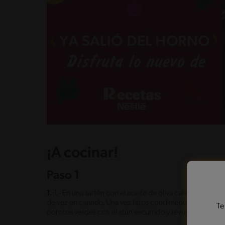
¡A cocinar!
Paso 1
1.
1.- En una sartén con el aceite de oliva caliente, sal
de vez en cuando. Una vez listos condiméntalos con sal 
Te
porotos verdes con el atún escurrido y revuelve para dist