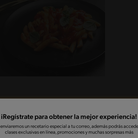
iRegístrate para obtener la mejor experiencia!
tea los champiñones durante 3 minutos removiendo
y pimienta y déjalos en un bowl. Añade los
 enviaremos un recetario especial a tu correo, además podrás accede
ribuir bien sus ingredientes.
clases exclusivas en línea, promociones y muchas sorpresas más