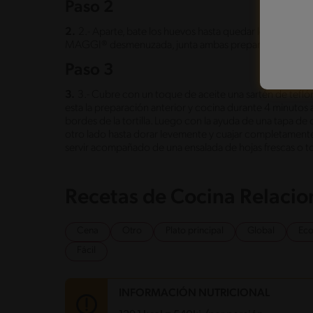
Paso 2
2.
2.- Aparte, bate los huevos hasta quedar levemente 
MAGGI® desmenuzada, junta ambas preparaciones y con
Paso 3
3.
3.- Cubre con un toque de aceite una sartén de tefl
esta la preparación anterior y cocina durante 4 minutos
bordes de la tortilla. Luego con la ayuda de una tapa de o
otro lado hasta dorar levemente y cuajar completamente 
servir acompañado de una ensalada de hojas frescas o to
Recetas de Cocina Relaci
Cena
Otro
Plato principal
Global
Ec
Fácil
INFORMACIÓN NUTRICIONAL