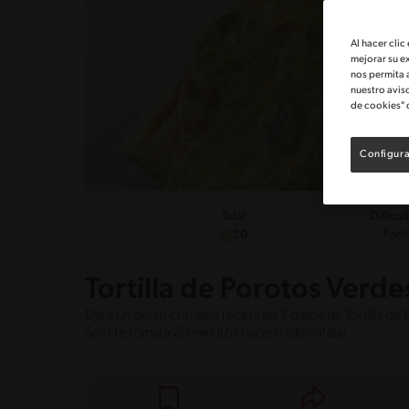
Al hacer clic
mejorar su e
nos permita 
nuestro avis
de cookies" 
Configura
Dificul
Total
Fácil
20
Tortilla de Porotos Verde
Date un gusto con esta receta en 3 pasos de Tortilla de
Solo te tomará 20 minutos hacerla ¡disfrútala!