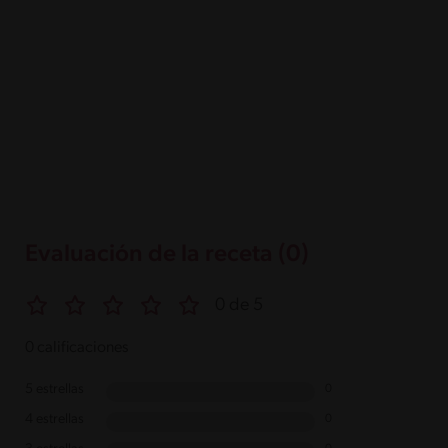
Evaluación de la receta (0)
0 de 5
0 calificaciones
5 estrellas
0
4 estrellas
0