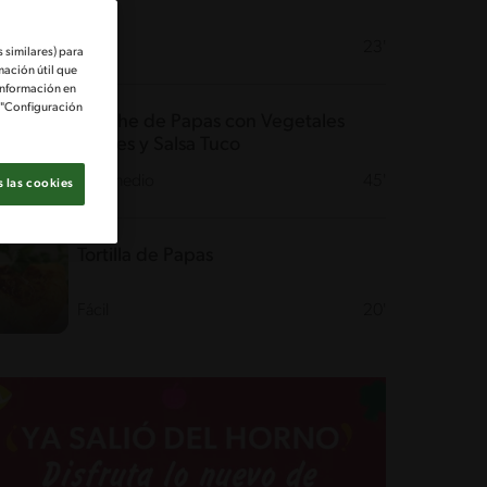
Fácil
23'
 similares) para
mación útil que
información en
e "Configuración
Quiche de Papas con Vegetales
verdes y Salsa Tuco
Intermedio
45'
 las cookies
Tortilla de Papas
Fácil
20'