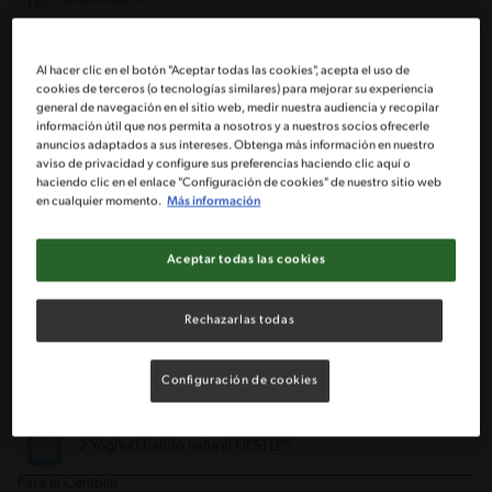
Para la Quínoa
Al hacer clic en el botón "Aceptar todas las cookies", acepta el uso de
cookies de terceros (o tecnologías similares) para mejorar su experiencia
general de navegación en el sitio web, medir nuestra audiencia y recopilar
1 Cucharada de aceite de oliva
información útil que nos permita a nosotros y a nuestros socios ofrecerle
anuncios adaptados a sus intereses. Obtenga más información en nuestro
aviso de privacidad y configure sus preferencias haciendo clic aquí o
300 g de Quínoa
haciendo clic en el enlace "Configuración de cookies" de nuestro sitio web
en cualquier momento.
Más información
1 Tableta de caldo de verduras MAGGI®
Aceptar todas las cookies
3 Tazas de agua caliente
Rechazarlas todas
1 Pote de alcachofas en conserva pequeño
Configuración de cookies
1 Ramito de ciboulette cortado finamente
2 Yoghurt batido natural NESTLÉ®
Para la Centolla