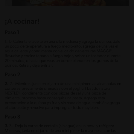
¡A cocinar!
Paso 1
1.
1.- Calienta el aceite en una olla mediana y agrega la quínoa, dale
un poco de temperatura a fuego medio-alto, agrega de una vez el
agua caliente y condimenta con el caldo de verduras MAGGI®.
Revuelve y cocina tapado a fuego bajo y sobre un tostador durante
20 minutos, o hasta que veas un borde blando en los granos de la
quínoa. Retira y deja enfriar.
Paso 2
2.
2.- Mientras, junta en el jarro de una mini pimer las alcachofas en
conserva previamente drenadas con el yoghurt batido natural
NESTLÉ®, condimenta con dos pizcas de sal y una pizca de
pimienta. procesa hasta conseguir una pasta. Agrega esta
preparación a la quínoa ya fría y sin nada de agua; también agrega
el ciboulette y revuelve para impregnar todo muy bien.
Paso 3
3.
3.- Deja la carne de centolla (sin agua) en un bowl y refrigera.
Mientras, junta en el jarro de una mini pimer la mayonesa con las