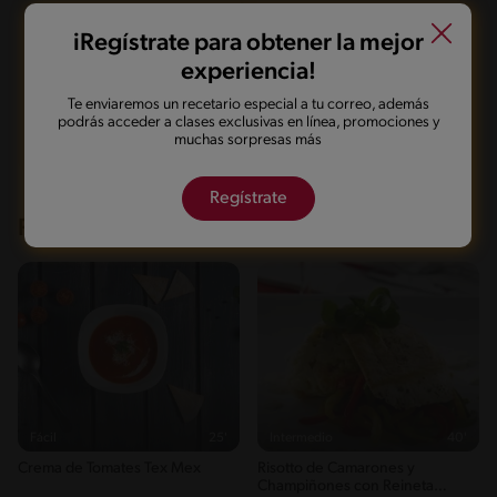
Guardarla
Agregar a mi menú
iRegístrate para obtener la mejor
experiencia!
Te enviaremos un recetario especial a tu correo, además
Marcarla cocinada
Compartirla
podrás acceder a clases exclusivas en línea, promociones y
muchas sorpresas más
Regístrate
Recetas que te pueden interesar
Fácil
25'
Intermedio
40'
Crema de Tomates Tex Mex
Risotto de Camarones y
Champiñones con Reineta