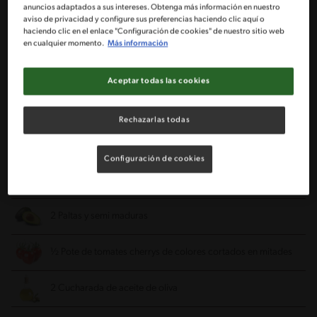
anuncios adaptados a sus intereses. Obtenga más información en nuestro
aviso de privacidad y configure sus preferencias haciendo clic aquí o
haciendo clic en el enlace "Configuración de cookies" de nuestro sitio web
½ Kg de camarones crudos y sin cascara
en cualquier momento.
Más información
2 Dientes de ajo picados finos
Aceptar todas las cookies
3 Yoghurt griego natural NESTLÉ®
Rechazarlas todas
Jugo de 1 limón
Configuración de cookies
Sal y pimienta
2 Paltas y semi maduras
½ Pote de tomates cherrys de colores cortados en mitades
2 Cucharada de aceite de oliva