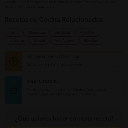
y finaliza con 5 camarones en forma decorativa. Sirve frío y disfruta
de esta deliciosa preparación.
Recetas de Cocina Relacionadas
Cena
Almuerzo
ensalada
Aperitivo
Entrante
Global
Año Nuevo
Navidad
INFORMACIÓN NUTRICIONAL
361.4 kcal = 1,510kj /por porción
DALE TU TOQUE...
Carbohidratos
14.8 g
Energía
361.4 kcal
Puedes agregar junto a los tomates, frutos secos
Grasas
24.2 g
molidos para dar una sorpresa crocantre.
Fibra
5.6 g
Proteína
24.7 g
Grasas saturadas
5.3 g
Sodio
195.8 mg
Azúcares
5.1 g
¿Qué quieres hacer con esta receta?