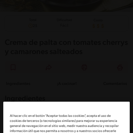
Total
Dificultad
Costo
Fácil
25
Crema de palta con tomates cherrys
y camarones salteados
Ingredientes
¡A cocinar!
Comentarios
Ingredientes
Porciones: 5
Al hacer clic en el botón "Aceptar todas las cookies", acepta el uso de
cookies de terceros (o tecnologías similares) para mejorar su experiencia
general de navegación en el sitio web, medir nuestra audiencia y recopilar
información útil que nos permita a nosotros y a nuestros socios ofrecerle
1 Cucharada de aceite de oliva