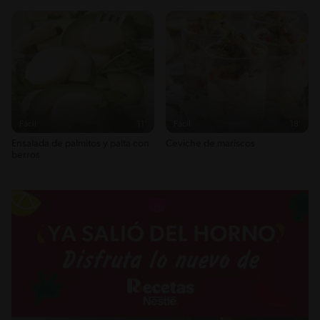
Horneada
Fácil
11'
Fácil
18'
Ensalada de palmitos y palta con
Ceviche de mariscos
berros