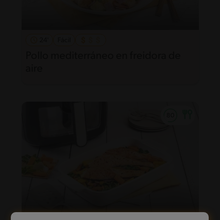
24'
Fácil
Pollo mediterráneo en freidora de
aire