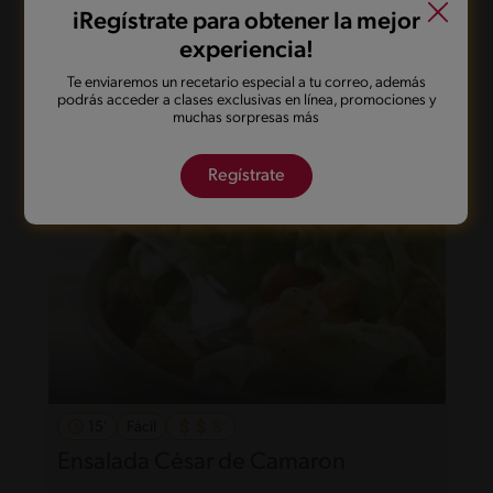
24'
Fácil
5
iRegístrate para obtener la mejor
Salmón en freidora de aire con
experiencia!
verduras salteadas
Te enviaremos un recetario especial a tu correo, además
podrás acceder a clases exclusivas en línea, promociones y
muchas sorpresas más
Regístrate
15'
Fácil
Ensalada César de Camaron