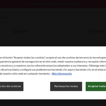
Registrate y descubre nuevos contenidos
Blog
Planear
 en el botón "Aceptar todas las cookies", acepta el uso de cookies de terceros (o tecnologías
xperiencia general de navegación en el sitio web, medir nuestra audiencia y recopilar infor
a nosotros y a nuestros socios ofrecerle anuncios adaptados a sus intereses. Obtenga más 
o de privacidad y configure sus preferencias haciendo clic aquí o haciendo clic en el enlac
de nuestro sitio web en cualquier momento.
Más información
ción de cookies
Rechazarlas todas
Aceptar todas