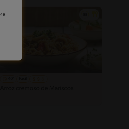
r a
40'
Fácil
Arroz cremoso de Mariscos