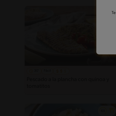
Te
30'
Fácil
Pescado a la plancha con quinoa y
tomatitos