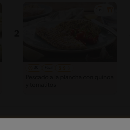
30'
Fácil
Pescado a la plancha con quinoa
y tomatitos