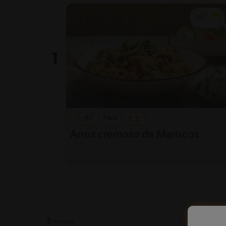
40'
Fácil
Arroz cremoso de Mariscos
5
recetas