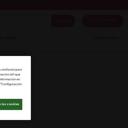
Iniciar sesión
 tu menú
Destacados
 similares) para
mación útil que
información en
e "Configuración
 las cookies