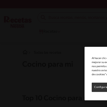
Recetas
Todas las recetas
Al hacer clic
Cocino para mi
mejorar su e
nos permita 
nuestro avis
de cookies" 
Configura
Top 10 Cocino para mi