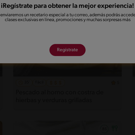
iRegístrate para obtener la mejor experiencia!
 enviaremos un recetario especial a tu correo, además podrás accede
clases exclusivas en línea, promociones y muchas sorpresas más
Regístrate
35'
Fácil
5
Pescado al horno con costra de
hierbas y verduras grilladas