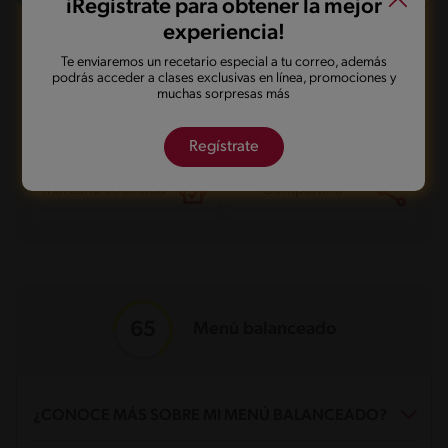
iRegístrate para obtener la mejor
experiencia!
¿Qué quieres hacer con esta receta?
Te enviaremos un recetario especial a tu correo, además
podrás acceder a clases exclusivas en línea, promociones y
muchas sorpresas más
Guardarla
Agregar a mi menú
Regístrate
Marcarla cocinada
Compartirla
Menú balanceado
¿CONOCE MÁS SOBRE MI MENÚ BALANCEADO?