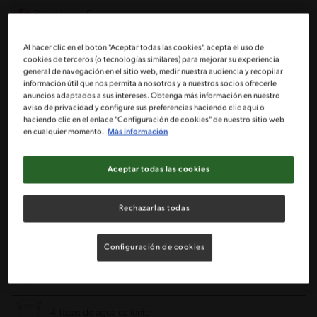
Porciones: 5
Al hacer clic en el botón "Aceptar todas las cookies", acepta el uso de
2 Cdas de aceite de oliva
cookies de terceros (o tecnologías similares) para mejorar su experiencia
general de navegación en el sitio web, medir nuestra audiencia y recopilar
información útil que nos permita a nosotros y a nuestros socios ofrecerle
1 Cebolla mediana cortada en cubos pequeños
anuncios adaptados a sus intereses. Obtenga más información en nuestro
aviso de privacidad y configure sus preferencias haciendo clic aquí o
haciendo clic en el enlace "Configuración de cookies" de nuestro sitio web
1 Zanahoria mediana cortada cubos pequeños
en cualquier momento.
Más información
2 Tazas de arroz
Aceptar todas las cookies
1/4 Taza de vino blanco
Rechazarlas todas
2 Pizcas de pimienta blanca
Configuración de cookies
1 Ramita de tomillo
4 Tazas de agua caliente