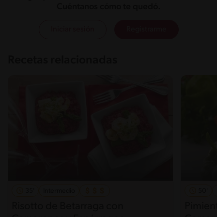
Cuéntanos cómo te quedó.
Iniciar sesión
Registrarme
Recetas relacionadas
35'
Intermedio
50'
Risotto de Betarraga con
Pimient