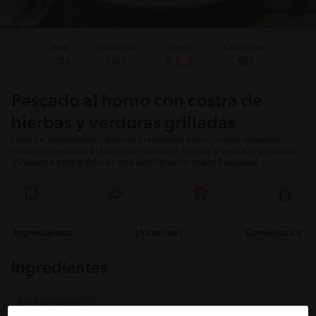
Total
Calificación
Dificultad
Costo
Fácil
35
5
Pescado al horno con costra de
hierbas y verduras grilladas
Lleva tus habilidades culinarias al siguiente nivel con esta exquisita
receta de pescado al horno con costa de hierbas y verduras grilladas.
¡Anímate a prepararla; es más sencilla de lo que te imaginas!
Ingredientes
¡A cocinar!
Comentarios
Ingredientes
Porciones: 5