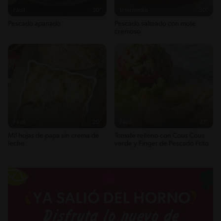
308g / 15%
Fácil
30'
Intermedio
30'
Saturedfat
Pescado apanado
Pescado salteado con mote
6g / 0%
cremoso
Sugar
4g / 0%
Sodio
1318g / 0%
Salt
3.2g / %
Fácil
20'
Fácil
27'
Mil hojas de papa sin crema de
Tomate relleno con Cous Cous
leche
verde y Finger de Pescado Frito