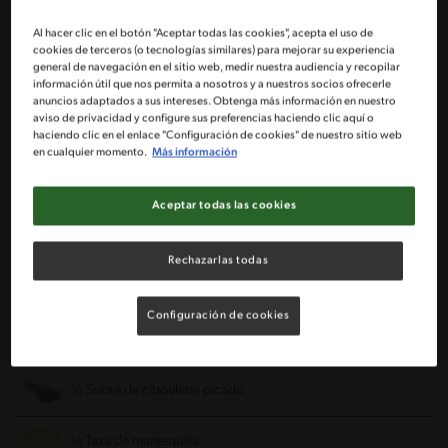
Para el pescado
Al hacer clic en el botón "Aceptar todas las cookies", acepta el uso de
cookies de terceros (o tecnologías similares) para mejorar su experiencia
general de navegación en el sitio web, medir nuestra audiencia y recopilar
5 Filetes de reineta
información útil que nos permita a nosotros y a nuestros socios ofrecerle
anuncios adaptados a sus intereses. Obtenga más información en nuestro
aviso de privacidad y configure sus preferencias haciendo clic aquí o
Mezcla de condimentos sal, pimienta, orégano, ajo y cebolla
haciendo clic en el enlace "Configuración de cookies" de nuestro sitio web
en cualquier momento.
Más información
1 Limón cortado en rodajas finas
Aceptar todas las cookies
Crocante de cereal
Rechazarlas todas
1 Cucharadita de ajo en polvo
Configuración de cookies
1 Cucharada de orégano
½ Sobre de ciboulette picado
¼ Taza de mantequilla