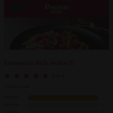
Evaluación de la receta (1)
5 de 5
1 calificaciones
5 estrellas
1
4 estrellas
0
3 estrellas
0