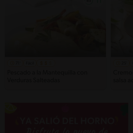
71'
Fácil
25'
Pescado a la Mantequilla con
Cremos
Verduras Salteadas
salsa 