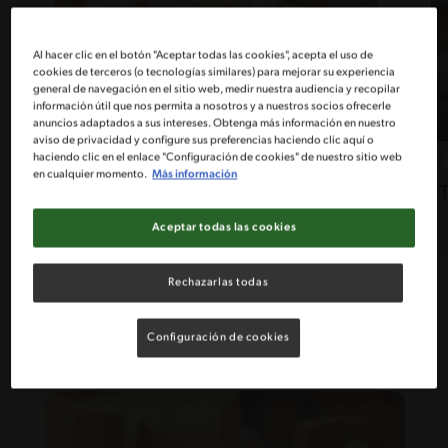
Al hacer clic en el botón "Aceptar todas las cookies", acepta el uso de
cookies de terceros (o tecnologías similares) para mejorar su experiencia
general de navegación en el sitio web, medir nuestra audiencia y recopilar
información útil que nos permita a nosotros y a nuestros socios ofrecerle
anuncios adaptados a sus intereses. Obtenga más información en nuestro
aviso de privacidad y configure sus preferencias haciendo clic aquí o
haciendo clic en el enlace "Configuración de cookies" de nuestro sitio web
60'
Desafiante
4.7
en cualquier momento.
Más información
Receta de torta tres leches
tradicional y esponjosa
Aceptar todas las cookies
Rechazarlas todas
Configuración de cookies
5
recetas