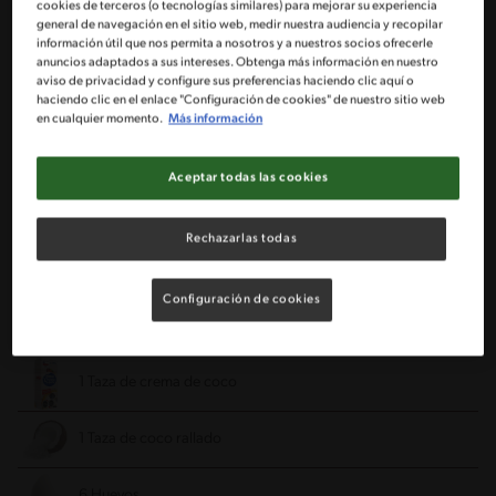
cookies de terceros (o tecnologías similares) para mejorar su experiencia
general de navegación en el sitio web, medir nuestra audiencia y recopilar
información útil que nos permita a nosotros y a nuestros socios ofrecerle
1 ½ Paquetes de galletas McKAY® de coco molidas
anuncios adaptados a sus intereses. Obtenga más información en nuestro
aviso de privacidad y configure sus preferencias haciendo clic aquí o
haciendo clic en el enlace "Configuración de cookies" de nuestro sitio web
½ Taza de coco rallado
en cualquier momento.
Más información
¾ Pan de mantequilla derretido
Aceptar todas las cookies
Para el relleno:
Rechazarlas todas
1 Tarro grande de crema de leche NESTLÉ® de 236 g
Configuración de cookies
1 Queso crema a temperatura ambiente
1 Taza de crema de coco
1 Taza de coco rallado
6 Huevos