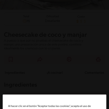
Total
Dificultad
Costo
Desafiante
75
Cheesecake de coco y manjar
A puesto a que aún no pruebas el cheesecake de coco y
manjar, una preparación única de este postre; combina
idealmente los cremoso con lo crujiente.
Ingredientes
¡A cocinar!
Comentarios
Ingredientes
Porciones: 15
Al hacer clic en el botón "Aceptar todas las cookies", acepta el uso de
Para la base: