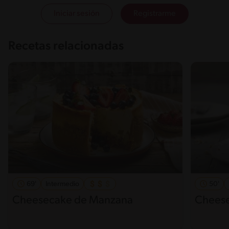
Iniciar sesión
Registrarme
Recetas relacionadas
69'
Intermedio
50'
Cheesecake de Manzana
Cheese