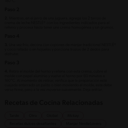
180°C.
Paso 2
2.
Mientras, en el jarro de una juguera, agrega los 2 tarros de
crema de leche NESTLÉ® con los ingredientes indicados para el
relleno y procesa hasta tener una crema homogénea y sin grumos.
Paso 4
3.
Una vez frío, decora con copones de manjar tradicional NESTLÉ®
y coco rallado o en hojuelas y porciona trozos de 2 dedos para
disfrutar.
Paso 3
4.
Retira el molde del horno y rellena con esta crema, cubre el
molde con papel aluminio y vuelve al horno por 60 minutos a
160°C. Al momento de retirar, verifica que la preparación esté
cuajada enterrado un palito o bien moviendo el molde, este debe
verse firme, pero a la vez moverse suavemente. Deja enfriar.
Recetas de Cocina Relacionadas
Tarde
Otro
Global
Mckay
Recetas dulces desafiantes
Manjar NestleLovers