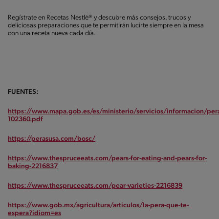
Regístrate en Recetas Nestlé® y descubre más consejos, trucos y
deliciosas preparaciones que te permitirán lucirte siempre en la mesa
con una receta nueva cada día.
FUENTES:
https://www.mapa.gob.es/es/ministerio/servicios/informacion/pe
102360.pdf
https://perasusa.com/bosc/
https://www.thespruceeats.com/pears-for-eating-and-pears-for-
baking-2216837
https://www.thespruceeats.com/pear-varieties-2216839
https://www.gob.mx/agricultura/articulos/la-pera-que-te-
espera?idiom=es