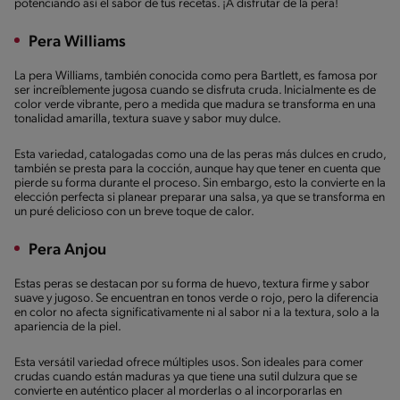
potenciando así el sabor de tus recetas. ¡A disfrutar de la pera!
Pera Williams
La pera Williams, también conocida como pera Bartlett, es famosa por
ser increíblemente jugosa cuando se disfruta cruda. Inicialmente es de
color verde vibrante, pero a medida que madura se transforma en una
tonalidad amarilla, textura suave y sabor muy dulce.
Esta variedad, catalogadas como una de las peras más dulces en crudo,
también se presta para la cocción, aunque hay que tener en cuenta que
pierde su forma durante el proceso. Sin embargo, esto la convierte en la
elección perfecta si planear preparar una salsa, ya que se transforma en
un puré delicioso con un breve toque de calor.
Pera Anjou
Estas peras se destacan por su forma de huevo, textura firme y sabor
suave y jugoso. Se encuentran en tonos verde o rojo, pero la diferencia
en color no afecta significativamente ni al sabor ni a la textura, solo a la
apariencia de la piel.
Esta versátil variedad ofrece múltiples usos. Son ideales para comer
crudas cuando están maduras ya que tiene una sutil dulzura que se
convierte en auténtico placer al morderlas o al incorporarlas en