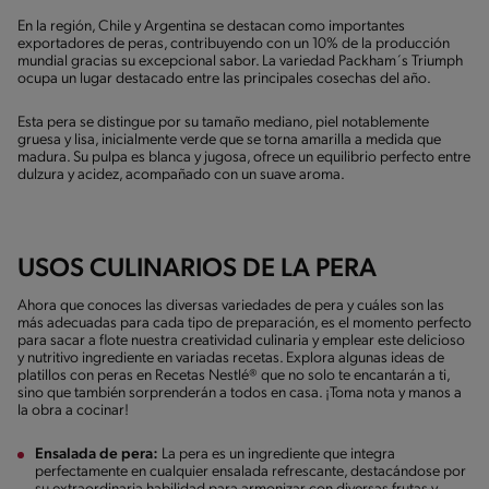
En la región, Chile y Argentina se destacan como importantes
exportadores de peras, contribuyendo con un 10% de la producción
mundial gracias su excepcional sabor. La variedad Packham´s Triumph
ocupa un lugar destacado entre las principales cosechas del año.
Esta pera se distingue por su tamaño mediano, piel notablemente
gruesa y lisa, inicialmente verde que se torna amarilla a medida que
madura. Su pulpa es blanca y jugosa, ofrece un equilibrio perfecto entre
dulzura y acidez, acompañado con un suave aroma.
USOS CULINARIOS DE LA PERA
Ahora que conoces las diversas variedades de pera y cuáles son las
más adecuadas para cada tipo de preparación, es el momento perfecto
para sacar a flote nuestra creatividad culinaria y emplear este delicioso
y nutritivo ingrediente en variadas recetas. Explora algunas ideas de
platillos con peras en Recetas Nestlé® que no solo te encantarán a ti,
sino que también sorprenderán a todos en casa. ¡Toma nota y manos a
la obra a cocinar!
Ensalada de pera:
La pera es un ingrediente que integra
perfectamente en cualquier ensalada refrescante, destacándose por