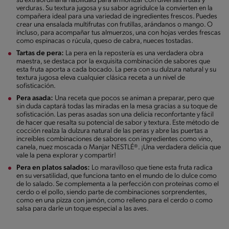
su extraordinaria habilidad para armonizar con diversas frutas y
verduras. Su textura jugosa y su sabor agridulce la convierten en la
compañera ideal para una variedad de ingredientes frescos. Puedes
crear una ensalada multifrutas con frutillas, arándanos o mango. O
incluso, para acompañar tus almuerzos, una con hojas verdes frescas
como espinacas o rúcula, queso de cabra, nueces tostadas.
Tartas de pera:
La pera en la repostería es una verdadera obra
maestra, se destaca por la exquisita combinación de sabores que
esta fruta aporta a cada bocado. La pera con su dulzura natural y su
textura jugosa eleva cualquier clásica receta a un nivel de
sofisticación.
Pera asada:
Una receta que pocos se animan a preparar, pero que
sin duda captará todas las miradas en la mesa gracias a su toque de
sofisticación. Las peras asadas son una delicia reconfortante y fácil
de hacer que resalta su potencial de sabor y textura. Este método de
cocción realza la dulzura natural de las peras y abre las puertas a
increíbles combinaciones de sabores con ingredientes como vino,
canela, nuez moscada o Manjar NESTLÉ®. ¡Una verdadera delicia que
vale la pena explorar y compartir!
Pera en platos salados:
Lo maravilloso que tiene esta fruta radica
en su versatilidad, que funciona tanto en el mundo de lo dulce como
de lo salado. Se complementa a la perfección con proteínas como el
cerdo o el pollo, siendo parte de combinaciones sorprendentes,
como en una pizza con jamón, como relleno para el cerdo o como
salsa para darle un toque especial a las aves.