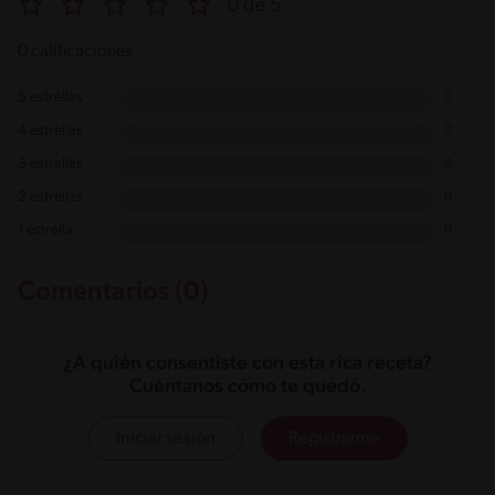
0 de 5
0 calificaciones
5 estrellas
0
4 estrellas
0
3 estrellas
0
2 estrellas
0
1 estrella
0
Comentarios (0)
¿A quién consentiste con esta rica receta?
Cuéntanos cómo te quedó.
Iniciar sesión
Registrarme