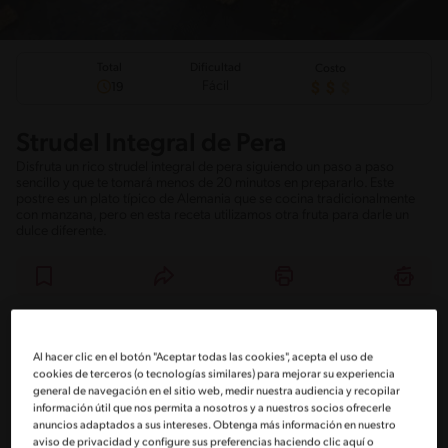
Total
Dificultad
Costo
Fácil
19
Strudel Integral de Pera
Disfruta un rico strudel integral de pera siguiendo un paso a paso
sencillo y que te tomará menos de 20 minutos en prepararlo. Este
postre es un plato típico de Alemania que se cocina tradicionalmente
con manzana, pero en esta receta utilizamos otra fruta para darle un
dulce diferente.
Ingredientes
¡A cocinar!
Comentarios
Al hacer clic en el botón "Aceptar todas las cookies", acepta el uso de
cookies de terceros (o tecnologías similares) para mejorar su experiencia
Ingredientes
general de navegación en el sitio web, medir nuestra audiencia y recopilar
información útil que nos permita a nosotros y a nuestros socios ofrecerle
anuncios adaptados a sus intereses. Obtenga más información en nuestro
Porciones: 2
aviso de privacidad y configure sus preferencias haciendo clic aquí o