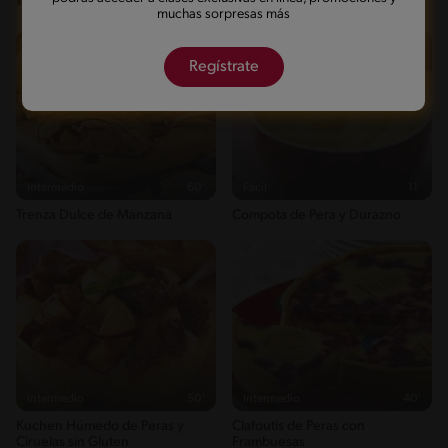
muchas sorpresas más
Regístrate
Intermedio
60'
Fácil
11'
Trenza Dulce de Manzana
Compota de Pera y Durazno
Intermedio
50'
Intermedio
40'
Kuchen Húmedo de Peras y
Clafoutis de Peras con
Ciruelas sin Gluten
Frambuesas