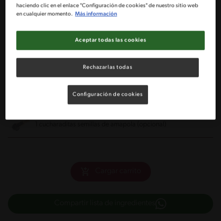
haciendo clic en el enlace "Configuración de cookies" de nuestro sitio web
en cualquier momento.
Más información
2 peras grandes
Aceptar todas las cookies
2 cucharaditas jarabe de agave
Rechazarlas todas
2 cucharadas salvado de trigo
Configuración de cookies
2 cucharadas Cereal Fitness®
1 cucharaditas semillas de amapola (opcional)
Cargar carrito
Compartir lista de ingredientes