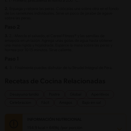
1.
1.- Primero, precalienta el horno a 200 °C.
2.
Enjuaga y rebana las peras. Colócalas una sobre otra en el fondo
de los ramekines individuales. Sirve un poco de jarabe de agave
sobre las peras.
Paso 2
3.
2.- Mezcla el salvado, el Cereal Fitness® y las semillas de
amapola en un tazón. Agrega unas gotas de agua hasta obtener
una masa rígida y hojaldrada. Esparce la masa sobre las peras y
hornea por 10-15 minutos. Sirve caliente.
Paso 1
4.
3.- Finalmente puedes disfrutar de tu Strudel Integral de Pera.
Recetas de Cocina Relacionadas
Desayuno tardío
Postre
Global
Aperitivos
Celebracion
Fácil
Amigos
Bajo en sal
INFORMACIÓN NUTRICIONAL
154.9 kcal = 649kj /por porción