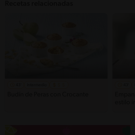
Recetas relacionadas
43'
Intermedio
43'
Budín de Peras con Crocante
Empana
estilo 