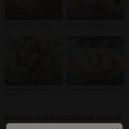
Intermedio
55'
Intermedio
55'
Roscas de Azúcar y Canela
Pannacotta de Mango
Intermedio
65'
Desafiante
60'
Merenguitos con Manjar y
Torta de Merengue con Berries
Nueces
RECETAS CON ALGODÓN DE AZÚCAR
Aunque la manera más común de encontrar el algodón de azúcar es en