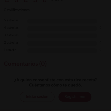
0 calificaciones
5 estrellas
0
4 estrellas
0
3 estrellas
0
2 estrellas
0
1 estrella
0
Comentarios (0)
¿A quién consentiste con esta rica receta?
Cuéntanos cómo te quedó.
Iniciar sesión
Registrarme