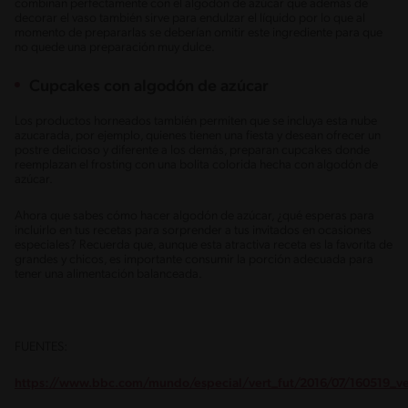
combinan perfectamente con el algodón de azúcar que además de
decorar el vaso también sirve para endulzar el líquido por lo que al
momento de prepararlas se deberían omitir este ingrediente para que
no quede una preparación muy dulce.
Cupcakes con algodón de azúcar
Los productos horneados también permiten que se incluya esta nube
azucarada, por ejemplo, quienes tienen una fiesta y desean ofrecer un
postre delicioso y diferente a los demás, preparan cupcakes donde
reemplazan el frosting con una bolita colorida hecha con algodón de
azúcar.
Ahora que sabes cómo hacer algodón de azúcar, ¿qué esperas para
incluirlo en tus recetas para sorprender a tus invitados en ocasiones
especiales? Recuerda que, aunque esta atractiva receta es la favorita de
grandes y chicos, es importante consumir la porción adecuada para
tener una alimentación balanceada.
FUENTES:
https://www.bbc.com/mundo/especial/vert_fut/2016/07/160519_v