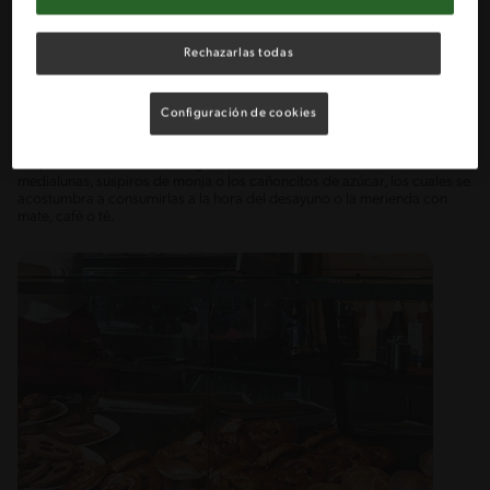
la misma masa en forma de cuadricula.
FACTURAS
Rechazarlas todas
En Argentina se conocen como facturas a aquellas variedades de
masas hojaldradas o con rellenos dulces que se encuentran en
Configuración de cookies
panaderías y cafeterías donde sus recetas pueden variar, desde los más
empalagosos con todo tipo de relleno hasta las más ligeras con una
simple cobertura de azúcar glass, entre las facturas se destacan las
medialunas, suspiros de monja o los cañoncitos de azúcar, los cuales se
acostumbra a consumirlas a la hora del desayuno o la merienda con
mate, café o té.