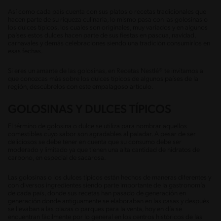
Así como cada país cuenta con sus platos o recetas tradicionales que
hacen parte de su riqueza culinaria, lo mismo pasa con las golosinas o
los dulces típicos, los cuales son originales, muy variados y en algunos
países estos dulces hacen parte de sus fiestas en pascua, navidad,
carnavales y demás celebraciones siendo una tradición consumirlos en
esas fechas.
Si eres un amante de las golosinas, en Recetas Nestlé® te invitamos a
que conozcas más sobre los dulces típicos de algunos países de la
región, descúbrelos con este empalagoso artículo.
GOLOSINAS Y DULCES TÍPICOS
El término de golosina o dulce se utiliza para nombrar aquellos
comestibles cuyo sabor son agradables al paladar. A pesar de ser
deliciosos se debe tener en cuenta que su consumo debe ser
moderado y limitado ya que tienen una alta cantidad de hidratos de
carbono, en especial de sacarosa.
Las golosinas o los dulces típicos están hechos de maneras diferentes y
con diversos ingredientes siendo parte importante de la gastronomía
de cada país, donde sus recetas han pasado de generación en
generación donde antiguamente se elaboraban en las casas y después
se llevaban a las plazas o parques para la venta, hoy en día se
encuentran fácilmente por lo general en los centros históricos de las