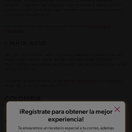
palmeritas son acarameladas, doraditas, crocantes y altamente
adictivas y deliciosas, las cuales se hacen estirando la masa hojaldre
con mantequilla y azúcar en lugar de harina, las cuales se superponen
para formar muchas hojas.
Sorprende a todos en casa con unas deliciosas
palmeritas de
chocolate
.
PAN DE HUEVO
Tal como su nombre lo indica, el pan de huevo es un pancito dulce en
base a huevo, harina, azúcar, leche y Polvo de Horneo IMPERIAL®.
Mayormente consumido en las playas de chile, es un imperdible cuando
vas de vacaciones.
Deléitate con esta increíble receta de
Pan de huevo
con su exquisito
dulzor de Leche Condensada NESTLÉ®
COLOMBIA
iRegístrate para obtener la mejor
experiencia!
MERENGÓN
Te enviaremos un recetario especial a tu correo, además