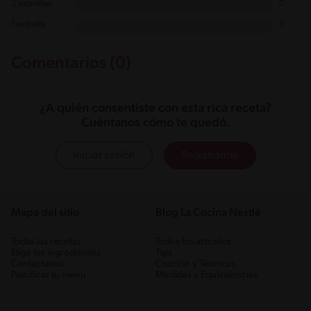
2 estrellas
0
1 estrella
0
Comentarios (0)
¿A quién consentiste con esta rica receta?
Cuéntanos cómo te quedó.
Iniciar sesión
Registrarme
Mapa del sitio
Blog La Cocina Nestlé
Todas las recetas
Todos los artículos
Elige los ingredientes
Tips
Contáctanos
Cocción y Técnicas
Planificar tu menú
Medidas y Equivalencias