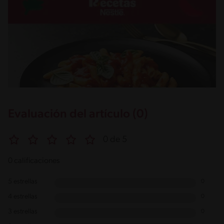
Evaluación del artículo (0)
0 de 5
0 calificaciones
5 estrellas
0
4 estrellas
0
3 estrellas
0