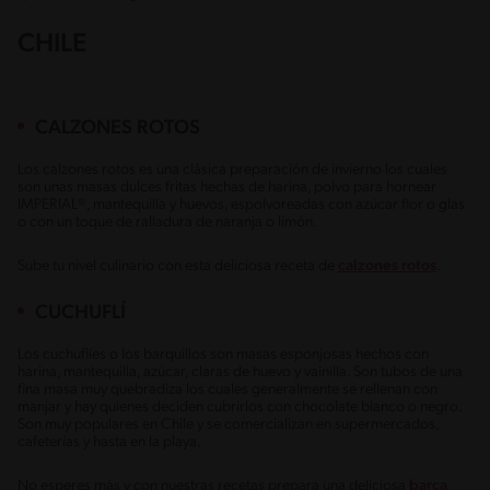
CHILE
CALZONES ROTOS
Los calzones rotos es una clásica preparación de invierno los cuales
son unas masas dulces fritas hechas de harina, polvo para hornear
IMPERIAL®, mantequilla y huevos, espolvoreadas con azúcar flor o glas
o con un toque de ralladura de naranja o limón.
Sube tu nivel culinario con esta deliciosa receta de
calzones rotos
.
CUCHUFLÍ
Los cuchuflíes o los barquillos son masas esponjosas hechos con
harina, mantequilla, azúcar, claras de huevo y vainilla. Son tubos de una
fina masa muy quebradiza los cuales generalmente se rellenan con
manjar y hay quienes deciden cubrirlos con chocolate blanco o negro.
Son muy populares en Chile y se comercializan en supermercados,
cafeterías y hasta en la playa.
No esperes más y con nuestras recetas prepara una deliciosa
barca