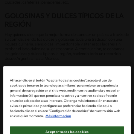
ciudades, cafeterías, panaderías, etc.
GOLOSINAS Y DULCES TÍPICOS DE LA
REGIÓN
Hay quienes dicen que la mejor forma de conocer un país es a través de
su comida, siendo los dulces y golosinas toda una tradición con una
riqueza culinaria, siendo casi imperdonable visitar estos lugares sin
probar el lado dulce de su gastronomía. A continuación, te contamos
las golosinas y dulces típicos la región, haciendo todo un recorrido
desde Argentina hasta México.
ARGENTINA
Al hacer clic en el botón "Aceptar todas las cookies", acepta el uso de
cookies de terceros (o tecnologías similares) para mejorar su experiencia
general de navegación en el sitio web, medir nuestra audiencia y recopilar
PASTAFROLA
información útil que nos permita a nosotros y a nuestros socios ofrecerle
anuncios adaptados a sus intereses. Obtenga más información en nuestro
aviso de privacidad y configure sus preferencias haciendo clic aquí o
La pastafrola es una tarta que llegó a Argentina hacia el siglo XIX por
haciendo clic en el enlace "Configuración de cookies" de nuestro sitio web
inmigrantes italianos. Es una masa a base de harina, mantequilla y huevo
la cual es aromatizada generalmente con vainilla y ralladura de limón.
en cualquier momento.
Más información
Esta masa se extiende formando una base redonda la cual se puede
rellenar con una gran variedad de ingredientes, aunque la forma más
tradicional es rellenarla con dulce de membrillo y se adorna con tiras de
Aceptar todas las cookies