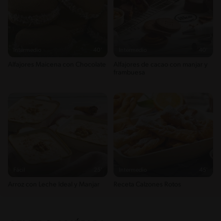
Intermedio
40'
Intermedio
40'
Alfajores Maicena con Chocolate
Alfajores de cacao con manjar y
frambuesa
Fácil
25'
Intermedio
45'
Arroz con Leche Ideal y Manjar
Receta Calzones Rotos