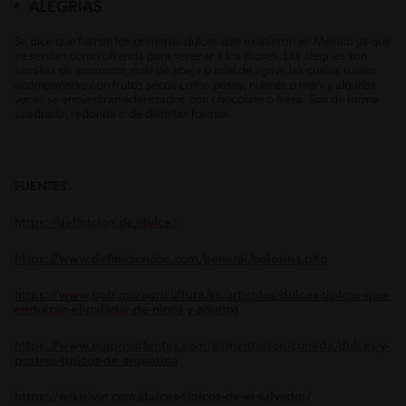
ALEGRÍAS
Se dice que fueron los primeros dulces que existieron en México ya que
se servían como ofrenda para venerar a los dioses. Las alegrías son
semillas de amaranto, miel de abeja o miel de agave las cuales suelen
acompañarse con frutos secos como pasas, nueces o maní y algunas
veces se encuentran aderezados con chocolate o fresa. Son de forma
cuadrada, redonda o de distintas formas
FUENTES:
https://definicion.de/dulce/
https://www.definicionabc.com/general/golosina.php
https://www.gob.mx/agricultura/es/articulos/dulces-tipicos-que-
endulzan-el-paladar-de-ninos-y-adultos
https://www.euroresidentes.com/alimentacion/comida/dulces-y-
postres-tipicos-de-argentina
https://wikisivar.com/dulces-tipicos-de-el-salvador/