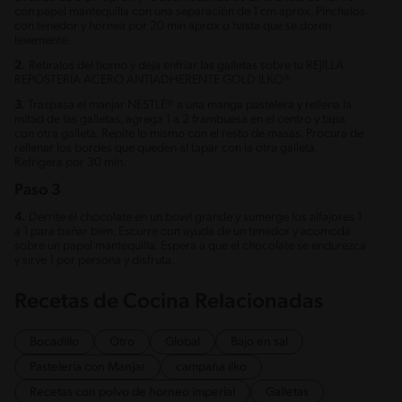
con papel mantequilla con una separación de 1 cm aprox. Pínchalos
con tenedor y hornea por 20 min aprox o hasta que se doren
levemente.
2.
Retíralos del horno y deja enfriar las galletas sobre tu REJILLA
REPOSTERÍA ACERO ANTIADHERENTE GOLD ILKO®
3.
Traspasa el manjar NESTLÉ® a una manga pastelera y rellena la
mitad de las galletas, agrega 1 a 2 frambuesa en el centro y tapa
con otra galleta. Repite lo mismo con el resto de masas. Procura de
rellenar los bordes que queden al tapar con la otra galleta.
Refrigera por 30 min.
Paso 3
4.
Derrite el chocolate en un bowl grande y sumerge los alfajores 1
a 1 para bañar bien. Escurre con ayuda de un tenedor y acomoda
sobre un papel mantequilla. Espera a que el chocolate se endurezca
y sirve 1 por persona y disfruta.
Recetas de Cocina Relacionadas
Bocadillo
Otro
Global
Bajo en sal
Pastelería con Manjar
campaña ilko
Recetas con polvo de horneo imperial
Galletas