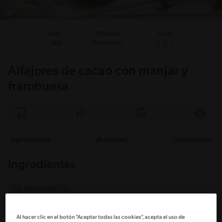
Total
Dificultad
Costo
Intermedio
40
Alfajores de cacao con manjar y
frambuesa
Ingredientes
¡A cocinar!
Comentarios
Ingredientes
Porciones: 12
Para la base de galleta
Al hacer clic en el botón "Aceptar todas las cookies", acepta el uso de