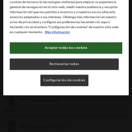
cookies de terceros (o tecnologías similares) para mejorar su experiencia
general de navegación en el sitio web, medir nuestra audiencia y recopilar
2 Tazas de harina
información útil que nos permita a nosotros y a nuestros socios ofrecerle
anuncios adaptados a sus intereses. Obtenga más información en nuestro
aviso de privacidad y configure sus preferencias haciendo clic aquí o
½ Taza de azúcar
haciendo clic en el enlace "Configuración de cookies" de nuestro sitio web
en cualquier momento.
Más información
½ Cucharadita polvo de hornear Imperial®
Aceptar todas las cookies
¼ Taza de cacao amargo
Rechazarlas todas
½ Paquete de mantequilla a temperatura ambiente
Configuración de cookies
1 Huevo
1/2 Cucharada de miel
Relleno
300 g de manjar NESTLÉ®