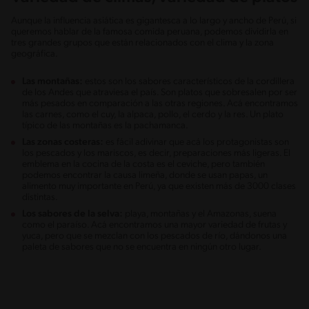
Aunque la influencia asiática es gigantesca a lo largo y ancho de Perú, si
queremos hablar de la famosa comida peruana, podemos dividirla en
tres grandes grupos que están relacionados con el clima y la zona
geográfica.
Las montañas:
estos son los sabores característicos de la cordillera
de los Andes que atraviesa el país. Son platos que sobresalen por ser
más pesados en comparación a las otras regiones. Acá encontramos
las carnes, como el cuy, la alpaca, pollo, el cerdo y la res. Un plato
típico de las montañas es la pachamanca.
Las zonas costeras:
es fácil adivinar que acá los protagonistas son
los pescados y los mariscos, es decir, preparaciones más ligeras. El
emblema en la cocina de la costa es el ceviche, pero también
podemos encontrar la causa limeña, donde se usan papas, un
alimento muy importante en Perú, ya que existen más de 3000 clases
distintas.
Los sabores de la selva:
playa, montañas y el Amazonas, suena
como el paraíso. Acá encontramos una mayor variedad de frutas y
yuca, pero que se mezclan con los pescados de río, dándonos una
paleta de sabores que no se encuentra en ningún otro lugar.