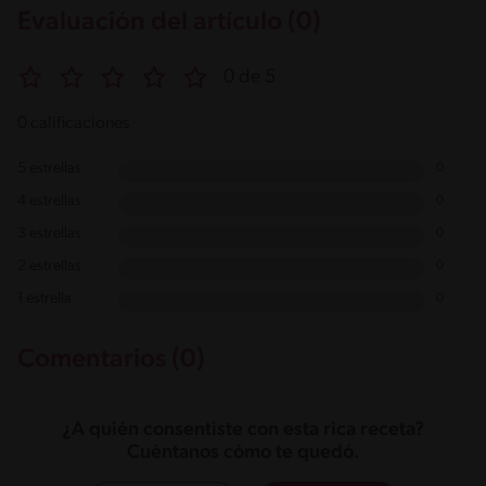
Evaluación del artículo (0)
0 de 5
0 calificaciones
5 estrellas
0
4 estrellas
0
3 estrellas
0
2 estrellas
0
1 estrella
0
Comentarios (0)
¿A quién consentiste con esta rica receta?
Cuéntanos cómo te quedó.