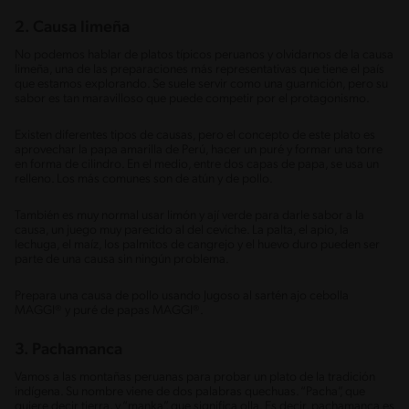
2. Causa limeña
No podemos hablar de platos típicos peruanos y olvidarnos de la causa
limeña, una de las preparaciones más representativas que tiene el país
que estamos explorando. Se suele servir como una guarnición, pero su
sabor es tan maravilloso que puede competir por el protagonismo.
Existen diferentes tipos de causas, pero el concepto de este plato es
aprovechar la papa amarilla de Perú, hacer un puré y formar una torre
en forma de cilindro. En el medio, entre dos capas de papa, se usa un
relleno. Los más comunes son de atún y de pollo.
También es muy normal usar limón y ají verde para darle sabor a la
causa, un juego muy parecido al del ceviche. La palta, el apio, la
lechuga, el maíz, los palmitos de cangrejo y el huevo duro pueden ser
parte de una causa sin ningún problema.
Prepara una causa de pollo usando Jugoso al sartén ajo cebolla
MAGGI® y puré de papas MAGGI®.
3. Pachamanca
Vamos a las montañas peruanas para probar un plato de la tradición
indígena. Su nombre viene de dos palabras quechuas. “Pacha”, que
quiere decir tierra, y “manka”, que significa olla. Es decir, pachamanca es