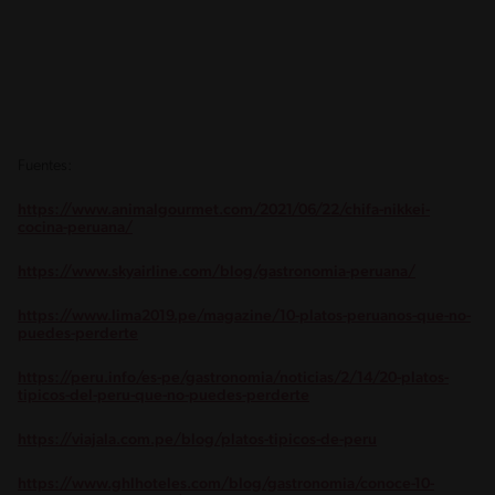
Fuentes:
https://www.animalgourmet.com/2021/06/22/chifa-nikkei-
cocina-peruana/
https://www.skyairline.com/blog/gastronomia-peruana/
https://www.lima2019.pe/magazine/10-platos-peruanos-que-no-
puedes-perderte
https://peru.info/es-pe/gastronomia/noticias/2/14/20-platos-
tipicos-del-peru-que-no-puedes-perderte
https://viajala.com.pe/blog/platos-tipicos-de-peru
https://www.ghlhoteles.com/blog/gastronomia/conoce-10-