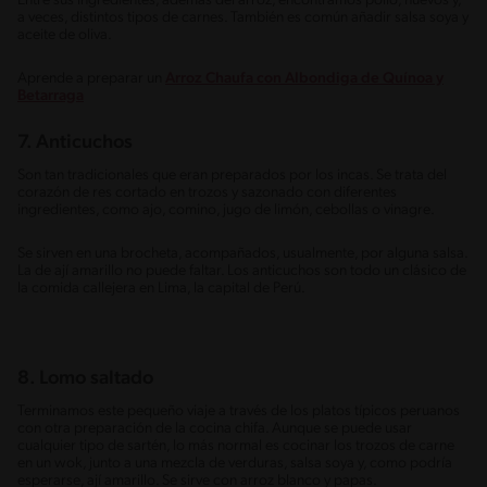
Entre sus ingredientes, además del arroz, encontramos pollo, huevos y,
a veces, distintos tipos de carnes. También es común añadir salsa soya y
aceite de oliva.
Aprende a preparar un
Arroz Chaufa con Albondiga de Quínoa y
Betarraga
7. Anticuchos
Son tan tradicionales que eran preparados por los incas. Se trata del
corazón de res cortado en trozos y sazonado con diferentes
ingredientes, como ajo, comino, jugo de limón, cebollas o vinagre.
Se sirven en una brocheta, acompañados, usualmente, por alguna salsa.
La de ají amarillo no puede faltar. Los anticuchos son todo un clásico de
la comida callejera en Lima, la capital de Perú.
8. Lomo saltado
Terminamos este pequeño viaje a través de los platos típicos peruanos
con otra preparación de la cocina chifa. Aunque se puede usar
cualquier tipo de sartén, lo más normal es cocinar los trozos de carne
en un wok, junto a una mezcla de verduras, salsa soya y, como podría
esperarse, ají amarillo. Se sirve con arroz blanco y papas.