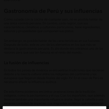
esta cocina.
Gastronomía de Perú y sus influencias
Como sucede con la cocina de cualquier país, no es posible hablar de
una única comida peruana. En cambio, cada región, con sus
características climáticas y culturales particulares, tiene ingredientes,
sabores y propiedades que componen sus platos.
Sin embargo, es posible hablar de las características en sus fusiones.
Después de todo, este es uno de los elementos en los que más se
destaca la gastronomía peruana. Es ahí donde encontramos una de las
razones para que sea tan famosa en el resto del mundo.
La fusión de influencias
En todos los países de América se encuentran tradiciones que nacieron
debido a la mezcla cultural entre los indígenas del continente y los
europeos que llegaron desde finales del siglo XV. En el caso de Perú es
necesario añadir la influencia asiática.
De esta forma podemos encontrar preparaciones de la tradición
indígena, como la pachamanca y el cuy. Con los españoles, que además
llevaron también una importante influencia árabe, llegó la cebolla y una
inmensa cantidad de especias. Los migrantes asiáticos que empezaron
a llegar en el siglo XIX a través de contratos de trabajos y como