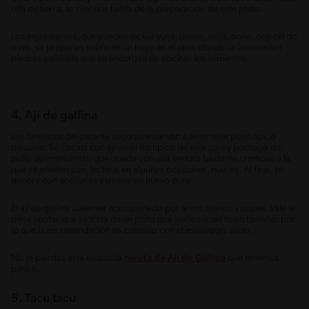
olla de tierra, lo cual nos habla de la preparación de este plato.
Los ingredientes, que pueden incluir yuca, papas, maíz, pollo, cuy, cerdo
o res, se preparan sobre en un hoyo en el piso, donde se acomodan
piedras calientes que se encargan de cocinar los alimentos.
4. Ají de gallina
Los fanáticos del picante seguramente van a amar este plato típico
peruano. Se cocina con ají amarillo típico de este país y pechuga de
pollo desmenuzada, que queda con una textura bastante cremosa a la
que se añaden pan, leche y, en algunas ocasiones, nueces. Al final, se
decora con aceitunas y trozos de huevo duro.
El ají de gallina suele ser acompañado por arroz blanco y papas. Vale la
pena anotar que se trata de un plato que suele ser de buen tamaño, por
lo que la recomendación es comerlo con el estómago vacío.
No te pierdas esta exquisita
receta de Ají de Gallina
que tenemos
para ti.
5. Tacu tacu