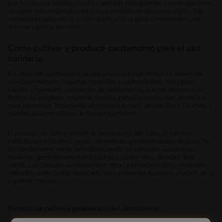
por su cáscara marrón oscura y semillas más grandes y aceitosas; tiene
un sabor más ahumado y terroso, con notas de pino y eucalipto. Esta
variedad se utiliza en la cocina árabe y turca para condimentar café,
arroces y platos de carne.
Cómo cultivar y producir cardamomo para el uso
culinario
El cultivo del cardamomo es una práctica exigente que se desarrolla
principalmente en regiones tropicales y subtropicales, con climas
cálidos y húmedos. Las plantas de cardamomo, que pertenecen a la
familia del jengibre, requieren sombra parcial y suelos bien drenados
para prosperar. Esta planta se propaga a partir de semillas o rizomas, y
pueden alcanzar alturas de hasta tres metros.
El proceso de cultivo incluye la preparación del suelo, la siembra
cuidadosa y el control regular de malezas y enfermedades; la cosecha
del cardamomo verde se realiza cuando las cápsulas alcanzan su
madurez, generalmente entre los tres y cuatro años de edad de la
planta. Las cápsulas se cosechan a mano y se secan al sol o mediante
métodos controlados de secado para preservar su aroma y sabor, de la
siguiente manera:
Proceso de cultivo y producción del cardamomo: