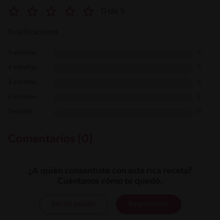
0 de 5
0 calificaciones
5 estrellas
0
4 estrellas
0
3 estrellas
0
2 estrellas
0
1 estrella
0
Comentarios (0)
¿A quién consentiste con esta rica receta?
Cuéntanos cómo te quedó.
Iniciar sesión
Registrarme