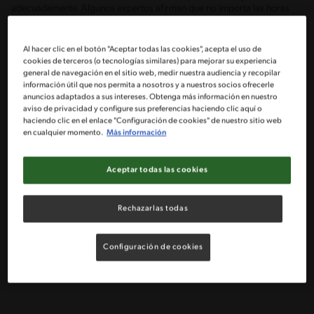
adecuadamente. Algunos expertos afirman que no importa las horas
que pases en el gimnasio o lo exhaustivo que sea el entrenamiento, si no
se completa con una alimentación balanceada antes y después de
realizar la actividad física.
Al hacer clic en el botón "Aceptar todas las cookies", acepta el uso de
cookies de terceros (o tecnologías similares) para mejorar su experiencia
general de navegación en el sitio web, medir nuestra audiencia y recopilar
información útil que nos permita a nosotros y a nuestros socios ofrecerle
anuncios adaptados a sus intereses. Obtenga más información en nuestro
Efectivamente, lo que consumas previo al entrenamiento impactará en
tu desempeño, para realizar ejercicio es necesario consumir alimentos
aviso de privacidad y configure sus preferencias haciendo clic aquí o
que aporten energía que permitan afrontar de manera óptima la sesión
haciendo clic en el enlace "Configuración de cookies" de nuestro sitio web
de entrenamiento, esto nos ayuda a maximizar nuestro rendimiento y
en cualquier momento.
Más información
evitar fatigarnos más rápido.
Aceptar todas las cookies
Consumir una dieta que aporte menos de los requerimientos
Rechazarlas todas
energéticos y nutricionales o ayunar, aumenta las posibilidades de
desarrollar hipoglucemia durante la realización del esfuerzo físico.
También, consumir una dieta monótona, poco variada o privarse de
cierto tipo de alimentos puede provocar deficiencia de nutrientes
Configuración de cookies
específicos. (Guía de Alimentación y Salud. Alimentación en el Deporte,
2014; Heredia.s.f.;Palacios,etal,2009)