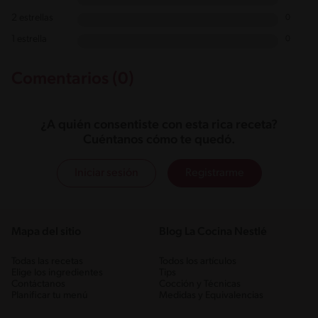
2 estrellas
0
1 estrella
0
Comentarios (0)
¿A quién consentiste con esta rica receta?
Cuéntanos cómo te quedó.
Iniciar sesión
Registrarme
Mapa del sitio
Blog La Cocina Nestlé
Todas las recetas
Todos los artículos
Elige los ingredientes
Tips
Contáctanos
Cocción y Técnicas
Planificar tu menú
Medidas y Equivalencias