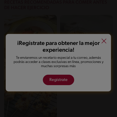
RECETAS RECOMENDADAS PARA COMER ANTES
DE HACER EJERCICIO
iRegístrate para obtener la mejor
experiencia!
Fácil
8'
Intermedio
40'
Te enviaremos un recetario especial a tu correo, además
podrás acceder a clases exclusivas en línea, promociones y
Smoothie de yogurt, plátano y
Yoghurt con Granola Casera
muchas sorpresas más
Nesquik sin azúcar
Boost
Regístrate