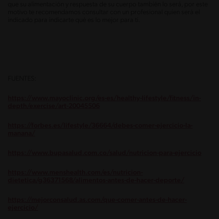
que su alimentación y respuesta de su cuerpo también lo será, por este
motivo te recomendamos consultar con un profesional quien será el
indicado para indicarte qué es lo mejor para ti.
FUENTES:
https://www.mayoclinic.org/es-es/healthy-lifestyle/fitness/in-
depth/exercise/art-20045506
https://forbes.es/lifestyle/36664/debes-comer-ejercicio-la-
manana/
https://www.bupasalud.com.co/salud/nutricion-para-ejercicio
https://www.menshealth.com/es/nutricion-
dietetica/g36371568/alimentos-antes-de-hacer-deporte/
https://mejorconsalud.as.com/que-comer-antes-de-hacer-
ejercicio/