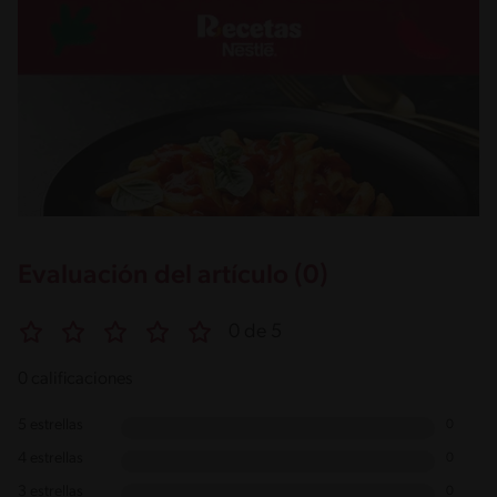
Evaluación del artículo (0)
0 de 5
0 calificaciones
5 estrellas
0
4 estrellas
0
3 estrellas
0