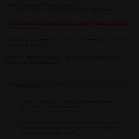
https://www.elmundo.es/yodona/vida-
saludable/2022/06/13/62a1af7fe4d4d8267a8b459f.html
https://www.planetfitness.com/es/communitypf/articles/what-
eat-right-workout
https://businessinsider.mx/mejores-alimentos-para-comer-antes-
de-hacer-ejercicio/
Guía de Alimentación y Salud. Alimentación en el Deporte, 2014;
Heredia.s.f.;Palacios,etal,2009
Preguntas frecuentes
¿Cómo puedo equilibrar adecuadamente mi ingesta
de alimentos antes de entrenar?
¿Cuál es la importancia de incluir componentes como
carbohidratos, proteínas y grasas en mi dieta diaria
para un estilo de vida activo?