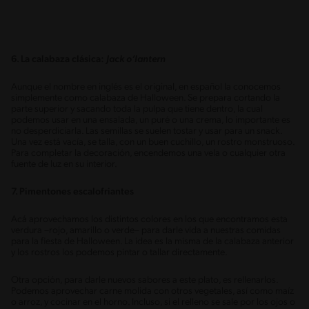
6. La calabaza clásica:
Jack o’lantern
Aunque el nombre en inglés es el original, en español la conocemos
simplemente como calabaza de Halloween. Se prepara cortando la
parte superior y sacando toda la pulpa que tiene dentro, la cual
podemos usar en una ensalada, un puré o una crema, lo importante es
no desperdiciarla. Las semillas se suelen tostar y usar para un snack.
Una vez está vacía, se talla, con un buen cuchillo, un rostro monstruoso.
Para completar la decoración, encendemos una vela o cualquier otra
fuente de luz en su interior.
7. Pimentones escalofriantes
Acá aprovechamos los distintos colores en los que encontramos esta
verdura –rojo, amarillo o verde– para darle vida a nuestras comidas
para la fiesta de Halloween. La idea es la misma de la calabaza anterior
y los rostros los podemos pintar o tallar directamente.
Otra opción, para darle nuevos sabores a este plato, es rellenarlos.
Podemos aprovechar carne molida con otros vegetales, así como maíz
o arroz, y cocinar en el horno. Incluso, si el relleno se sale por los ojos o