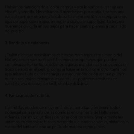
Habíamos mencionado el color naranja y acá lo vamos a usar en una
idea muy sencilla. Necesitamos 3 mandarinas por araña. Usamos una
para el cuerpo y otra para la cabeza (la mejor opción es comprar unos
ojos de papel que se pueden pegar a cualquier superficie). La tercera
queremos dividirla en sus gajos para hacer cuatro piernas a cada lado
del cuerpo.
3. Bandeja de calabazas
¿Quién dice que necesitamos calabazas para tener este símbolo del
Halloween en nuestra fiesta? Tenemos dos opciones que pueden
combinarse. Por un lado, pelamos algunas mandarinas y colocamos un
trozo de apio en el centro, como si fuese un tallo. Por el otro, tomamos
esta misma fruta o unas naranjas y, asegurándonos de usar un plumón
que no sea tóxico, pintamos las caras. Las podemos servir en una
bandeja, una decoración fácil, rápida y deliciosa.
4. Fantasmas de frutillas
Las frutillas pueden ser muy románticas, pero también tienen todo el
potencial para ser una de las comidas en una fiesta de Halloween.
Además, son muy divertidas de hacer con los niños. Simplemente las
untamos en chocolate blanco derretido y, cuando se seque, pintamos el
rostro del fantasma con un palillo de madera como pincel.