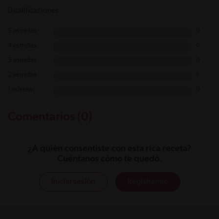
0 calificaciones
5 estrellas
0
4 estrellas
0
3 estrellas
0
2 estrellas
0
1 estrella
0
Comentarios (0)
¿A quién consentiste con esta rica receta?
Cuéntanos cómo te quedó.
Iniciar sesión
Registrarme