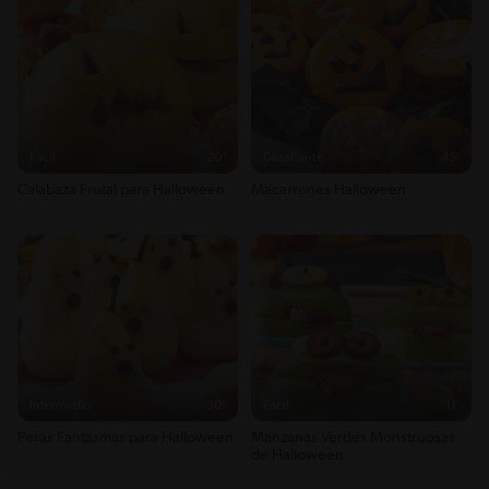
Fácil
20'
Desafiante
45'
Calabaza Frutal para Halloween
Macarrones Halloween
Intermedio
30'
Fácil
11'
Peras Fantasmas para Halloween
Manzanas Verdes Monstruosas
de Halloween