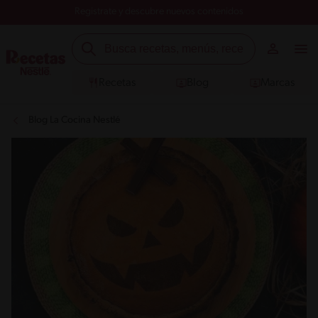
Registrate y descubre nuevos contenidos
Recetas
Blog
Marcas
Blog La Cocina Nestlé