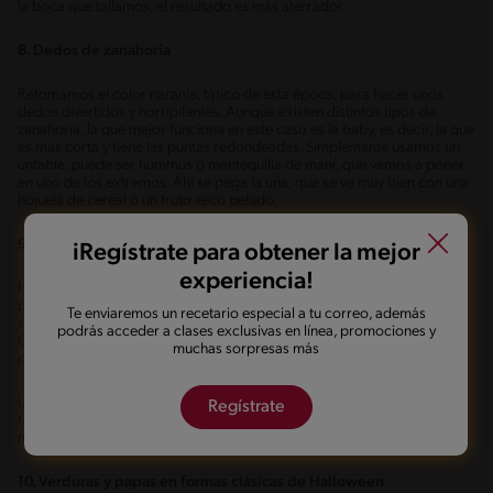
la boca que tallamos, el resultado es más aterrador.
8. Dedos de zanahoria
Retomamos el color naranja, típico de esta época, para hacer unos
dedos divertidos y horripilantes. Aunque existen distintos tipos de
zanahoria, la que mejor funciona en este caso es la baby, es decir, la que
es más corta y tiene las puntas redondeadas. Simplemente usamos un
untable, puede ser hummus o mantequilla de maní, que vamos a poner
en uno de los extremos. Ahí se pega la uña, que se ve muy bien con una
hojuela de cereal o un fruto seco pelado.
9. Ojos de rábanos
iRegístrate para obtener la mejor
experiencia!
Hablamos de dedos y ahora vamos a preparar unos ojos macabros
para llenar de terror una fiesta de Halloween. Son, además, muy
Te enviaremos un recetario especial a tu correo, además
sencillos de hacer. Únicamente se necesitan rábanos y aceitunas.
podrás acceder a clases exclusivas en línea, promociones y
Quitamos las hojas y la raíz de los primeros, y luego hacemos un corte
muchas sorpresas más
pequeño en cualquiera de los dos extremos.
Usando un cuchillo fino y delgado, vamos a formar un agujero del
Regístrate
tamaño de media aceituna. Luego simplemente la cortamos por la
mitad y la acomodamos en ese orificio.
10. Verduras y papas en formas clásicas de Halloween