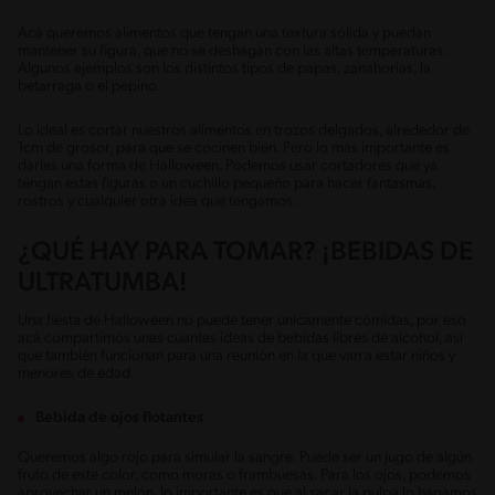
Acá queremos alimentos que tengan una textura sólida y puedan
mantener su figura, que no se deshagan con las altas temperaturas.
Algunos ejemplos son los distintos tipos de papas, zanahorias, la
betarraga o el pepino.
Lo ideal es cortar nuestros alimentos en trozos delgados, alrededor de
1cm de grosor, para que se cocinen bien. Pero lo más importante es
darles una forma de Halloween. Podemos usar cortadores que ya
tengan estas figuras o un cuchillo pequeño para hacer fantasmas,
rostros y cualquier otra idea que tengamos.
¿QUÉ HAY PARA TOMAR? ¡BEBIDAS DE
ULTRATUMBA!
Una fiesta de Halloween no puede tener únicamente comidas, por eso
acá compartimos unas cuantas ideas de bebidas libres de alcohol, así
que también funcionan para una reunión en la que van a estar niños y
menores de edad.
Bebida de ojos flotantes
Queremos algo rojo para simular la sangre. Puede ser un jugo de algún
fruto de este color, como moras o frambuesas. Para los ojos, podemos
aprovechar un melón, lo importante es que al sacar la pulpa lo hagamos