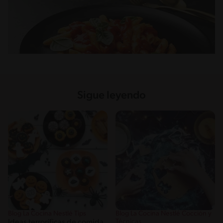
Sigue leyendo
Blog La Cocina Nestlé Tips
Blog La Cocina Nestlé Cocción y
Técnicas
Ideas terroríficas de comida