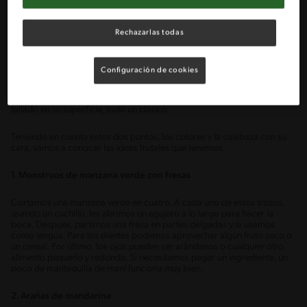
TERRORÍFICAS
Nuestro recorrido a través de los platos más deliciosos y monstruosos
Rechazarlas todas
comienza con las alternativas que tenemos enfocadas en frutas.
Recordemos que en Halloween hay dos colores que siempre son
protagonistas: el naranja y el negro.
Configuración de cookies
Además, hay un alimento que suele brillar con luz propia en estos días.
Hablamos de la calabaza, que en este mes la vemos con un rostro
tallado en su superficie, todo un clásico
Teniendo en cuenta estos dos puntos, los colores y la calabaza con su
cara, vamos a conocer las ideas frutales que tenemos.
1. Monstruos de manzana verde con fresas
Cortamos una manzana verde en cuatro. A cada uno de estos trozos,
usando un cuchillo, les abrimos un agujero a lo largo para hacer la
boca. Después, partimos una fresa en partes delgadas y la usamos
como lengua. Para los dientes podemos aprovechar algún fruto seco o
un cereal. Por último, los ojos pueden ser arándanos o cualquier otro
alimento pequeño y redondo. Si necesitamos pegar un ingrediente, un
poco de mantequilla de maní funciona muy bien.
2. Arañas de mandarina