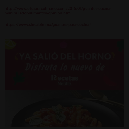
http://www.elsaberculinario.com/2015/01/guantes-cocina-
manipulador-alimentos-opinion.html
https://www.sincable.mx/guantes-para-cocina/