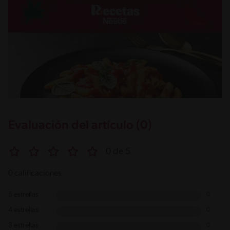
Evaluación del artículo (0)
0 de 5
0 calificaciones
5 estrellas
0
4 estrellas
0
3 estrellas
0