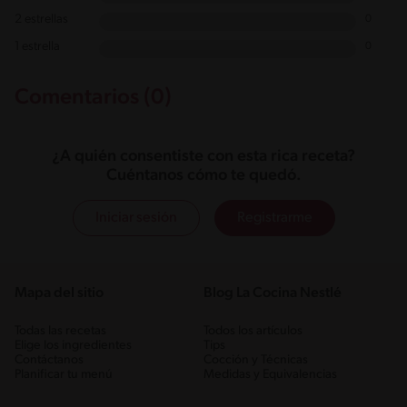
2 estrellas
0
1 estrella
0
Comentarios (0)
¿A quién consentiste con esta rica receta?
Cuéntanos cómo te quedó.
Iniciar sesión
Registrarme
Mapa del sitio
Blog La Cocina Nestlé
Todas las recetas
Todos los artículos
Elige los ingredientes
Tips
Contáctanos
Cocción y Técnicas
Planificar tu menú
Medidas y Equivalencias