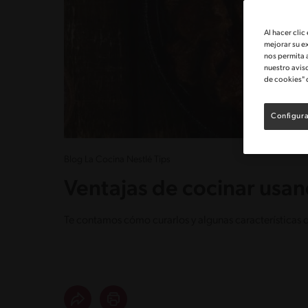
Al hacer clic
mejorar su e
nos permita 
nuestro avis
de cookies" 
Configura
Blog La Cocina Nestlé Tips
Ventajas de cocinar usan
Te contamos cómo curarlos y algunas características 