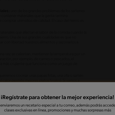
.
iales:
uno de los grandes problemas de los sartenes
e contener materiales que la gente termina
comprar utensilios de calidad. El caso del hierro es
materiales que afectan el sabor de la comida cuando la
ierro. Una de sus grandes cualidades es que no
ar con libertad nuestros alimentos y sazonarlos a
una vez se calientan, mantienen la temperatura por un
ración, por ejemplo, de carnes o pescados, el
tra más crujiente que funciona como un juego de
 queremos cocinar unas papas fritas, una olla o sartén
l calor permite mejores platos finales). Si vamos a
iosas. Si preparamos un filete a la plancha, sea de
esultados. En una olla es posible hacer un caldo o
iRegístrate para obtener la mejor experiencia!
 constante al usar sartenes antiadherentes es que es
 enviaremos un recetario especial a tu correo, además podrás accede
ona o madera para evitar que se rayen. El hierro es
clases exclusivas en línea, promociones y muchas sorpresas más
les de aluminio, siempre con precaución, pero