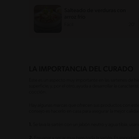
Salteado de verduras con
arroz frío
Fácil
20'
LA IMPORTANCIA DEL CURADO
Este es un aspecto muy importante en las sartenes de hie
superficie, y, por el otro, ayuda a desarrollar la caracterí
cocción.
Hay algunas marcas que ofrecen sus productos con este
consejo es hacerlo en casa para asegurar la mejor calidad
1.
Se lava la sartén con un jabón neutro y agua tibia, usa
2.
Enjuagar y secar muy bien toda la sartén. Es important