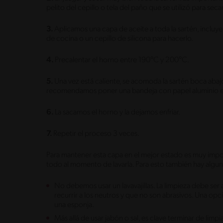
pelito del cepillo o tela del paño que se utilizó para seca
3.
Aplicamos una capa de aceite a toda la sartén, incluy
de cocina o un cepillo de silicona para hacerlo.
4.
Precalentar el horno entre 190°C y 200°C.
5.
Una vez está caliente, se acomoda la sartén boca abajo 
recomendamos poner una bandeja con papel aluminio en l
6.
La sacamos el horno y la dejamos enfriar.
7.
Repetir el proceso 3 veces.
Para mantener esta capa en el mejor estado es muy impor
todo al momento de lavarla. Para esto también hay algun
No debemos usar un lavavajillas. La limpieza debe ser 
recurrir a los neutros y que no son abrasivos. Una opc
una esponja.
Más allá de usar jabón o sal, es clave terminar de lim