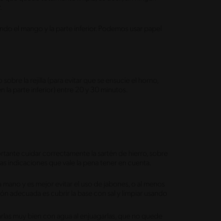
r.
endo el mango y la parte inferior. Podemos usar papel
sobre la rejilla (para evitar que se ensucie el horno,
a parte inferior) entre 20 y 30 minutos.
tante cuidar correctamente la sartén de hierro, sobre
as indicaciones que vale la pena tener en cuenta.
a mano y es mejor evitar el uso de jabones, o al menos
ión adecuada es cubrir la base con sal y limpiar usando
piarlas muy bien con agua al enjuagarlas, que no quede