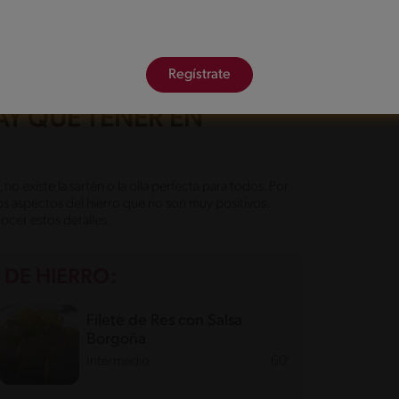
ras salteadas, pasando por carnes a la plancha, hasta
parar una inmensa cantidad de comidas. Lo único con
s, como los tomates o el uso del limón, pues estos sí
Regístrate
AY QUE TENER EN
 existe la sartén o la olla perfecta para todos. Por
os aspectos del hierro que no son muy positivos.
ocer estos detalles.
 DE HIERRO:
Filete de Res con Salsa
Borgoña
Intermedio
60'