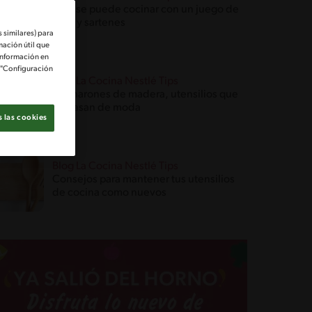
Qué se puede cocinar con un juego de
ollas y sartenes
 similares) para
mación útil que
información en
e "Configuración
Blog La Cocina Nestlé Tips
Cucharones de madera, utensilios que
no pasan de moda
 las cookies
Blog La Cocina Nestlé Tips
Consejos para mantener tus utensilios
de cocina como nuevos