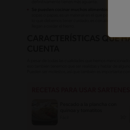
definitivamente tienen más aguante.
Se pueden cocinar muchos alimentos:
desde verdu
sopas o papas, es un material en el que podemos pre
lo que debemos tener cuidado, es con alimentos ácido
llegan a oxidar el hierro.
CARACTERÍSTICAS QUE H
CUENTA
A pesar de todas las cualidades que hemos mencionado, no
eso también tenemos que ser realistas y hablar de algun
Pueden ser molestos, así que también es importante con
RECETAS PARA USAR SARTENES
Pescado a la plancha con
quinoa y tomatitos
Fácil
30'