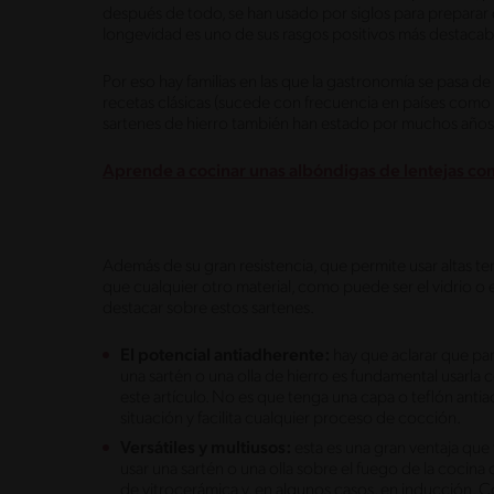
después de todo, se han usado por siglos para preparar d
longevidad es uno de sus rasgos positivos más destacab
Por eso hay familias en las que la gastronomía se pasa de 
recetas clásicas (sucede con frecuencia en países como Ita
sartenes de hierro también han estado por muchos años
Aprende a cocinar unas albóndigas de lentejas 
Además de su gran resistencia, que permite usar altas te
que cualquier otro material, como puede ser el vidrio o e
destacar sobre estos sartenes.
El potencial antiadherente:
hay que aclarar que pa
una sartén o una olla de hierro es fundamental usarla 
este artículo. No es que tenga una capa o teflón anti
situación y facilita cualquier proceso de cocción.
Versátiles y multiusos:
esta es una gran ventaja que t
usar una sartén o una olla sobre el fuego de la cocina
de vitrocerámica y, en algunos casos, en inducción. C