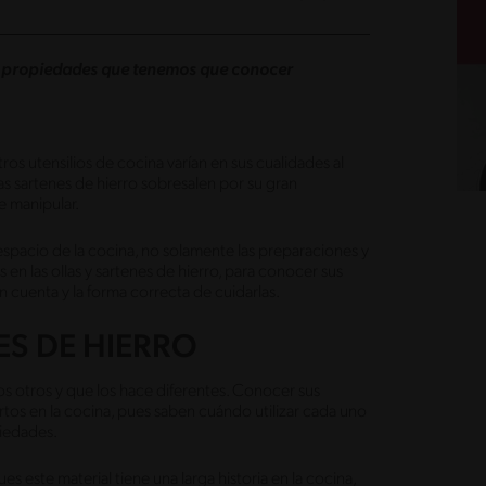
s propiedades que tenemos que conocer
tros utensilios de cocina varían en sus cualidades al
s sartenes de hierro sobresalen por su gran
de manipular.
spacio de la cocina, no solamente las preparaciones y
 en las ollas y sartenes de hierro, para conocer sus
n cuenta y la forma correcta de cuidarlas.
ES DE HIERRO
os otros y que los hace diferentes. Conocer sus
ertos en la cocina, pues saben cuándo utilizar cada uno
piedades.
ues este material tiene una larga historia en la cocina,