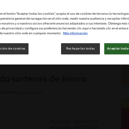
 en el botón "Aceptar todas las cookies", acepta el uso de cookies de terceros (o tecnologías
xperiencia general de navegación en el sitio web, medir nuestra audiencia y recopilar infor
a nosotros y a nuestros socios ofrecerle anuncios adaptados a sus intereses. Obtenga más 
o de privacidad y configure sus preferencias haciendo clic aquí o haciendo clic en el enlac
de nuestro sitio web en cualquier momento.
Más información
ción de cookies
Rechazarlas todas
Aceptar todas
do sartenes de hierro
que tienes que conocer
Publicado - 24/04/2023
Actualizado -05/07/2024