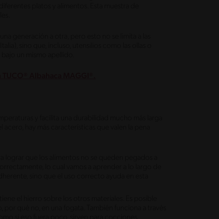
iferentes platos y alimentos. Esta muestra de
les.
una generación a otra, pero esto no se limita a las
lia), sino que, incluso, utensilios como las ollas o
 bajo un mismo apellido.
con TUCO® Albahaca MAGGI®.
mperaturas y facilita una durabilidad mucho más larga
l acero, hay más características que valen la pena
ra lograr que los alimentos no se queden pegados a
correctamente, lo cual vamos a aprender a lo largo de
adherente, sino que el uso correcto ayuda en esta
iene el hierro sobre los otros materiales. Es posible
 o, por qué no, en una fogata. También funciona a través
omo si eso fuera poco, sirven para cocciones