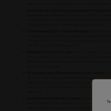
horneadas, tanto de repostería como recetas saladas
Ausencia de sustancias que pueden ser perjudic
antiadherentes de mala calidad es que el teflón pued
consumiendo y son dañinos. Por eso es tan importante 
particular porque no tienen estas capas o láminas.
Conservan el sabor de los alimentos:
hay ciertos 
cocinamos, pero esto no sucede con las sartenes de h
influyen en esta característica, así que podemos cocin
nuestro gusto sin preocuparnos.
Retienen muy bien el calor:
esto quiere decir que 
tiempo mayor. ¿Por qué es una cualidad? Con la prepa
resultado es más dorado y es posible formar una cos
texturas en el paladar.
Se pueden usar distintas técnicas de cocción:
si
de hierro funciona muy bien (esa cualidad de retener e
saltear verduras, acá conservan su sabor y quedan delic
pollo o carne, también podemos obtener muy buenos r
una sopa.
Su resistencia evita los rayones:
una recomendación
Te
mejor cocinar con espátulas y otros utensilios de silic
mucho más fuerte, por eso es posible utilizar materia